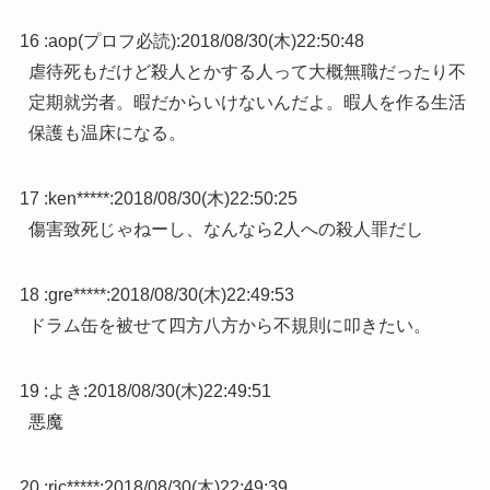
16 :
aop(プロフ必読)
:
2018/08/30(木)22:50:48
虐待死もだけど殺人とかする人って大概無職だったり不
定期就労者。暇だからいけないんだよ。暇人を作る生活
保護も温床になる。
17 :
ken*****
:
2018/08/30(木)22:50:25
傷害致死じゃねーし、なんなら2人への殺人罪だし
18 :
gre*****
:
2018/08/30(木)22:49:53
ドラム缶を被せて四方八方から不規則に叩きたい。
19 :
よき
:
2018/08/30(木)22:49:51
悪魔
20 :
ric*****
:
2018/08/30(木)22:49:39