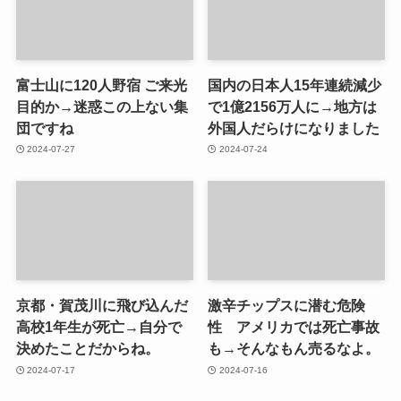
富士山に120人野宿 ご来光
国内の日本人15年連続減少
目的か→迷惑この上ない集
で1億2156万人に→地方は
団ですね
外国人だらけになりました
2024-07-27
2024-07-24
京都・賀茂川に飛び込んだ
激辛チップスに潜む危険
高校1年生が死亡→自分で
性 アメリカでは死亡事故
決めたことだからね。
も→そんなもん売るなよ。
2024-07-17
2024-07-16