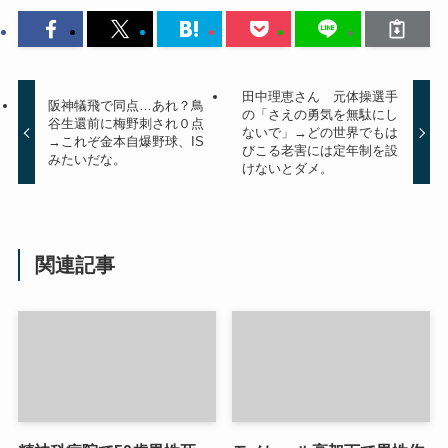
田中理恵さん 元体操選手
阪神犠飛で同点…あれ？鳥
の「さえの勇気を無駄にし
谷生還前に梅野刺され０点
ないで」→どの世界でもは
→これぞ金本自爆野球、IS
びこる老害には定年制を設
みたいだな。
けないとダメ。
関連記事