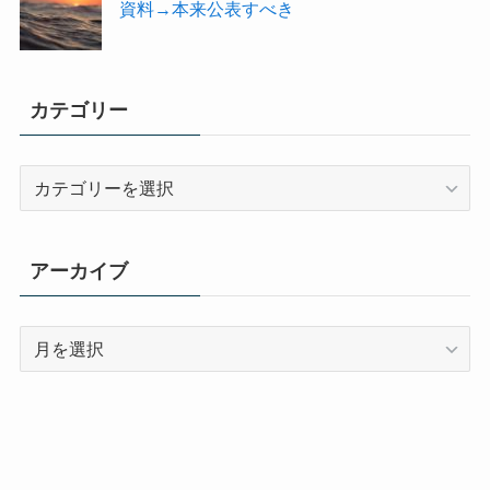
資料→本来公表すべき
カテゴリー
カ
テ
ゴ
リ
アーカイブ
ー
ア
ー
カ
イ
ブ