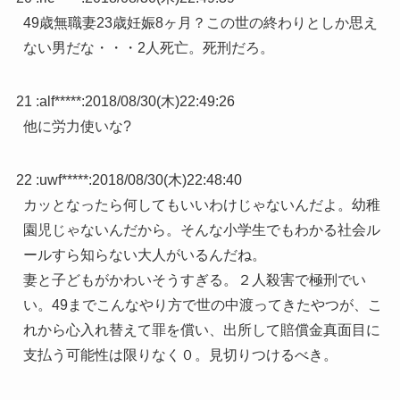
49歳無職妻23歳妊娠8ヶ月？この世の終わりとしか思え
ない男だな・・・2人死亡。死刑だろ。
21 :
alf*****
:
2018/08/30(木)22:49:26
他に労力使いな?
22 :
uwf*****
:
2018/08/30(木)22:48:40
カッとなったら何してもいいわけじゃないんだよ。幼稚
園児じゃないんだから。そんな小学生でもわかる社会ル
ールすら知らない大人がいるんだね。
妻と子どもがかわいそうすぎる。２人殺害で極刑でい
い。49までこんなやり方で世の中渡ってきたやつが、こ
れから心入れ替えて罪を償い、出所して賠償金真面目に
支払う可能性は限りなく０。見切りつけるべき。