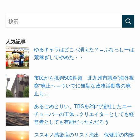
人気記事
ゆるキャラはどこへ消えた？→ふなっしーは
荒稼ぎしてやめた・・
市民から批判500件超 北九州市議会“海外視
察”廃止へ→ついでに無駄な政務活動費の廃
止も…
あるごめとりい、TBSを2年で退社したユー
チューバーの正体→クリエイターとしても経
営者としても有能だったんだろう
ススキノ感染店のリスト流出 保健所の内部