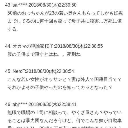
43 :
sar*****
:
2018/08/30(木)22:39:50
50前のおっちゃんが23の若い奥さんもらってしかも妊娠
までしてるのに何十回も殴って母子共に殺害…万死に値
する。
44 :
オカマの評論家桜子
:
2018/08/30(木)22:38:55
腹の子供まで殺すとはね。。死刑ね
45 :
NeroT
:
2018/08/30(木)22:38:54
こんな若い女性がオッサンと？妻は外人で国籍目当て？
それかよその子供やったのを知ってカッとなった？
46 :
abj*****
:
2018/08/30(木)22:38:41
無職で職場の上司に相談って、やくざ屋さん？やってい
ることは暴力団なんだろうけど、何でこんな奴が自動車