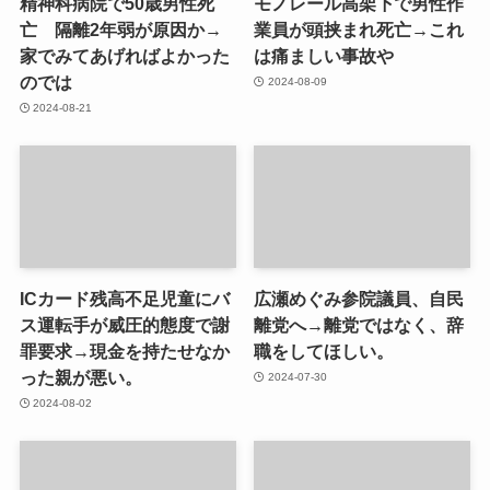
精神科病院で50歳男性死
モノレール高架下で男性作
亡 隔離2年弱が原因か→
業員が頭挟まれ死亡→これ
家でみてあげればよかった
は痛ましい事故や
のでは
2024-08-09
2024-08-21
ICカード残高不足児童にバ
広瀬めぐみ参院議員、自民
ス運転手が威圧的態度で謝
離党へ→離党ではなく、辞
罪要求→現金を持たせなか
職をしてほしい。
った親が悪い。
2024-07-30
2024-08-02