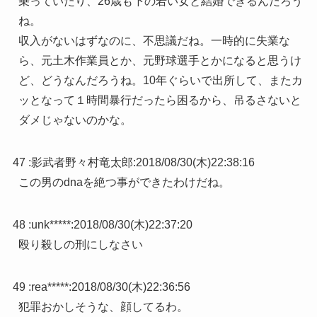
乗っていたり、26歳も下の若い女と結婚できるんだろう
ね。
収入がないはずなのに、不思議だね。一時的に失業な
ら、元土木作業員とか、元野球選手とかになると思うけ
ど、どうなんだろうね。10年ぐらいで出所して、またカ
ッとなって１時間暴行だったら困るから、吊るさないと
ダメじゃないのかな。
47 :
影武者野々村竜太郎
:
2018/08/30(木)22:38:16
この男のdnaを絶つ事ができたわけだね。
48 :
unk*****
:
2018/08/30(木)22:37:20
殴り殺しの刑にしなさい
49 :
rea*****
:
2018/08/30(木)22:36:56
犯罪おかしそうな、顔してるわ。