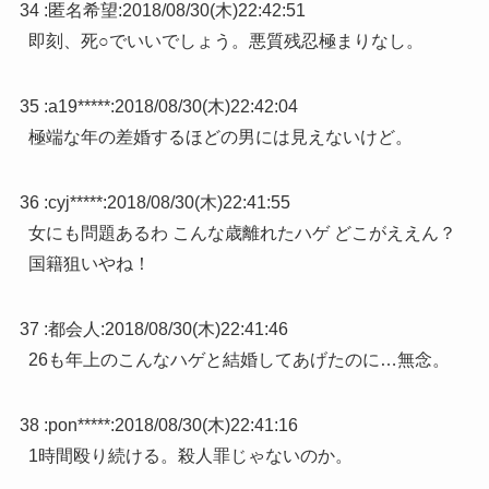
34 :
匿名希望
:
2018/08/30(木)22:42:51
即刻、死○でいいでしょう。悪質残忍極まりなし。
35 :
a19*****
:
2018/08/30(木)22:42:04
極端な年の差婚するほどの男には見えないけど。
36 :
cyj*****
:
2018/08/30(木)22:41:55
女にも問題あるわ こんな歳離れたハゲ どこがええん？
国籍狙いやね！
37 :
都会人
:
2018/08/30(木)22:41:46
26も年上のこんなハゲと結婚してあげたのに…無念。
38 :
pon*****
:
2018/08/30(木)22:41:16
1時間殴り続ける。殺人罪じゃないのか。