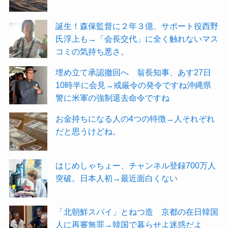
誕生！森保監督に２年３億、サポート役西野
氏浮上も→「会長交代」に全く触れないマス
コミの気持ち悪さ。
埋め立て承認撤回へ 翁長知事、あす27日
10時半に会見→戒厳令の発令ですね沖縄県
警に米軍の強制退去命令ですね
お金持ちになる人の4つの特徴→人それぞれ
だと思うけどね。
はじめしゃちょー、チャンネル登録700万人
突破。日本人初→最近面白くない
「北朝鮮スパイ」とねつ造 京都の在日韓国
人に再審無罪→韓国で暮らせよ迷惑だよ