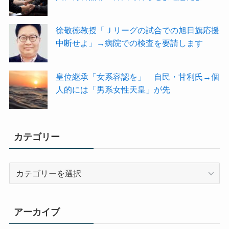
徐敬徳教授「Ｊリーグの試合での旭日旗応援
中断せよ」→病院での検査を要請します
皇位継承「女系容認を」 自民・甘利氏→個
人的には「男系女性天皇」が先
カテゴリー
カ
テ
ゴ
リ
アーカイブ
ー