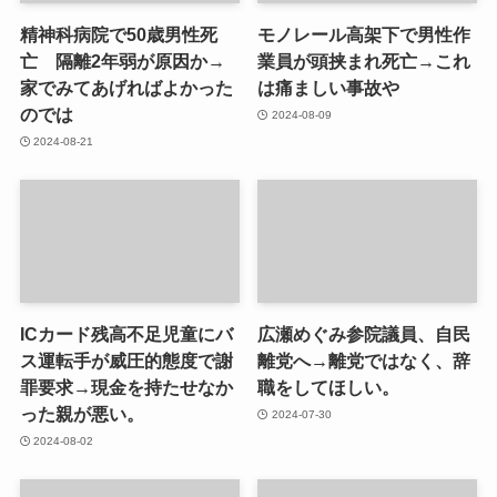
精神科病院で50歳男性死
モノレール高架下で男性作
亡 隔離2年弱が原因か→
業員が頭挟まれ死亡→これ
家でみてあげればよかった
は痛ましい事故や
のでは
2024-08-09
2024-08-21
ICカード残高不足児童にバ
広瀬めぐみ参院議員、自民
ス運転手が威圧的態度で謝
離党へ→離党ではなく、辞
罪要求→現金を持たせなか
職をしてほしい。
った親が悪い。
2024-07-30
2024-08-02