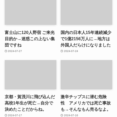
富士山に120人野宿 ご来光
国内の日本人15年連続減少
目的か→迷惑この上ない集
で1億2156万人に→地方は
団ですね
外国人だらけになりました
2024-07-27
2024-07-24
京都・賀茂川に飛び込んだ
激辛チップスに潜む危険
高校1年生が死亡→自分で
性 アメリカでは死亡事故
決めたことだからね。
も→そんなもん売るなよ。
2024-07-17
2024-07-16