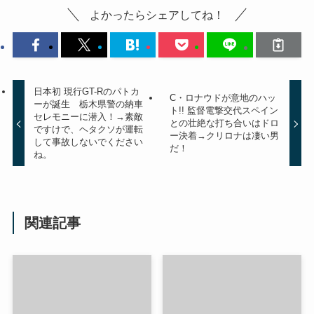
よかったらシェアしてね！
日本初 現行GT-Rのパトカ
C・ロナウドが意地のハッ
ーが誕生 栃木県警の納車
ト!! 監督電撃交代スペイン
セレモニーに潜入！→素敵
との壮絶な打ち合いはドロ
ですけで、ヘタクソが運転
ー決着→クリロナは凄い男
して事故しないでください
だ！
ね。
関連記事