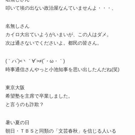
叩いて埃の出ない政治屋なんていませんよ・・・、
名無しさん
カイロ大出ていようがいまいが、この人はダメ。
次は通さないでくださいよ。都民の皆さん。
(｀ハ´)<丶｀∀´>≠(´・ω・｀)
時事通信さんやっと小池知事を思い出したんだね(笑)
東京大阪
希望塾を主席で卒業しました。
と言うのも詐欺？
暑い夏の日
朝日・ＴＢＳと同類の「文芸春秋」を信じる人いる