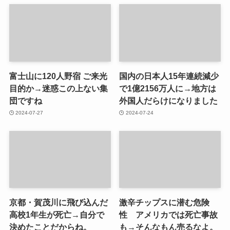
富士山に120人野宿 ご来光
国内の日本人15年連続減少
目的か→迷惑この上ない集
で1億2156万人に→地方は
団ですね
外国人だらけになりました
2024-07-27
2024-07-24
京都・賀茂川に飛び込んだ
激辛チップスに潜む危険
高校1年生が死亡→自分で
性 アメリカでは死亡事故
決めたことだからね。
も→そんなもん売るなよ。