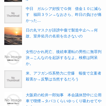
中日 ガルシア好投でＧ倒 借金１０に減ら
す 福田３ラン→なおさら、昨日の負けが痛
かった…
日の丸マスクが誹謗中傷で製造中止へ→何
故、室井佑月の名前を出さないの
女性ひかれ死亡、後続車運転の男性に無罪判
決→こんなのを起訴するなよ。検察は阿呆
か。
米、アフガンIS系勢力に空爆 報復で立案者
殺害か→反撃は当然するだろう
大阪府の松井一郎知事 本会議休憩中に公用
車で喫煙→タバコくらいゆっくり吸わせてや