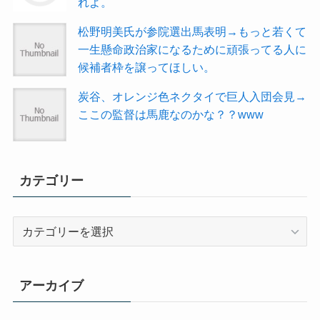
れよ。
松野明美氏が参院選出馬表明→もっと若くて
一生懸命政治家になるために頑張ってる人に
候補者枠を譲ってほしい。
炭谷、オレンジ色ネクタイで巨人入団会見→
ここの監督は馬鹿なのかな？？www
カテゴリー
カ
テ
ゴ
リ
アーカイブ
ー