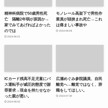
精神科病院で50歳男性死
モノレール高架下で男性作
亡 隔離2年弱が原因か→
業員が頭挟まれ死亡→これ
家でみてあげればよかった
は痛ましい事故や
のでは
2024-08-09
2024-08-21
ICカード残高不足児童にバ
広瀬めぐみ参院議員、自民
ス運転手が威圧的態度で謝
離党へ→離党ではなく、辞
罪要求→現金を持たせなか
職をしてほしい。
った親が悪い。
2024-07-30
2024-08-02