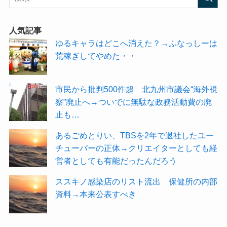
人気記事
ゆるキャラはどこへ消えた？→ふなっしーは
荒稼ぎしてやめた・・
市民から批判500件超 北九州市議会“海外視
察”廃止へ→ついでに無駄な政務活動費の廃
止も…
あるごめとりい、TBSを2年で退社したユー
チューバーの正体→クリエイターとしても経
営者としても有能だったんだろう
ススキノ感染店のリスト流出 保健所の内部
資料→本来公表すべき