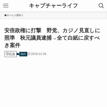
キャプチャーライフ
ホーム
国内
安倍政権に打撃 野党、カジノ見直しに
照準 秋元議員逮捕→全て白紙に戻すべ
き案件
広告
2019-12-26
国内