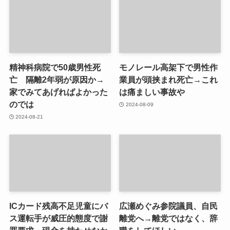
精神科病院で50歳男性死
モノレール高架下で男性作
亡 隔離2年弱が原因か→
業員が頭挟まれ死亡→これ
家でみてあげればよかった
は痛ましい事故や
のでは
2024-08-09
2024-08-21
ICカード残高不足児童にバ
広瀬めぐみ参院議員、自民
ス運転手が威圧的態度で謝
離党へ→離党ではなく、辞