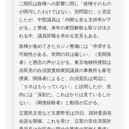
二階氏は政権への影響に関し「政権そのもの
が関与したわけではない。別問題だ」と否定
したが、中堅議員は「内閣も党も支持率が下
がる」と警戒。来年の衆院解散も取り沙汰さ
れる中、議員辞職を求める意見もある。
政権が進めてきたカジノ整備には「停滞する
可能性がある。世間の目は厳しい」（党関係
者）と懸念の声が上がる。東京地検特捜部は
自民党の白須賀貴樹衆院議員の事務所も家宅
捜索。関係者によると、白須賀氏は周辺に
「カネはもらっていない」と説明したが、党
内には「深刻だ。こればかりは見ているしか
ない」（閣僚経験者）と動揺が広がる。
立憲民主党など主要野党は25日、国対委員長
会談を開催。これを受け、立憲の安住淳国対