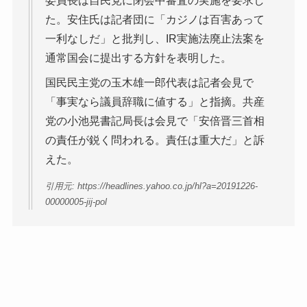
委員長は自民党に閉会中審査の実施を要求し
た。安住氏は記者団に「カジノは百害あって
一利なしだ」と批判し、IR実施法廃止法案を
通常国会に提出する方針を表明した。
国民民主党の玉木雄一郎代表は記者会見で
「事実なら議員辞職に値する」と指摘。共産
党の小池晃書記局長は会見で「安倍晋三首相
の責任が鋭く問われる。責任は重大だ」と訴
えた。
引用元: https://headlines.yahoo.co.jp/hl?a=20191226-
00000005-jij-pol