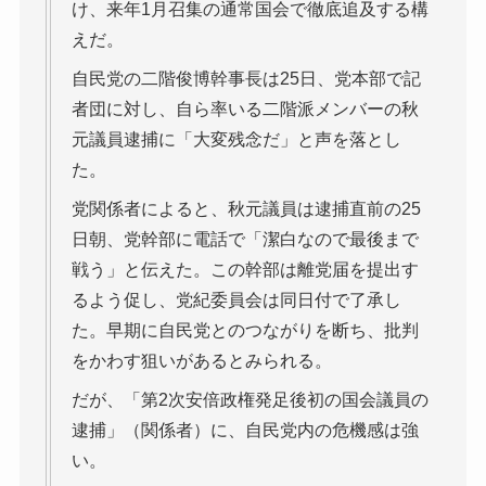
け、来年1月召集の通常国会で徹底追及する構
えだ。
自民党の二階俊博幹事長は25日、党本部で記
者団に対し、自ら率いる二階派メンバーの秋
元議員逮捕に「大変残念だ」と声を落とし
た。
党関係者によると、秋元議員は逮捕直前の25
日朝、党幹部に電話で「潔白なので最後まで
戦う」と伝えた。この幹部は離党届を提出す
るよう促し、党紀委員会は同日付で了承し
た。早期に自民党とのつながりを断ち、批判
をかわす狙いがあるとみられる。
だが、「第2次安倍政権発足後初の国会議員の
逮捕」（関係者）に、自民党内の危機感は強
い。