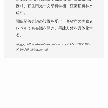
務相、萩生田光一文部科学相、江藤拓農林水
産相。
関係閣僚会議の設置を受け、各省庁の実務者
レベルでも会議を開き、再建方針を具体化す
る。
引用元: https://headlines.yahoo.co.jp/hl?a=20191106-
00494203-okinawat-oki