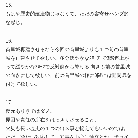
15.
もはや歴史的建造物じゃなくて、ただの客寄せパンダ的
な感じ。
16.
首里城再建させるなら今回の首里城よりも１つ前の首里
城を再建させて欲しい。多分緩やかなｽﾛｰﾌﾟで3階迄上が
って緩やかなｽﾛｰﾌで反対側から降りる 向きも前の首里城
の向きにして欲しい。前の首里城の様に3階には開閉扉を
付けて欲しい。
17.
復元ありきではダメ。
原因や責任の所在をはっきりさせること。
火災も長い歴史の１つの出来事と捉えてもいいのでは。
ただ、冷たい対応して、知事を中心に独立とか、チャイ