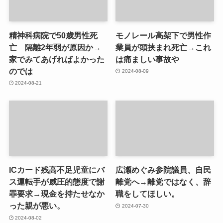
精神科病院で50歳男性死
モノレール高架下で男性作
亡 隔離2年弱が原因か→
業員が頭挟まれ死亡→これ
家でみてあげればよかった
は痛ましい事故や
のでは
2024-08-09
2024-08-21
ICカード残高不足児童にバ
広瀬めぐみ参院議員、自民
ス運転手が威圧的態度で謝
離党へ→離党ではなく、辞
罪要求→現金を持たせなか
職をしてほしい。
った親が悪い。
2024-07-30
2024-08-02