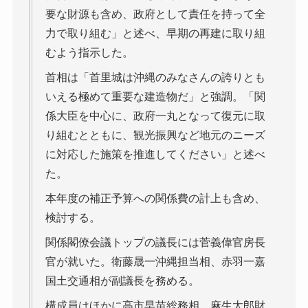
要な財源も含め、政府として責任を持って全
力で取り組む」と述べ、早期の再建に取り組
むよう指示した。
首相は「首里城は沖縄のみなさんの誇りとも
いえる極めて重要な建造物だ」と強調。「関
係大臣を中心に、政府一丸となって復元に取
り組むとともに、観光振興など地元のニーズ
に対応した施策を推進してください」と述べ
た。
本年度の補正予算への関係費の計上も含め、
検討する。
関係閣僚会議トップの議長には菅義偉官房長
官が就いた。衛藤晟一沖縄担当相、赤羽一嘉
国土交通相が副議長を務める。
構成員はほかに高市早苗総務相、麻生太郎財