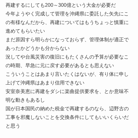
再建するにしても200～300億という大金が必要だ
今年ようやく完成して管理を沖縄県に委託した矢先にこ
の有様なんだから、再建についてはもうちょっと慎重に
進めてもらいたい
まだ原因すら明らかになっておらず、管理体制が適正で
あったかどうかも分からない
況してや台風災害の復旧にもたくさんの予算が必要なこ
の時期、早急に元に戻す必要があるとも思えない
こういうことはあまり言いたくはないが、有り体に申し
上げて沖縄県はあまり信用できない
安室奈美恵に再建をダシに楽曲提供要求を、とか意味不
明な動きもあるし
国が日本国民の納めた税金で再建するのなら、辺野古の
工事を邪魔しないことを交換条件にしてもいいくらいだ
と思う