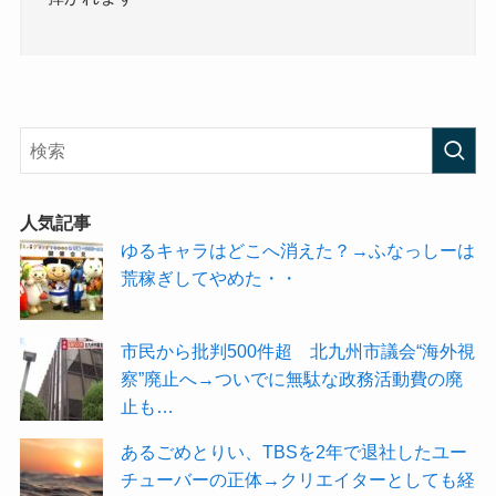
人気記事
ゆるキャラはどこへ消えた？→ふなっしーは
荒稼ぎしてやめた・・
市民から批判500件超 北九州市議会“海外視
察”廃止へ→ついでに無駄な政務活動費の廃
止も…
あるごめとりい、TBSを2年で退社したユー
チューバーの正体→クリエイターとしても経