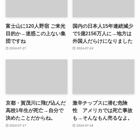
富士山に120人野宿 ご来光
国内の日本人15年連続減少
目的か→迷惑この上ない集
で1億2156万人に→地方は
団ですね
外国人だらけになりました
2024-07-27
2024-07-24
京都・賀茂川に飛び込んだ
激辛チップスに潜む危険
高校1年生が死亡→自分で
性 アメリカでは死亡事故
決めたことだからね。
も→そんなもん売るなよ。
2024-07-17
2024-07-16