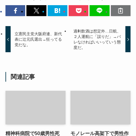
過剰飲酒は想定外…日航、
立憲民主党大阪府連、新代
２人運航に「誤りだ」→バ
表に辻元氏選出→狂ってる
レなければいいっていう態
党だな。
度だ。
関連記事
精神科病院で50歳男性死
モノレール高架下で男性作