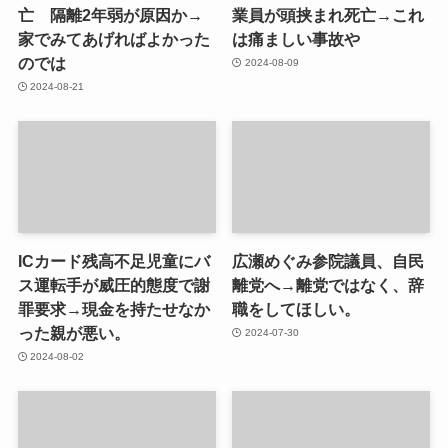
亡 隔離2年弱が原因か→
業員が頭挟まれ死亡→これ
家でみてあげればよかった
は痛ましい事故や
のでは
2024-08-09
2024-08-21
ICカード残高不足児童にバ
広瀬めぐみ参院議員、自民
ス運転手が威圧的態度で謝
離党へ→離党ではなく、辞
罪要求→現金を持たせなか
職をしてほしい。
った親が悪い。
2024-07-30
2024-08-02