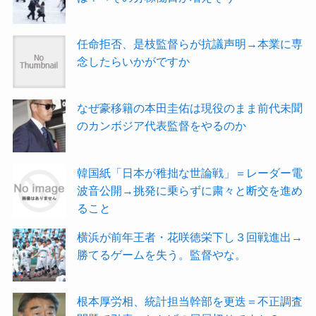
任命拒否、是枝監督らが抗議声明→本業に専
念したらいかがですか
なぜ豪移籍の本田圭佑は現役のまま前代未聞
のカンボジア代表監督をやるのか
韓国紙「日本が稚拙な世論戦」＝レーダー電
波音公開→挑発に乗らずに粛々と断交を進め
ること
横浜が前年王者・花咲徳栄下し３回戦進出→
勝てるゲームを失う。監督やな。
根本厚労相、統計担当幹部を更迭＝不正調査