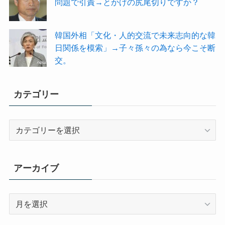
問題で引責→とかげの尻尾切りですか？
韓国外相「文化・人的交流で未来志向的な韓
日関係を模索」→子々孫々の為なら今こそ断
交。
カテゴリー
カ
テ
ゴ
リ
アーカイブ
ー
ア
ー
カ