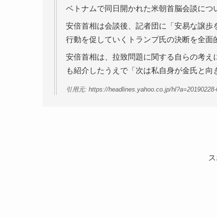
ベトナムで同日開かれた米朝首脳会談につ
安倍首相は会談後、記者団に「安易な譲歩
行動を促していくトランプ氏の決断を全面
安倍首相は、拉致問題に関する自らの考え
も紹介したうえで「次は私自身が金氏と向
引用元: https://headlines.yahoo.co.jp/hl?a=20190228-
ス