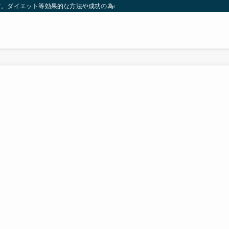
す。ダイエット等効果的な方法や成功の為の秘訣等。太ったり悩んでいる方々が簡