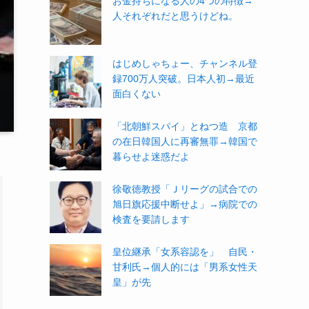
お金持ちになる人の4つの特徴→
人それぞれだと思うけどね。
はじめしゃちょー、チャンネル登
録700万人突破。日本人初→最近
面白くない
「北朝鮮スパイ」とねつ造 京都
の在日韓国人に再審無罪→韓国で
暮らせよ迷惑だよ
徐敬徳教授「Ｊリーグの試合での
旭日旗応援中断せよ」→病院での
検査を要請します
皇位継承「女系容認を」 自民・
甘利氏→個人的には「男系女性天
皇」が先