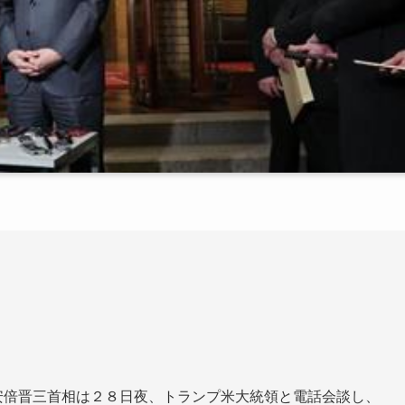
安倍晋三首相は２８日夜、トランプ米大統領と電話会談し、