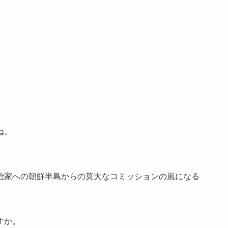
ね。
治家への朝鮮半島からの莫大なコミッションの嵐になる
すか。