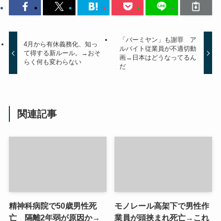
「バーミヤン」も謝罪 ア
4月から有休義務化、知っ
ルバイト従業員が不適切動
て得する新ルール。→おそ
画→日本はどうなってるん
らく何も変わらない
だ
関連記事
精神科病院で50歳男性死
モノレール高架下で男性作
亡 隔離2年弱が原因か→
業員が頭挟まれ死亡→これ