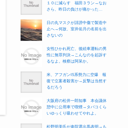
１０に減らす 福田３ラン→なお
さら、昨日の負けが痛かった…
日の丸マスクが誹謗中傷で製造中
止へ→何故、室井佑月の名前を出
さないの
女性ひかれ死亡、後続車運転の男
性に無罪判決→こんなのを起訴す
るなよ。検察は阿呆か。
米、アフガンIS系勢力に空爆 報
復で立案者殺害か→反撃は当然す
るだろう
大阪府の松井一郎知事 本会議休
憩中に公用車で喫煙→タバコくら
いゆっくり吸わせてやれよ。
松野明美氏が参院選出馬表明→も