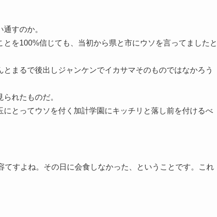
い通すのか。
とを100%信じても、当初から県と市にウソを言ってました
んとまるで後出しジャンケンでイカサマそのものではなかろう
見られたものだ。
玉にとってウソを付く加計学園にキッチリと落し前を付けるべ
内容てすよね。その日に会食しなかった、ということです。これ
。