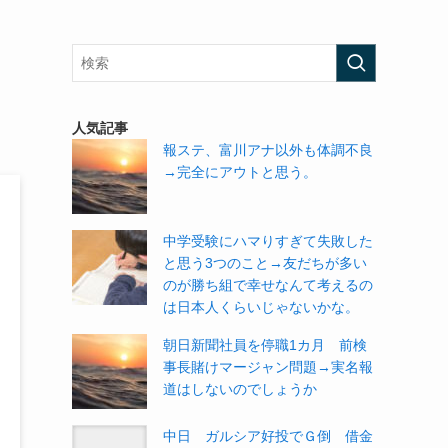
、
人気記事
報ステ、富川アナ以外も体調不良
→完全にアウトと思う。
中学受験にハマりすぎて失敗した
と思う3つのこと→友だちが多い
のが勝ち組で幸せなんて考えるの
は日本人くらいじゃないかな。
朝日新聞社員を停職1カ月 前検
事長賭けマージャン問題→実名報
道はしないのでしょうか
中日 ガルシア好投でＧ倒 借金