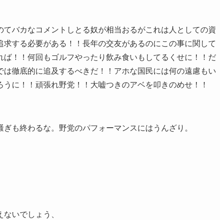
のてバカなコメントしとる奴が相当おるがこれは人としての資
追求する必要がある！！長年の交友があるのにこの事に関して
れば！！何回もゴルフやったり飲み食いもしてるくせに！！だ
では徹底的に追及するべきだ！！アホな国民には何の遠慮もい
ろうに！！頑張れ野党！！大嘘つきのアベを叩きのめせ！！
騒ぎも終わるな。野党のパフォーマンスにはうんざり。
えないでしょう、