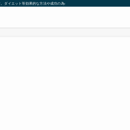
す。ダイエット等効果的な方法や成功の為の秘訣等。太ったり悩んでいる方々が簡