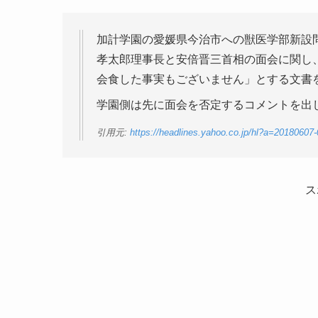
加計学園の愛媛県今治市への獣医学部新設問
孝太郎理事長と安倍晋三首相の面会に関し
会食した事実もございません」とする文書
学園側は先に面会を否定するコメントを出
引用元:
https://headlines.yahoo.co.jp/hl?a=20180607-0
ス