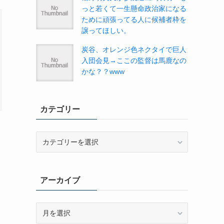
っと若くて一生懸命政治家になる
ために頑張ってる人に候補者枠を
譲ってほしい。
炭谷、オレンジ色ネクタイで巨人
入団会見→ここの監督は馬鹿なの
かな？？www
カテゴリー
カ
テ
ゴ
リ
アーカイブ
ー
ア
ー