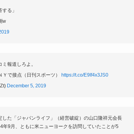
答する」
測w
2019
コミ報道しろよ。
ＮＹで接点（日刊スポーツ）
https://t.co/E9If4x3JS0
Zt)
December 5, 2019
定した「ジャパンライフ」（経営破綻）の山口隆祥元会長
4年9月、ともに米ニューヨークを訪問していたことが5