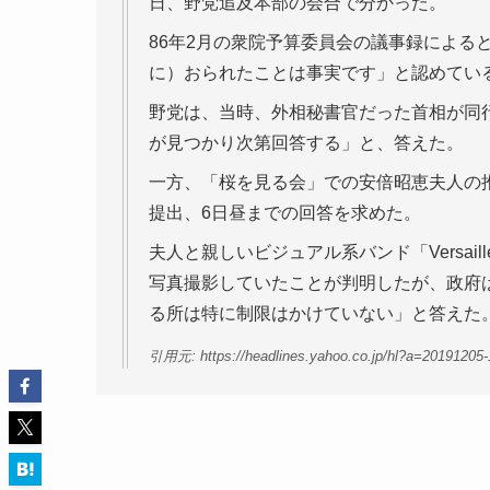
日、野党追及本部の会合で分かった。
86年2月の衆院予算委員会の議事録による
に）おられたことは事実です」と認めてい
野党は、当時、外相秘書官だった首相が同
が見つかり次第回答する」と、答えた。
一方、「桜を見る会」での安倍昭恵夫人の
提出、6日昼までの回答を求めた。
夫人と親しいビジュアル系バンド「Versai
写真撮影していたことが判明したが、政府
る所は特に制限はかけていない」と答えた
引用元: https://headlines.yahoo.co.jp/hl?a=20191205-