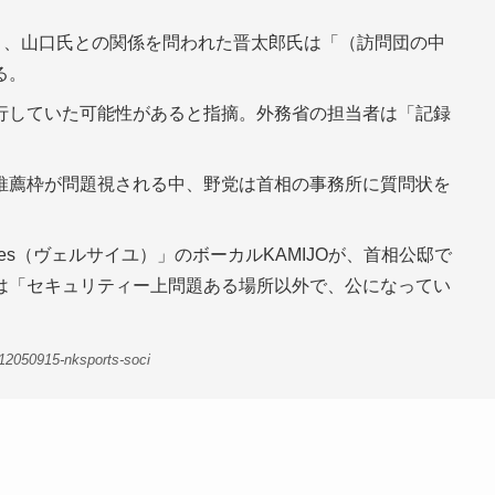
と、山口氏との関係を問われた晋太郎氏は「（訪問団の中
る。
行していた可能性があると指摘。外務省の担当者は「記録
推薦枠が問題視される中、野党は首相の事務所に質問状を
lles（ヴェルサイユ）」のボーカルKAMIJOが、首相公邸で
は「セキュリティー上問題ある場所以外で、公になってい
。
12050915-nksports-soci