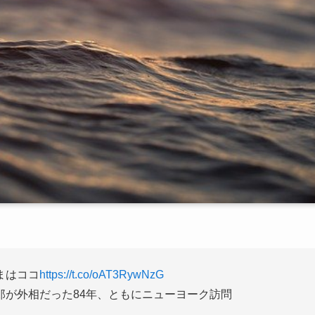
まはココ
https://t.co/oAT3RywNzG
郎が外相だった84年、ともにニューヨーク訪問