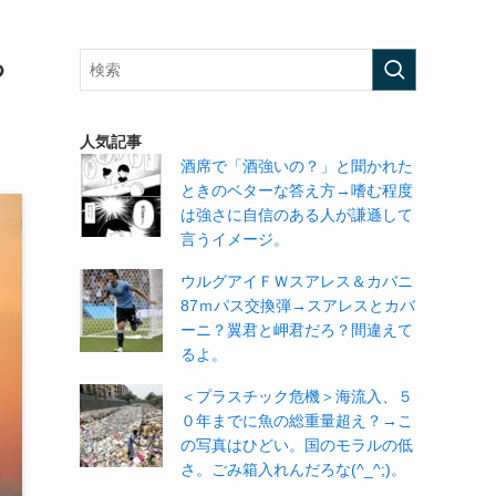
っ
人気記事
酒席で「酒強いの？」と聞かれた
ときのベターな答え方→嗜む程度
は強さに自信のある人が謙遜して
言うイメージ。
ウルグアイＦＷスアレス＆カバニ
87ｍパス交換弾→スアレスとカバ
ーニ？翼君と岬君だろ？間違えて
るよ。
＜プラスチック危機＞海流入、５
０年までに魚の総重量超え？→こ
の写真はひどい。国のモラルの低
さ。ごみ箱入れんだろな(^_^;)。