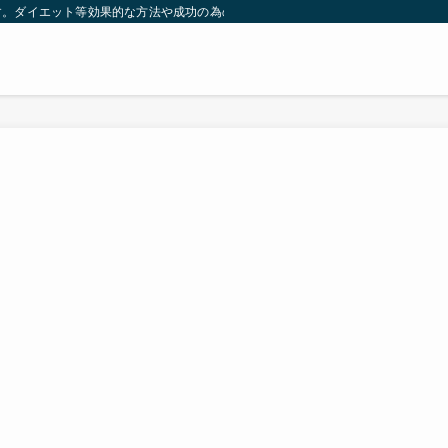
す。ダイエット等効果的な方法や成功の為の秘訣等。太ったり悩んでいる方々が簡