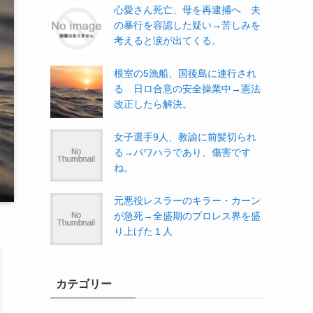
心愛さん死亡、母を再逮捕へ 夫
の暴行を容認した疑い→苦しみを
考えると涙が出てくる。
根室の5漁船、国後島に連行され
る 日ロ合意の安全操業中→憲法
改正したら解決。
女子選手9人、教諭に前髪切られ
る→パワハラであり、傷害です
ね。
元悪役レスラーのキラー・カーン
が急死→全盛期のプロレス界を盛
り上げた１人
カテゴリー