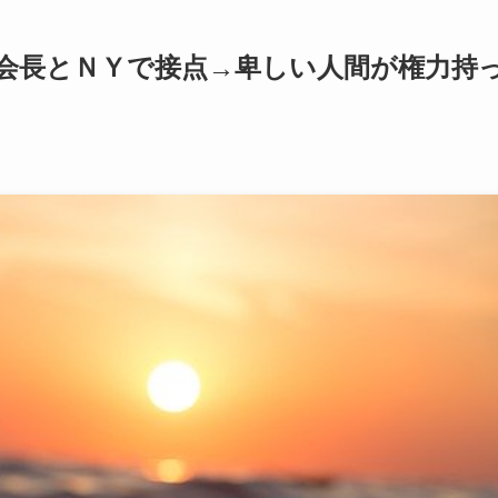
会長とＮＹで接点→卑しい人間が権力持