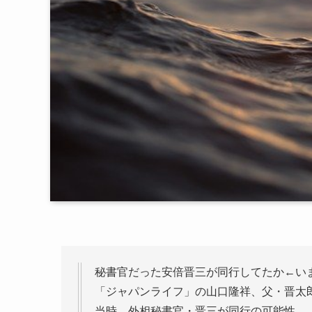
秘書官だった安倍晋三が同行してたか←い
「ジャパンライフ」の山口隆祥、父・晋太
当時、外相秘書官・晋三が同行の可能性