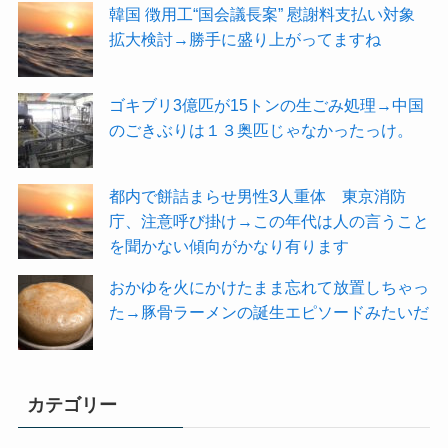
韓国 徴用工“国会議長案” 慰謝料支払い対象
拡大検討→勝手に盛り上がってますね
ゴキブリ3億匹が15トンの生ごみ処理→中国
のごきぶりは１３奥匹じゃなかったっけ。
都内で餅詰まらせ男性3人重体 東京消防
庁、注意呼び掛け→この年代は人の言うこと
を聞かない傾向がかなり有ります
おかゆを火にかけたまま忘れて放置しちゃっ
た→豚骨ラーメンの誕生エピソードみたいだ
カテゴリー