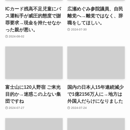
ICカード残高不足児童にバ
広瀬めぐみ参院議員、自民
ス運転手が威圧的態度で謝
離党へ→離党ではなく、辞
罪要求→現金を持たせなか
職をしてほしい。
った親が悪い。
2024-07-30
2024-08-02
富士山に120人野宿 ご来光
国内の日本人15年連続減少
目的か→迷惑この上ない集
で1億2156万人に→地方は
団ですね
外国人だらけになりました
2024-07-27
2024-07-24