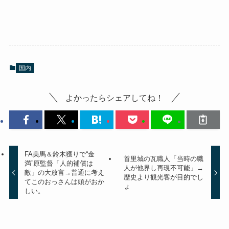
国内
よかったらシェアしてね！
FA美馬＆鈴木獲りで“金
首里城の瓦職人「当時の職
満”原監督「人的補償は
人が他界し再現不可能」→
敵」の大放言→普通に考え
歴史より観光客が目的でし
てこのおっさんは頭がおか
ょ
しい。