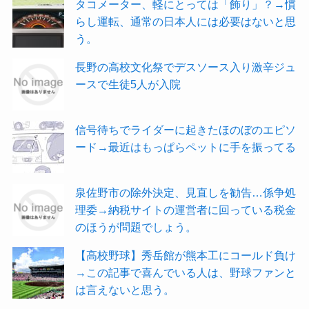
タコメーター、軽にとっては「飾り」？→慣
らし運転、通常の日本人には必要はないと思
う。
長野の高校文化祭でデスソース入り激辛ジュ
ースで生徒5人が入院
信号待ちでライダーに起きたほのぼのエピソ
ード→最近はもっぱらペットに手を振ってる
泉佐野市の除外決定、見直しを勧告…係争処
理委→納税サイトの運営者に回っている税金
のほうが問題でしょう。
【高校野球】秀岳館が熊本工にコールド負け
→この記事で喜んでいる人は、野球ファンと
は言えないと思う。