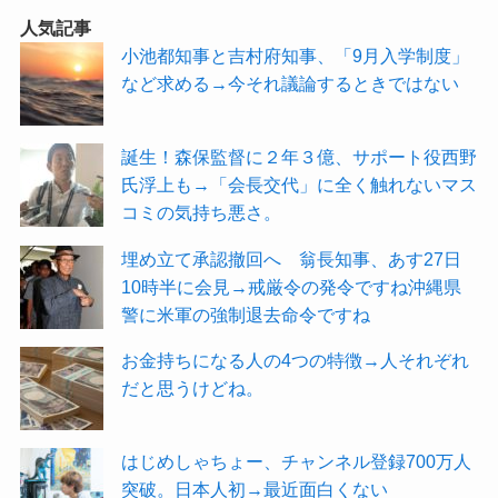
人気記事
小池都知事と吉村府知事、「9月入学制度」
など求める→今それ議論するときではない
誕生！森保監督に２年３億、サポート役西野
氏浮上も→「会長交代」に全く触れないマス
コミの気持ち悪さ。
埋め立て承認撤回へ 翁長知事、あす27日
10時半に会見→戒厳令の発令ですね沖縄県
警に米軍の強制退去命令ですね
お金持ちになる人の4つの特徴→人それぞれ
だと思うけどね。
はじめしゃちょー、チャンネル登録700万人
突破。日本人初→最近面白くない