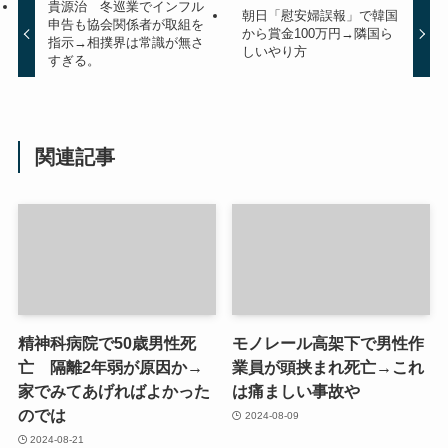
貴源治 冬巡業でインフル
朝日「慰安婦誤報」で韓国
申告も協会関係者が取組を
から賞金100万円→隣国ら
指示→相撲界は常識が無さ
しいやり方
すぎる。
関連記事
精神科病院で50歳男性死
モノレール高架下で男性作
亡 隔離2年弱が原因か→
業員が頭挟まれ死亡→これ
家でみてあげればよかった
は痛ましい事故や
のでは
2024-08-09
2024-08-21