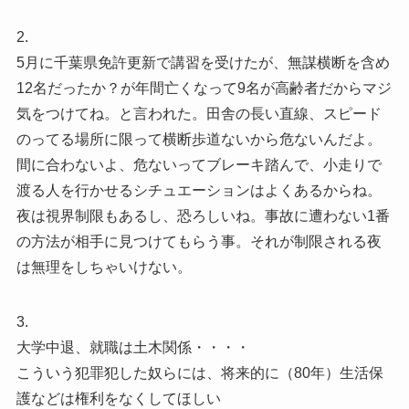
2.
5月に千葉県免許更新で講習を受けたが、無謀横断を含め
12名だったか？が年間亡くなって9名が高齢者だからマジ
気をつけてね。と言われた。田舎の長い直線、スピード
のってる場所に限って横断歩道ないから危ないんだよ。
間に合わないよ、危ないってブレーキ踏んで、小走りで
渡る人を行かせるシチュエーションはよくあるからね。
夜は視界制限もあるし、恐ろしいね。事故に遭わない1番
の方法が相手に見つけてもらう事。それが制限される夜
は無理をしちゃいけない。
3.
大学中退、就職は土木関係・・・・
こういう犯罪犯した奴らには、将来的に（80年）生活保
護などは権利をなくしてほしい