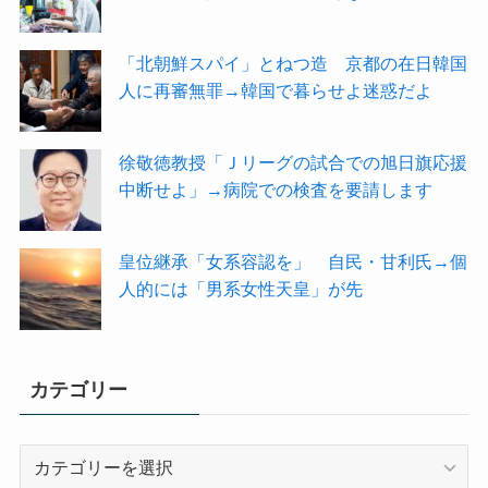
「北朝鮮スパイ」とねつ造 京都の在日韓国
人に再審無罪→韓国で暮らせよ迷惑だよ
徐敬徳教授「Ｊリーグの試合での旭日旗応援
中断せよ」→病院での検査を要請します
皇位継承「女系容認を」 自民・甘利氏→個
人的には「男系女性天皇」が先
カテゴリー
カ
テ