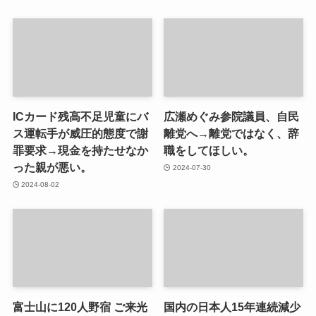
ICカード残高不足児童にバ
広瀬めぐみ参院議員、自民
ス運転手が威圧的態度で謝
離党へ→離党ではなく、辞
罪要求→現金を持たせなか
職をしてほしい。
った親が悪い。
2024-07-30
2024-08-02
富士山に120人野宿 ご来光
国内の日本人15年連続減少