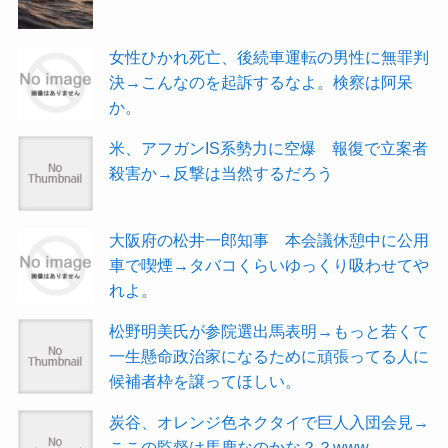
女性ひかれ死亡、後続車運転の男性に無罪判
決→こんなのを起訴するなよ。検察は阿呆
か。
米、アフガンIS系勢力に空爆 報復で立案者
殺害か→反撃は当然するだろう
大阪府の松井一郎知事 本会議休憩中に公用
車で喫煙→タバコくらいゆっくり吸わせてや
れよ。
松野明美氏が参院選出馬表明→もっと若くて
一生懸命政治家になるために頑張ってる人に
候補者枠を譲ってほしい。
炭谷、オレンジ色ネクタイで巨人入団会見→
ここの監督は馬鹿なのかな？？www