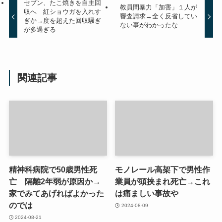
セブン、たこ焼きを自主回
教員間暴力「加害」１人が
収へ 紅ショウガを入れす
審査請求→全く反省してい
ぎか→度を超えた回収騒ぎ
ない事がわかったな
が多過ぎる
関連記事
精神科病院で50歳男性死
モノレール高架下で男性作
亡 隔離2年弱が原因か→
業員が頭挟まれ死亡→これ
家でみてあげればよかった
は痛ましい事故や
のでは
2024-08-09
2024-08-21