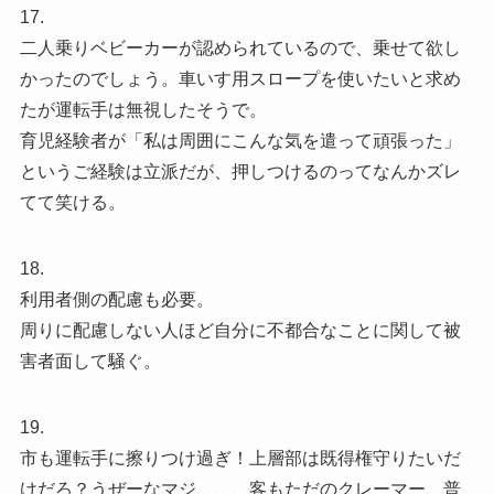
17.
二人乗りベビーカーが認められているので、乗せて欲し
かったのでしょう。車いす用スロープを使いたいと求め
たが運転手は無視したそうで。
育児経験者が「私は周囲にこんな気を遣って頑張った」
というご経験は立派だが、押しつけるのってなんかズレ
てて笑ける。
18.
利用者側の配慮も必要。
周りに配慮しない人ほど自分に不都合なことに関して被
害者面して騒ぐ。
19.
市も運転手に擦りつけ過ぎ！上層部は既得権守りたいだ
けだろ？うぜーなマジ、、、客もただのクレーマー、普