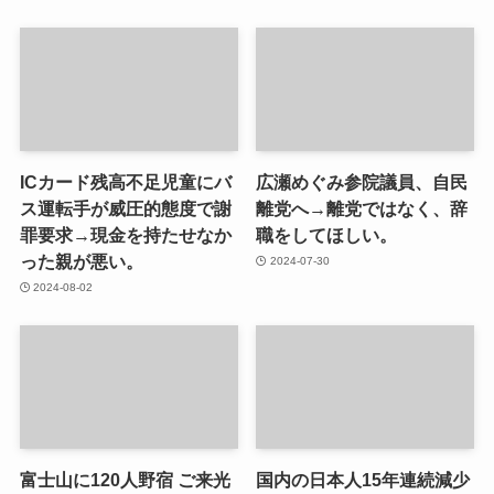
ICカード残高不足児童にバ
広瀬めぐみ参院議員、自民
ス運転手が威圧的態度で謝
離党へ→離党ではなく、辞
罪要求→現金を持たせなか
職をしてほしい。
った親が悪い。
2024-07-30
2024-08-02
富士山に120人野宿 ご来光
国内の日本人15年連続減少