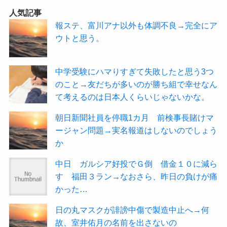
人気記事
報ステ、富川アナ以外も体調不良→完全にア
ウトと思う。
中学受験にハマりすぎて失敗したと思う3つ
のこと→友だちが多いのが勝ち組で幸せなん
て考えるのは日本人くらいじゃないかな。
朝日新聞社員を停職1カ月 前検事長賭けマ
ージャン問題→実名報道はしないのでしょう
か
中日 ガルシア好投でＧ倒 借金１０に減ら
す 福田３ラン→なおさら、昨日の負けが痛
かった…
日の丸マスクが誹謗中傷で製造中止へ→何
故、室井佑月の名前を出さないの