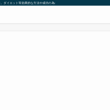
す。ダイエット等効果的な方法や成功の為の秘訣等。太ったり悩んでいる方々が簡