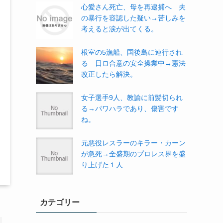
心愛さん死亡、母を再逮捕へ 夫
の暴行を容認した疑い→苦しみを
考えると涙が出てくる。
根室の5漁船、国後島に連行され
る 日ロ合意の安全操業中→憲法
改正したら解決。
女子選手9人、教諭に前髪切られ
る→パワハラであり、傷害です
ね。
元悪役レスラーのキラー・カーン
が急死→全盛期のプロレス界を盛
り上げた１人
カテゴリー