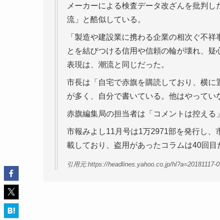
メーカーによる検査データ改ざんを批判した
流」と酷似している。
「製造や建設業に携わる企業の相次ぐ不祥
とを結びつける信用や信頼の輪が壊れ、疑
表現は、潮流と同じだった。
市長は「自宅で赤旗を購読しており、横に
が多く、自分で書いている。他はやってい
赤旗編集局の担当者は「コメントは控える
市報みよし11月号は1万2971部を発行し
載しており、盗用があったコラムは40回目
引用元:https://headlines.yahoo.co.jp/hl?a=20181117-0