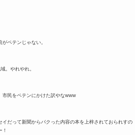
前がペテンじゃない。
地域。やれやれ。
、市民をペテンにかけた訳やなwww
セイだって新聞からパクった内容の本を上梓されておられすの
ー！