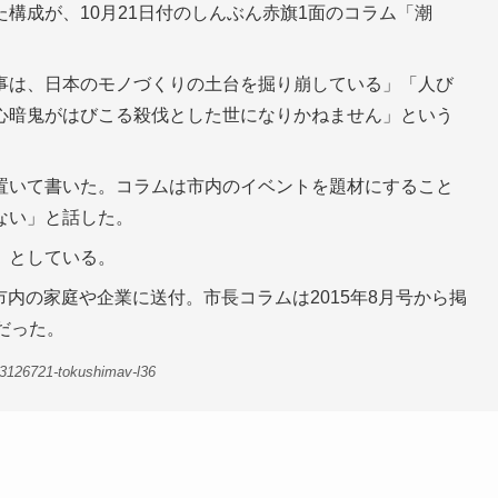
構成が、10月21日付のしんぶん赤旗1面のコラム「潮
事は、日本のモノづくりの土台を掘り崩している」「人び
心暗鬼がはびこる殺伐とした世になりかねません」という
置いて書いた。コラムは市内のイベントを題材にすること
ない」と話した。
」としている。
、市内の家庭や企業に送付。市長コラムは2015年8月号から掲
だった。
3126721-tokushimav-l36