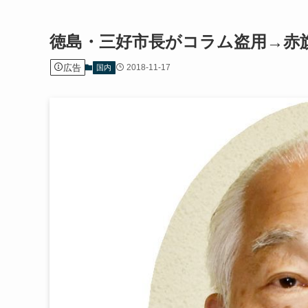
徳島・三好市長がコラム盗用→赤
広告
2018-11-17
国内