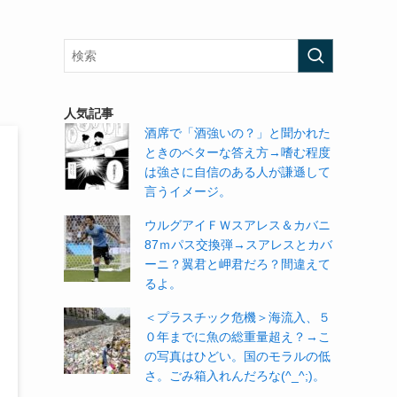
人気記事
酒席で「酒強いの？」と聞かれた
ときのベターな答え方→嗜む程度
は強さに自信のある人が謙遜して
言うイメージ。
ウルグアイＦＷスアレス＆カバニ
87ｍパス交換弾→スアレスとカバ
ーニ？翼君と岬君だろ？間違えて
るよ。
＜プラスチック危機＞海流入、５
０年までに魚の総重量超え？→こ
の写真はひどい。国のモラルの低
さ。ごみ箱入れんだろな(^_^;)。