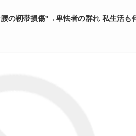
腰の靭帯損傷”→卑怯者の群れ 私生活も