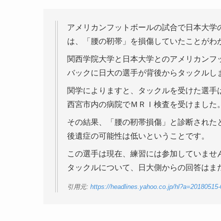
アメリカンフットボールの試合で日本大学
は、「腰の靭帯」を損傷していたことがわ
関西学院大学と日本大学とのアメリカンフ
バックに日大の選手が背後からタックルし
関学によりますと、タックルを受けた選手
西宮市内の病院でＭＲＩ検査を受けました
その結果、「腰の靭帯損傷」と診断された
後遺症の可能性は低いということです。
この選手は現在、練習には参加していませ
タックルについて、日大側からの回答はま
引用元:
https://headlines.yahoo.co.jp/hl?a=2018051