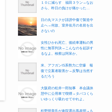
１０に減らす 福田３ラン→なお
さら、昨日の負けが痛かった…
日の丸マスクが誹謗中傷で製造中
止へ→何故、室井佑月の名前を出
さないの
女性ひかれ死亡、後続車運転の男
性に無罪判決→こんなのを起訴す
るなよ。検察は阿呆か。
米、アフガンIS系勢力に空爆 報
復で立案者殺害か→反撃は当然す
るだろう
大阪府の松井一郎知事 本会議休
憩中に公用車で喫煙→タバコくら
いゆっくり吸わせてやれよ。
松野明美氏が参院選出馬表明→も