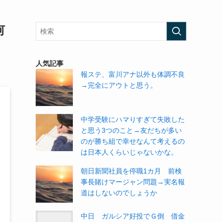
何
人気記事
報ステ、富川アナ以外も体調不良
→完全にアウトと思う。
中学受験にハマりすぎて失敗した
と思う3つのこと→友だちが多い
のが勝ち組で幸せなんて考えるの
は日本人くらいじゃないかな。
朝日新聞社員を停職1カ月 前検
事長賭けマージャン問題→実名報
道はしないのでしょうか
中日 ガルシア好投でＧ倒 借金