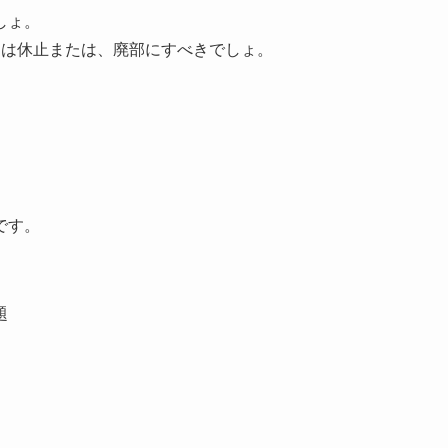
しょ。
間は休止または、廃部にすべきでしょ。
です。
題