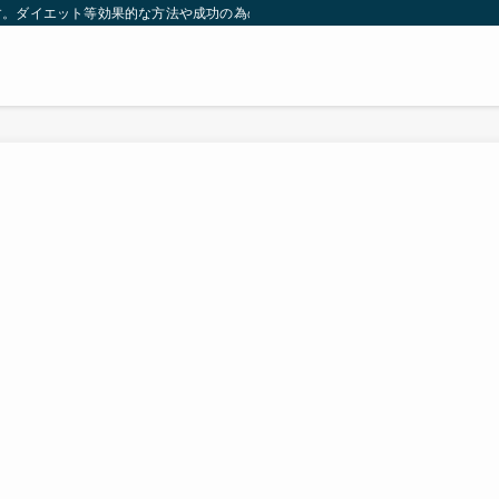
す。ダイエット等効果的な方法や成功の為の秘訣等。太ったり悩んでいる方々が簡