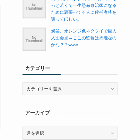
っと若くて一生懸命政治家になる
ために頑張ってる人に候補者枠を
譲ってほしい。
炭谷、オレンジ色ネクタイで巨人
入団会見→ここの監督は馬鹿なの
かな？？www
カテゴリー
カ
テ
ゴ
リ
アーカイブ
ー
ア
ー