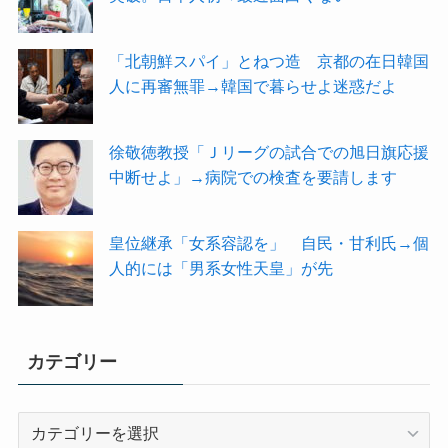
「北朝鮮スパイ」とねつ造 京都の在日韓国
人に再審無罪→韓国で暮らせよ迷惑だよ
徐敬徳教授「Ｊリーグの試合での旭日旗応援
中断せよ」→病院での検査を要請します
皇位継承「女系容認を」 自民・甘利氏→個
人的には「男系女性天皇」が先
カテゴリー
カ
テ