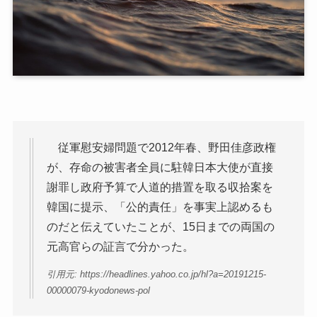
従軍慰安婦問題で2012年春、野田佳彦政権
が、存命の被害者全員に駐韓日本大使が直接
謝罪し政府予算で人道的措置を取る収拾案を
韓国に提示、「公的責任」を事実上認めるも
のだと伝えていたことが、15日までの両国の
元高官らの証言で分かった。
引用元: https://headlines.yahoo.co.jp/hl?a=20191215-
00000079-kyodonews-pol