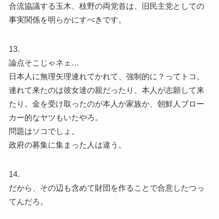
合流協議する玉木、枝野の両党首は、旧民主党としての
事実関係を明らかにすべきです。
13.
論点そこじゃネェ…
日本人に無理矢理連れてかれて、強制的に？ってトコ。
連れて来たのは彼女達の親だったり、本人が志願して来
たり。金を受け取ったのが本人か家族か、朝鮮人ブロー
カー的なヤツもいたやろ。
問題はソコでしょ。
政府の募集に集まった人は違う。
14.
だから、その辺も含めて財団を作ることで合意したつっ
てんだろ。