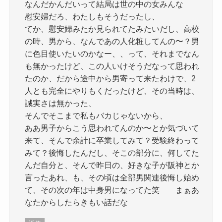
なんだかんだいって結局は世の中の女みんな
慰安婦だろ、わたしもそうだったし、
てか、慰安婦みたか見られてたみたいだし、高校
の時、男から、なんであの人化粧してんの〜？男
に色目使いたいのかなー、、って、それまでなん
も無かったけど、この人いけそうだなって思われ
たのか、だから途中から男寄って来たわけで、2
人とも完全にやりもくだったけど、その当時は、
誠実さは無かった、
そんでそこまで私もバカじゃないから、
ああ男子からこう思われてんのか〜とか気づいて
来て、そんで余計に卒業してみて？受験終わって
みて？後悔したんだし、そこの部分に、何してた
んだ自分と、そんで昨日の、好きな子が阪神とか
言ったあれ、も、その頃は全部男関連後悔し始め
て、その次の年は中身男になってた笑 まぁあ
なたからしたらきもい話だな