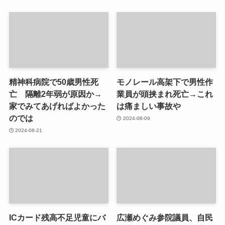
精神科病院で50歳男性死
モノレール高架下で男性作
亡 隔離2年弱が原因か→
業員が頭挟まれ死亡→これ
家でみてあげればよかった
は痛ましい事故や
のでは
2024-08-09
2024-08-21
ICカード残高不足児童にバ
広瀬めぐみ参院議員、自民