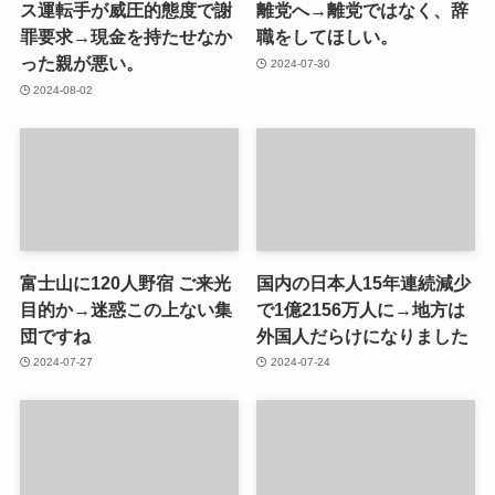
ス運転手が威圧的態度で謝
離党へ→離党ではなく、辞
罪要求→現金を持たせなか
職をしてほしい。
った親が悪い。
2024-07-30
2024-08-02
富士山に120人野宿 ご来光
国内の日本人15年連続減少
目的か→迷惑この上ない集
で1億2156万人に→地方は
団ですね
外国人だらけになりました
2024-07-27
2024-07-24