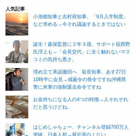
人気記事
小池都知事と吉村府知事、「9月入学制度」
など求める→今それ議論するときではない
誕生！森保監督に２年３億、サポート役西野
氏浮上も→「会長交代」に全く触れないマス
コミの気持ち悪さ。
埋め立て承認撤回へ 翁長知事、あす27日
10時半に会見→戒厳令の発令ですね沖縄県
警に米軍の強制退去命令ですね
お金持ちになる人の4つの特徴→人それぞれ
だと思うけどね。
はじめしゃちょー、チャンネル登録700万人
突破。日本人初→最近面白くない