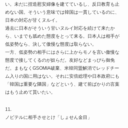
い。未だに捏造慰安婦像を建てているし、反日教育も止
めない国。そういう意味では韓国は一貫しているのに、
日本の対応が甘くヌルイ。
過去に日本がそういう甘いヌルイ対応を続けて来たか
ら、いまでも舐めた態度をとって来る。日本人は相手が
低姿勢なら、決して傲慢な態度は取らない。
一方、低姿勢の相手にはさらに上からモノを言い傲慢な
態度で接してくるのが奴らだ。友好などまっぴら御免
だ。まもなくGSOMIA破棄、米韓同盟解消でレッドチー
ム入りの国に用はない。それに安倍総理や日本政府にも
「韓国は重要な隣国」などという、建て前ばかりの言葉
はもう止めて貰いたい。
11.
ノビテルに相手させとけ「しょせん金目」