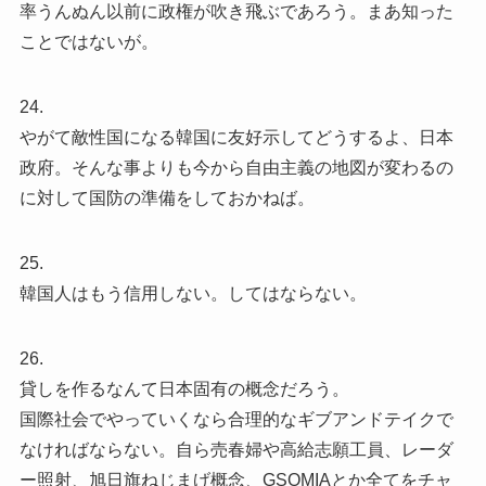
率うんぬん以前に政権が吹き飛ぶであろう。まあ知った
ことではないが。
24.
やがて敵性国になる韓国に友好示してどうするよ、日本
政府。そんな事よりも今から自由主義の地図が変わるの
に対して国防の準備をしておかねば。
25.
韓国人はもう信用しない。してはならない。
26.
貸しを作るなんて日本固有の概念だろう。
国際社会でやっていくなら合理的なギブアンドテイクで
なければならない。自ら売春婦や高給志願工員、レーダ
ー照射、旭日旗ねじまげ概念、GSOMIAとか全てをチャ