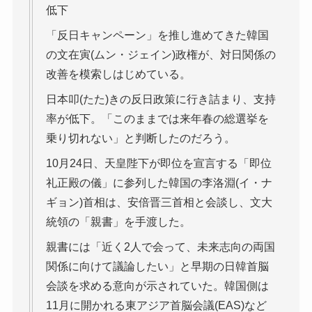
低下
「反日キャンペーン」を推し進めてきた韓国
の文在寅(ムン・ジェイン)政権が、対日関係の
改善を模索しはじめている。
日本叩(たた)きの反日政策に行き詰まり、支持
率が低下。「このままでは来年春の総選挙を
乗り切れない」と判断したのだろう。
10月24日、天皇陛下が即位を宣言する「即位
礼正殿の儀」に参列した韓国の李洛淵(イ・ナ
ギョン)首相は、安倍晋三首相と会談し、文大
統領の「親書」を手渡した。
親書には「近く2人で会って、未来志向の両国
関係に向けて議論したい」と早期の日韓首脳
会談を求める意向が示されていた。韓国側は
11月に開かれる東アジア首脳会議(EAS)など