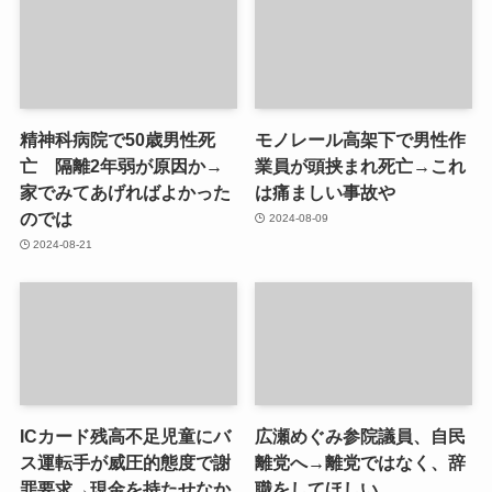
精神科病院で50歳男性死
モノレール高架下で男性作
亡 隔離2年弱が原因か→
業員が頭挟まれ死亡→これ
家でみてあげればよかった
は痛ましい事故や
のでは
2024-08-09
2024-08-21
ICカード残高不足児童にバ
広瀬めぐみ参院議員、自民
ス運転手が威圧的態度で謝
離党へ→離党ではなく、辞
罪要求→現金を持たせなか
職をしてほしい。