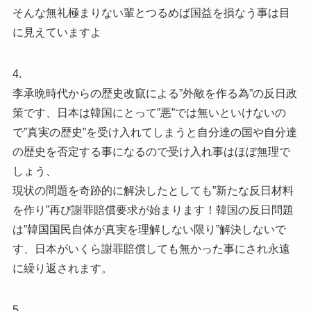
そんな無礼極まりない輩とつるめば国益を損なう事は目
に見えていますよ
4.
李承晩時代からの歴史改竄による”外敵を作る為”の反日政
策です、日本は韓国にとって”悪”では無いといけないの
で”真実の歴史”を受け入れてしまうと自分達の国や自分達
の歴史を否定する事になるので受け入れ事はほぼ無理で
しょう、
現状の問題を奇跡的に解決したとしても”新たな反日材料
を作り”再び謝罪賠償要求が始まります！韓国の反日問題
は”韓国国民自体が真実を理解しない限り”解決しないで
す、日本がいくら謝罪賠償しても無かった事にされ永遠
に繰り返されます。
5.