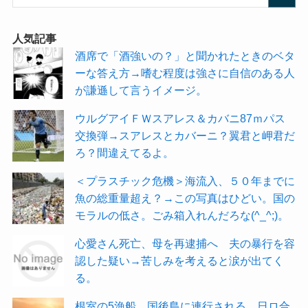
人気記事
酒席で「酒強いの？」と聞かれたときのベタ
ーな答え方→嗜む程度は強さに自信のある人
が謙遜して言うイメージ。
ウルグアイＦＷスアレス＆カバニ87ｍパス
交換弾→スアレスとカバーニ？翼君と岬君だ
ろ？間違えてるよ。
＜プラスチック危機＞海流入、５０年までに
魚の総重量超え？→この写真はひどい。国の
モラルの低さ。ごみ箱入れんだろな(^_^;)。
心愛さん死亡、母を再逮捕へ 夫の暴行を容
認した疑い→苦しみを考えると涙が出てく
る。
根室の5漁船、国後島に連行される 日ロ合