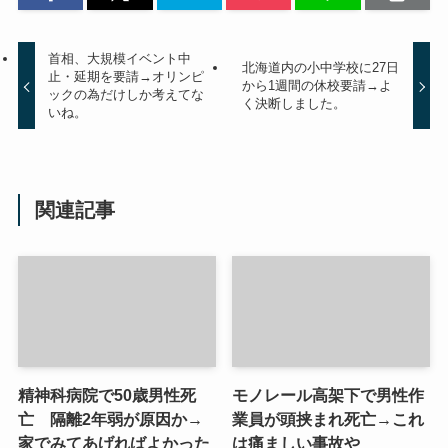
首相、大規模イベント中
北海道内の小中学校に27日
止・延期を要請→オリンピ
から1週間の休校要請→よ
ックの為だけしか考えてな
く決断しました。
いね。
関連記事
精神科病院で50歳男性死
モノレール高架下で男性作
亡 隔離2年弱が原因か→
業員が頭挟まれ死亡→これ
家でみてあげればよかった
は痛ましい事故や