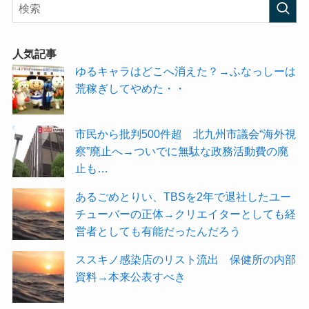
人気記事
ゆるキャラはどこへ消えた？→ふなっしーは
荒稼ぎしてやめた・・
市民から批判500件超 北九州市議会“海外視
察”廃止へ→ついでに無駄な政務活動費の廃
止も…
あるごめとりい、TBSを2年で退社したユー
チューバーの正体→クリエイターとしても経
営者としても有能だったんだろう
ススキノ感染店のリスト流出 保健所の内部
資料→本来公表すべき