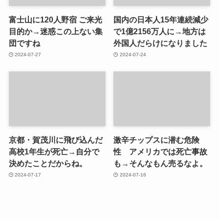
富士山に120人野宿 ご来光
国内の日本人15年連続減少
目的か→迷惑この上ない集
で1億2156万人に→地方は
団ですね
外国人だらけになりました
2024-07-27
2024-07-24
京都・賀茂川に飛び込んだ
激辛チップスに潜む危険
高校1年生が死亡→自分で
性 アメリカでは死亡事故
決めたことだからね。
も→そんなもん売るなよ。
2024-07-17
2024-07-16