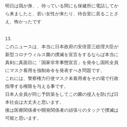
明日は我が身、、待っている間にも保健所に電話してか
ら来ましたと、若い女性が来たり、待合室に居ることさ
え、怖かったです
13.
このニュースは、本当に日本政府の安倍晋三総理大臣が
新型コロナウィルス菌の撲滅を宣言をするならば本当に
真剣に真面目に「国家非常事態宣言」を発令し国民全員
にマスク着用を強制命令を発表すべき問題です。
これには、警察権力行使マスク未着用者をその場で行政
指導する権限を与える事です。
日本人全員が同じ予防策をしてこの菌の侵入を防げば日
本社会は大丈夫と思います。
後は医療関係者や開発関係者の頑張りのタックで撲滅は
可能と思います。