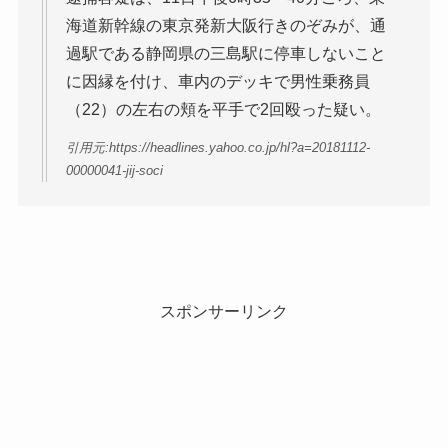
海道新幹線の東京発新大阪行きのぞみが、通
過駅である静岡県の三島駅に停車しないこと
に因縁を付け、車内のデッキで男性乗務員
（22）の左右の頬を平手で2回殴った疑い。
引用元:https://headlines.yahoo.co.jp/hl?a=20181112-
00000041-jij-soci
スポンサーリンク