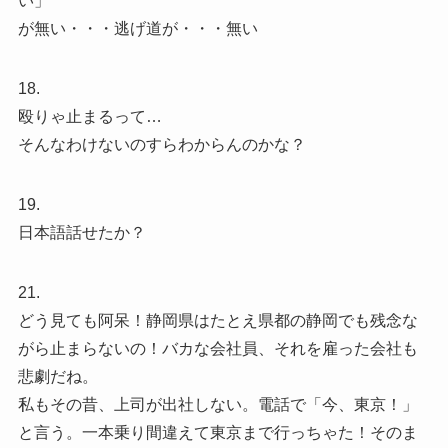
い」
が無い・・・逃げ道が・・・無い
18.
殴りゃ止まるって…
そんなわけないのすらわからんのかな？
19.
日本語話せたか？
21.
どう見ても阿呆！静岡県はたとえ県都の静岡でも残念な
がら止まらないの！バカな会社員、それを雇った会社も
悲劇だね。
私もその昔、上司が出社しない。電話で「今、東京！」
と言う。一本乗り間違えて東京まで行っちゃた！そのま