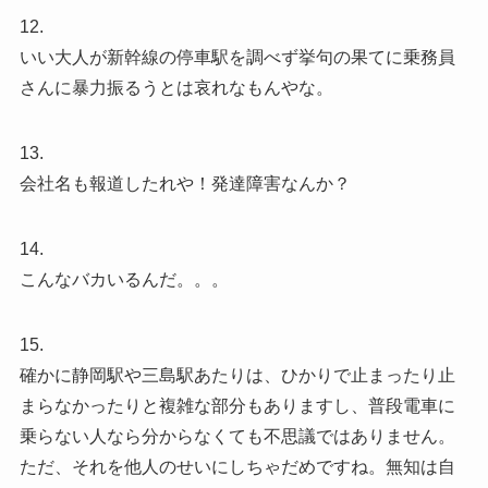
12.
いい大人が新幹線の停車駅を調べず挙句の果てに乗務員
さんに暴力振るうとは哀れなもんやな。
13.
会社名も報道したれや！発達障害なんか？
14.
こんなバカいるんだ。。。
15.
確かに静岡駅や三島駅あたりは、ひかりで止まったり止
まらなかったりと複雑な部分もありますし、普段電車に
乗らない人なら分からなくても不思議ではありません。
ただ、それを他人のせいにしちゃだめですね。無知は自