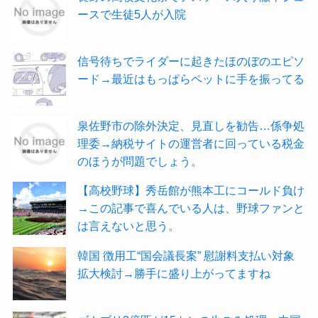
ースで生徒5人が入院
信号待ちでライダーに起きたほのぼのエピソ
ード→最近はもっぱらペットに手を振ってる
泉佐野市の除外決定、見直しを勧告…係争処
理委→納税サイトの運営者に回っている税金
のほうが問題でしょう。
【高校野球】秀岳館が熊本工にコールド負け
→この記事で喜んでいる人は、野球ファンと
は言えないと思う。
韓国 徴用工“国会議長案” 慰謝料支払い対象
拡大検討→勝手に盛り上がってますね