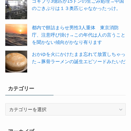
ゴキブリ3億匹が15トンの生ごみ処理→中国
のごきぶりは１３奥匹じゃなかったっけ。
都内で餅詰まらせ男性3人重体 東京消防
庁、注意呼び掛け→この年代は人の言うこと
を聞かない傾向がかなり有ります
おかゆを火にかけたまま忘れて放置しちゃっ
た→豚骨ラーメンの誕生エピソードみたいだ
カテゴリー
カ
テ
ゴ
リ