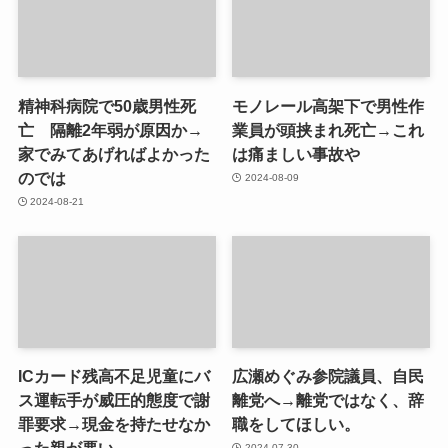
精神科病院で50歳男性死
モノレール高架下で男性作
亡 隔離2年弱が原因か→
業員が頭挟まれ死亡→これ
家でみてあげればよかった
は痛ましい事故や
のでは
2024-08-09
2024-08-21
ICカード残高不足児童にバ
広瀬めぐみ参院議員、自民
ス運転手が威圧的態度で謝
離党へ→離党ではなく、辞
罪要求→現金を持たせなか
職をしてほしい。
った親が悪い。
2024-07-30