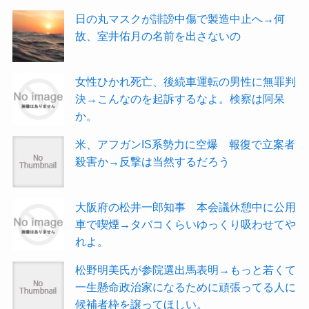
日の丸マスクが誹謗中傷で製造中止へ→何
故、室井佑月の名前を出さないの
女性ひかれ死亡、後続車運転の男性に無罪判
決→こんなのを起訴するなよ。検察は阿呆
か。
米、アフガンIS系勢力に空爆 報復で立案者
殺害か→反撃は当然するだろう
大阪府の松井一郎知事 本会議休憩中に公用
車で喫煙→タバコくらいゆっくり吸わせてや
れよ。
松野明美氏が参院選出馬表明→もっと若くて
一生懸命政治家になるために頑張ってる人に
候補者枠を譲ってほしい。