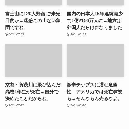
富士山に120人野宿 ご来光
国内の日本人15年連続減少
目的か→迷惑この上ない集
で1億2156万人に→地方は
団ですね
外国人だらけになりました
2024-07-27
2024-07-24
京都・賀茂川に飛び込んだ
激辛チップスに潜む危険
高校1年生が死亡→自分で
性 アメリカでは死亡事故
決めたことだからね。
も→そんなもん売るなよ。
2024-07-17
2024-07-16