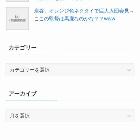
炭谷、オレンジ色ネクタイで巨人入団会見→
ここの監督は馬鹿なのかな？？www
カテゴリー
カ
テ
ゴ
リ
アーカイブ
ー
ア
ー
カ
イ