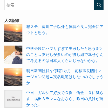
人気記事
報ステ、富川アナ以外も体調不良→完全にア
ウトと思う。
中学受験にハマりすぎて失敗したと思う3つ
のこと→友だちが多いのが勝ち組で幸せなん
て考えるのは日本人くらいじゃないかな。
朝日新聞社員を停職1カ月 前検事長賭けマ
ージャン問題→実名報道はしないのでしょう
か
中日 ガルシア好投でＧ倒 借金１０に減ら
す 福田３ラン→なおさら、昨日の負けが痛
かった…