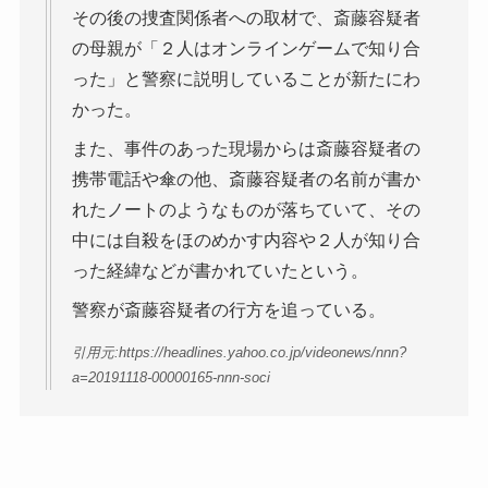
その後の捜査関係者への取材で、斎藤容疑者
の母親が「２人はオンラインゲームで知り合
った」と警察に説明していることが新たにわ
かった。
また、事件のあった現場からは斎藤容疑者の
携帯電話や傘の他、斎藤容疑者の名前が書か
れたノートのようなものが落ちていて、その
中には自殺をほのめかす内容や２人が知り合
った経緯などが書かれていたという。
警察が斎藤容疑者の行方を追っている。
引用元:https://headlines.yahoo.co.jp/videonews/nnn?
a=20191118-00000165-nnn-soci