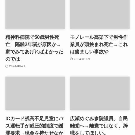
精神科病院で50歳男性死
モノレール高架下で男性作
亡 隔離2年弱が原因か→
業員が頭挟まれ死亡→これ
家でみてあげればよかった
は痛ましい事故や
のでは
2024-08-09
2024-08-21
ICカード残高不足児童にバ
広瀬めぐみ参院議員、自民
ス運転手が威圧的態度で謝
離党へ→離党ではなく、辞
罪要求→現金を持たせなか
職をしてほしい。