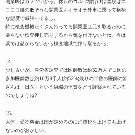
開業医はガメツいから。休日のゴルフ場行けば普段はニ
コニコ腰の低そうな開業医もオラオラ外車に乗って横柄
な態度で威張ってるし。
特に検査機械たくさん持ってる開業医は元を取るために
要らない検査押し売りするから気を付けないとね。今は
薬では儲からないから検査地獄で搾り取るから。
14.
少し古いが、厚労省調査では医師数は約32万人で日医の
参加医師数は約16万9千人(約53%)残りの半数の医師の皆
さんは「日医」という組織の体質をどう診察されている
のでしょうね?
15.
大体、受診料金は国が定めるのに消費税を上げても上げ
ないのがおかしい。