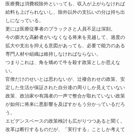
医療費は消費税除外といっても、収入が上がらなければ
給料も上げられないし、除外以外の支払いの分は持ち出
しになっている。
更には医療従事者のブラックさと人員不足は深刻。
今の膨大な高齢者がいなくなる将来を見越して、過度の
拡大や支出を抑える意図があっても、必要で能力のある
専門人材や組織は維持しなければならない。
つまりこれは、角を矯めて牛を殺す政策としか思えな
い。
官僚だけのせいとは思わないが、辻褄合わせの政策、安
定した生活が保証された自分達の周りしか見えていない
政策、政治家や有識者の一声で整合が取れていない政策
が如何に将来に悪影響を及ぼすかもう分かっているだろ
う。
エビデンスベースの政策検討も広がりつつあると聞く。
改革は断行するものだが、「実行する」ことしか考えて