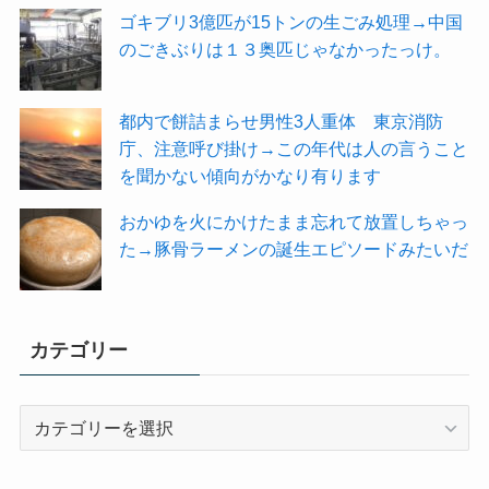
ゴキブリ3億匹が15トンの生ごみ処理→中国
のごきぶりは１３奥匹じゃなかったっけ。
都内で餅詰まらせ男性3人重体 東京消防
庁、注意呼び掛け→この年代は人の言うこと
を聞かない傾向がかなり有ります
おかゆを火にかけたまま忘れて放置しちゃっ
た→豚骨ラーメンの誕生エピソードみたいだ
カテゴリー
カ
テ
ゴ