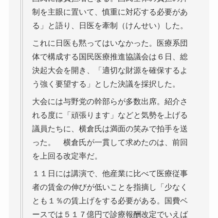
制を主眼に置いて、慎重に対応する必要があ
る」と語り、日医を牽制（けんせい）した。
これに日医も黙ってはいなかった。医療系団
体で構成する国民医療推進協議会は６日、総
決起大会を開き、「適切な財源を確保するよ
う強く要望する」とした決議を採択した。
大会には与野党の幹部らが多数出席。紹介さ
れる度に「頑張ります」などと気勢を上げる
議員たちに、横倉氏は満面の笑みで拍手を送
った。 横倉氏が一貫して求めたのは、前回
を上回る改定率だ。
１１日には講演で、他産業に比べて医療従事
者の賃金の伸びが低いことを指摘し「少なく
とも１％の賃上げをする必要がある。国費ベ
ースでは５１７億円で診療報酬改定でいえば