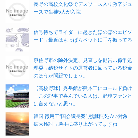
長野の高校文化祭でデスソース入り激辛ジュ
ースで生徒5人が入院
信号待ちでライダーに起きたほのぼのエピソ
ード→最近はもっぱらペットに手を振ってる
泉佐野市の除外決定、見直しを勧告…係争処
理委→納税サイトの運営者に回っている税金
のほうが問題でしょう。
【高校野球】秀岳館が熊本工にコールド負け
→この記事で喜んでいる人は、野球ファンと
は言えないと思う。
韓国 徴用工“国会議長案” 慰謝料支払い対象
拡大検討→勝手に盛り上がってますね