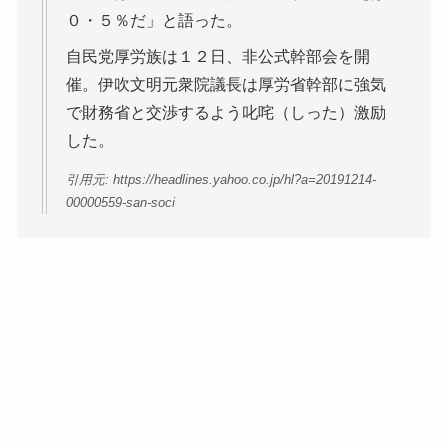
０・５％だ」と語った。
自民党厚労族は１２日、非公式幹部会を開
催。伊吹文明元衆院議長は厚労省幹部に強気
で財務省と交渉するよう叱咤（しった）激励
した。
引用元: https://headlines.yahoo.co.jp/hl?a=20191214-
00000559-san-soci