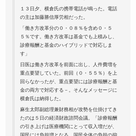
１３日夕、横倉氏の携帯電話が鳴った。電話
の主は加藤勝信厚労相だった。
「働き方改革分の０・０８％を含め０・５
５％です。働き方改革は基金でも上積みし、
診療報酬と基金のハイブリッドで対応しま
す」
日医は働き方改革を前面に出し、人件費増を
重点要望していた。前回（０・５５％）を上
回らなかったが、重点要望には診療報酬と基
金の両方で対応する－。そんなメッセージに
横倉氏は納得した。
麻生太郎副総理兼財務相が攻勢を仕掛けてき
たのは５日の経済財政諮問会議。「診療報酬
の引き上げは医療機関にとって収入増だが、
国民には負担増となる。国民全体の負担の抑