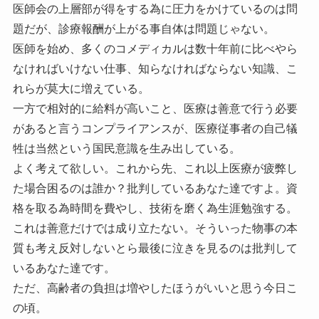
医師会の上層部が得をする為に圧力をかけているのは問
題だが、診療報酬が上がる事自体は問題じゃない。
医師を始め、多くのコメディカルは数十年前に比べやら
なければいけない仕事、知らなければならない知識、こ
れらが莫大に増えている。
一方で相対的に給料が高いこと、医療は善意で行う必要
があると言うコンプライアンスが、医療従事者の自己犠
牲は当然という国民意識を生み出している。
よく考えて欲しい。これから先、これ以上医療が疲弊し
た場合困るのは誰か？批判しているあなた達ですよ。資
格を取る為時間を費やし、技術を磨く為生涯勉強する。
これは善意だけでは成り立たない。そういった物事の本
質も考え反対しないとら最後に泣きを見るのは批判して
いるあなた達です。
ただ、高齢者の負担は増やしたほうがいいと思う今日こ
の頃。