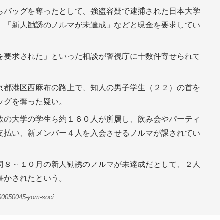
バッグを奪ったとして、強盗容疑で逮捕された日本大学
、「新人勧誘のノルマが未達成」などと現金を要求してい
を要求された」といった相談が警視庁に十数件寄せられて
京都港区西麻布の路上で、知人の男子学生（２２）の首を
ッグを奪った疑い。
数の大学の学生ら約１６０人が所属し、飲み会やパーティ
支払い、新メンバー４人を入会させるノルマが課されてい
同８～１０月の新人勧誘のノルマが未達成だとして、２人
書かされたという。
-00050045-yom-soci