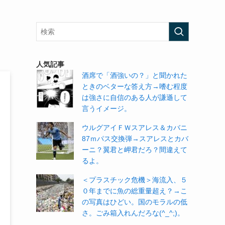
人気記事
酒席で「酒強いの？」と聞かれた
ときのベターな答え方→嗜む程度
は強さに自信のある人が謙遜して
言うイメージ。
ウルグアイＦＷスアレス＆カバニ
87ｍパス交換弾→スアレスとカバ
ーニ？翼君と岬君だろ？間違えて
るよ。
＜プラスチック危機＞海流入、５
０年までに魚の総重量超え？→こ
の写真はひどい。国のモラルの低
さ。ごみ箱入れんだろな(^_^;)。