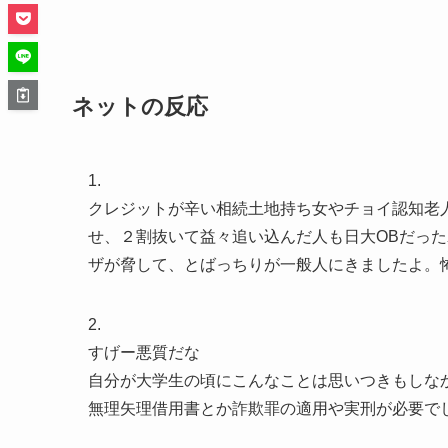
ネットの反応
1.
クレジットが辛い相続土地持ち女やチョイ認知老
せ、２割抜いて益々追い込んだ人も日大OBだっ
ザが脅して、とばっちりが一般人にきましたよ。怖い
2.
すげー悪質だな
自分が大学生の頃にこんなことは思いつきもしな
無理矢理借用書とか詐欺罪の適用や実刑が必要で