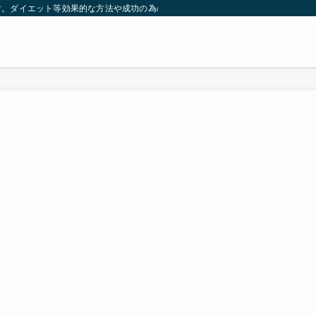
す。ダイエット等効果的な方法や成功の為の秘訣等。太ったり悩んでいる方々が簡