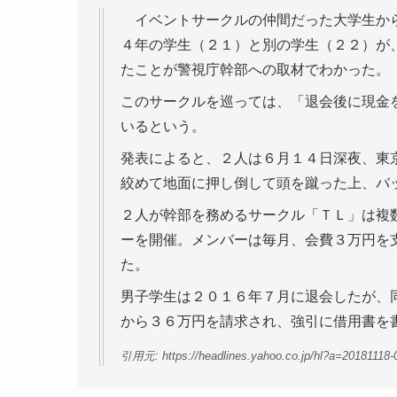
イベントサークルの仲間だった大学生から
４年の学生（２１）と別の学生（２２）が
たことが警視庁幹部への取材でわかった。
このサークルを巡っては、「退会後に現金
いるという。
発表によると、２人は６月１４日深夜、東
絞めて地面に押し倒して頭を蹴った上、バ
２人が幹部を務めるサークル「ＴＬ」は複
ーを開催。メンバーは毎月、会費３万円を
た。
男子学生は２０１６年７月に退会したが、
から３６万円を請求され、強引に借用書を
引用元: https://headlines.yahoo.co.jp/hl?a=20181118