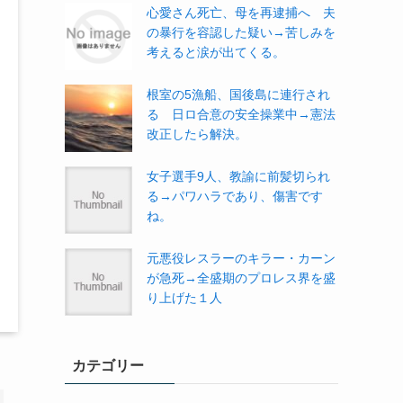
心愛さん死亡、母を再逮捕へ 夫
の暴行を容認した疑い→苦しみを
考えると涙が出てくる。
根室の5漁船、国後島に連行され
る 日ロ合意の安全操業中→憲法
改正したら解決。
女子選手9人、教諭に前髪切られ
る→パワハラであり、傷害です
ね。
元悪役レスラーのキラー・カーン
が急死→全盛期のプロレス界を盛
り上げた１人
カテゴリー