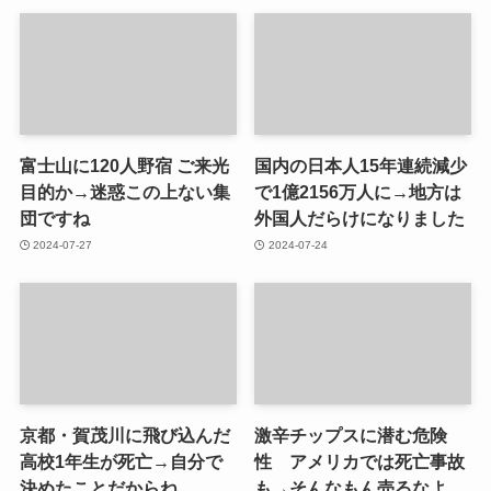
富士山に120人野宿 ご来光
国内の日本人15年連続減少
目的か→迷惑この上ない集
で1億2156万人に→地方は
団ですね
外国人だらけになりました
2024-07-27
2024-07-24
京都・賀茂川に飛び込んだ
激辛チップスに潜む危険
高校1年生が死亡→自分で
性 アメリカでは死亡事故
決めたことだからね。
も→そんなもん売るなよ。