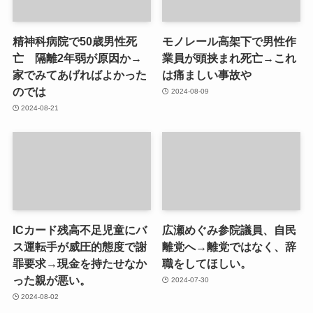
精神科病院で50歳男性死
モノレール高架下で男性作
亡 隔離2年弱が原因か→
業員が頭挟まれ死亡→これ
家でみてあげればよかった
は痛ましい事故や
のでは
2024-08-09
2024-08-21
ICカード残高不足児童にバ
広瀬めぐみ参院議員、自民
ス運転手が威圧的態度で謝
離党へ→離党ではなく、辞
罪要求→現金を持たせなか
職をしてほしい。
った親が悪い。
2024-07-30
2024-08-02