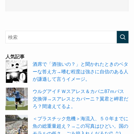
人気記事
酒席で「酒強いの？」と聞かれたときのベタ
ーな答え方→嗜む程度は強さに自信のある人
が謙遜して言うイメージ。
ウルグアイＦＷスアレス＆カバニ87ｍパス
交換弾→スアレスとカバーニ？翼君と岬君だ
ろ？間違えてるよ。
＜プラスチック危機＞海流入、５０年までに
魚の総重量超え？→この写真はひどい。国の
モラルの低さ。ごみ箱入れんだろな(^_^;)。