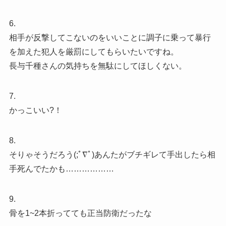
6.
相手が反撃してこないのをいいことに調子に乗って暴行
を加えた犯人を厳罰にしてもらいたいですね。
長与千種さんの気持ちを無駄にしてほしくない。
7.
かっこいい?！
8.
そりゃそうだろう(;ﾟ∇ﾟ)あんたがブチギレて手出したら相
手死んでたかも………………
9.
骨を1~2本折ってても正当防衛だったな