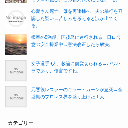
心愛さん死亡、母を再逮捕へ 夫の暴行を容
認した疑い→苦しみを考えると涙が出てく
る。
根室の5漁船、国後島に連行される 日ロ合
意の安全操業中→憲法改正したら解決。
女子選手9人、教諭に前髪切られる→パワハ
ラであり、傷害ですね。
元悪役レスラーのキラー・カーンが急死→全
盛期のプロレス界を盛り上げた１人
カテゴリー