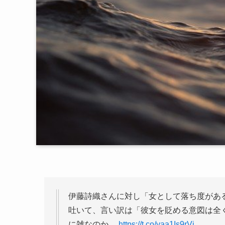
伊藤詩織さんに対し「女として落ち度があ
吐いて、言い訳は「彼女を貶める意図は全
に雑なのか。
https://t.co/yaa1Is9rVi