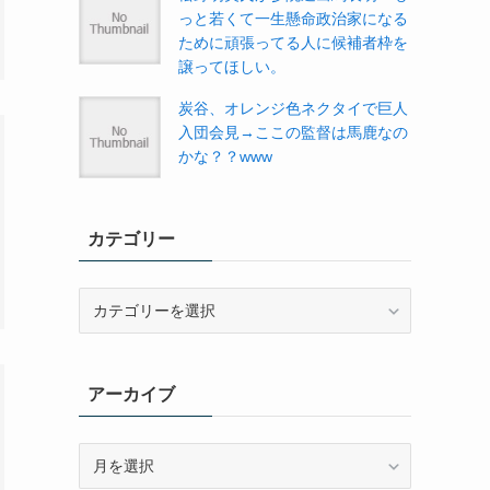
っと若くて一生懸命政治家になる
ために頑張ってる人に候補者枠を
譲ってほしい。
炭谷、オレンジ色ネクタイで巨人
入団会見→ここの監督は馬鹿なの
かな？？www
カテゴリー
カ
テ
ゴ
リ
アーカイブ
ー
ア
ー