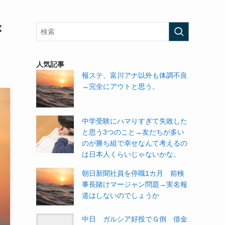
が
人気記事
報ステ、富川アナ以外も体調不良
→完全にアウトと思う。
中学受験にハマりすぎて失敗した
と思う3つのこと→友だちが多い
のが勝ち組で幸せなんて考えるの
は日本人くらいじゃないかな。
朝日新聞社員を停職1カ月 前検
事長賭けマージャン問題→実名報
道はしないのでしょうか
中日 ガルシア好投でＧ倒 借金