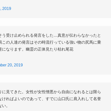
, 2019
そう受け止められる発言をした…真意が伝わらなかったと
局この人達の発言はその時流行っている強い物の尻馬に乗
逆になります。幽霊の正体見たり枯れ尾花
ber 20, 2019
りに見てきた。女性が女性憎悪から自由になれるとは限ら
なければよいのであって、すでに山口氏に肩入れして名誉
ない。