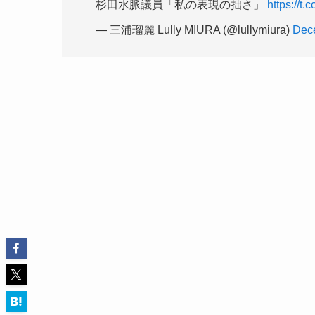
杉田水脈議員「私の表現の拙さ」
https://
— 三浦瑠麗 Lully MIURA (@lullymiura)
Dec