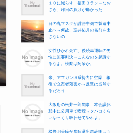
１０に減らす 福田３ラン→なお
さら、昨日の負けが痛かった…
日の丸マスクが誹謗中傷で製造中
止へ→何故、室井佑月の名前を出
さないの
女性ひかれ死亡、後続車運転の男
性に無罪判決→こんなのを起訴す
るなよ。検察は阿呆か。
米、アフガンIS系勢力に空爆 報
復で立案者殺害か→反撃は当然す
るだろう
大阪府の松井一郎知事 本会議休
憩中に公用車で喫煙→タバコくら
いゆっくり吸わせてやれよ。
松野明美氏が参院選出馬表明→も