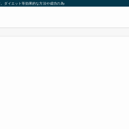
す。ダイエット等効果的な方法や成功の為の秘訣等。太ったり悩んでいる方々が簡