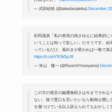
— 武田砂鉄 (@takedasatetsu)
December 20
杉田議員「私の表現の拙さゆえに結果的に
いうことは知って欲しい」だそうです。結
っているだけ、風向きが変われば一晩で真
https://t.co/rV5Ok5jzJ8
— 米山 隆一 (@RyuichiYoneyama)
Decem
この方の発言の融通無碍さは今までそれな
ない。陰で悪口を言いたいなら動画公開し
を傷つけている以上訴えられてもおかしく