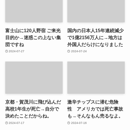
富士山に120人野宿 ご来光
国内の日本人15年連続減少
目的か→迷惑この上ない集
で1億2156万人に→地方は
団ですね
外国人だらけになりました
2024-07-27
2024-07-24
京都・賀茂川に飛び込んだ
激辛チップスに潜む危険
高校1年生が死亡→自分で
性 アメリカでは死亡事故
決めたことだからね。
も→そんなもん売るなよ。
2024-07-17
2024-07-16