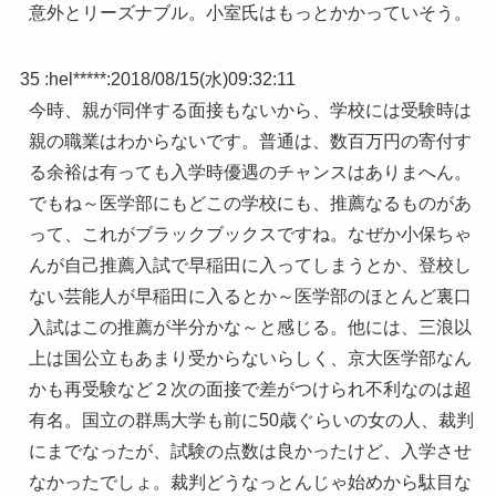
意外とリーズナブル。小室氏はもっとかかっていそう。
35 :
hel*****
:
2018/08/15(水)09:32:11
今時、親が同伴する面接もないから、学校には受験時は
親の職業はわからないです。普通は、数百万円の寄付す
る余裕は有っても入学時優遇のチャンスはありまへん。
でもね～医学部にもどこの学校にも、推薦なるものがあ
って、これがブラックブックスですね。なぜか小保ちゃ
んが自己推薦入試で早稲田に入ってしまうとか、登校し
ない芸能人が早稲田に入るとか～医学部のほとんど裏口
入試はこの推薦が半分かな～と感じる。他には、三浪以
上は国公立もあまり受からないらしく、京大医学部なん
かも再受験など２次の面接で差がつけられ不利なのは超
有名。国立の群馬大学も前に50歳ぐらいの女の人、裁判
にまでなったが、試験の点数は良かったけど、入学させ
なかったでしょ。裁判どうなっとんじゃ始めから駄目な