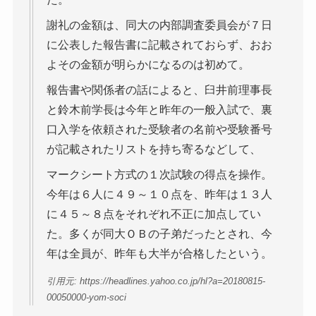
謝礼の金額は、同大の内部調査委員会が７日
に公表した報告書に記載されておらず、おお
よその金額が明らかになるのは初めて。
報告書や関係者の話によると、臼井前理事長
と鈴木前学長は今年と昨年の一般入試で、裏
口入学を依頼された受験者の名前や受験番号
が記載されたリストを持ち寄るなどして、
マークシート方式の１次試験の得点を操作。
今年は６人に４９～１０点を、昨年は１３人
に４５～８点をそれぞれ不正に加点してい
た。多くが同大ＯＢの子弟だったとされ、今
年は全員が、昨年も大半が合格したという。
引用元: https://headlines.yahoo.co.jp/hl?a=20180815-
00050000-yom-soci