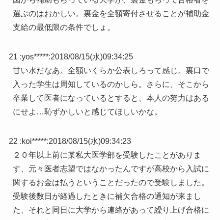
選ぶのはおかしい。裏金を全額寄付させることが補助金
支給の最低限の条件でしょ。
21 :
yos*****
:
2018/08/15(水)09:34:25
甘い水だなあ。全額いくらか公表しろって感じ。裏口で
入った学生は周知しているのかしら。さらに、そこから
卒業して医者になっているとすると、本人の努力はある
にせよ…恥ずかしいと感じてほしいかな。
22 :
koi*****
:
2018/08/15(水)09:34:23
２０年以上前に某私大医学部を受験したことがありま
す、元々医者志望ではなかったんですが高校から入試に
関するお金は払うということだったので受験しました。
受験後数日が経過したときに補欠合格の通知が来まし
た、それと同日に大学から連絡があって繰り上げ合格に