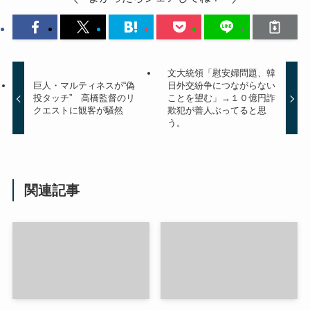
文大統領「慰安婦問題、韓
巨人・マルティネスが“偽
日外交紛争につながらない
投タッチ” 高橋監督のリ
ことを望む」→１０億円詐
クエストに観客が騒然
欺犯が善人ぶってると思
う。
関連記事