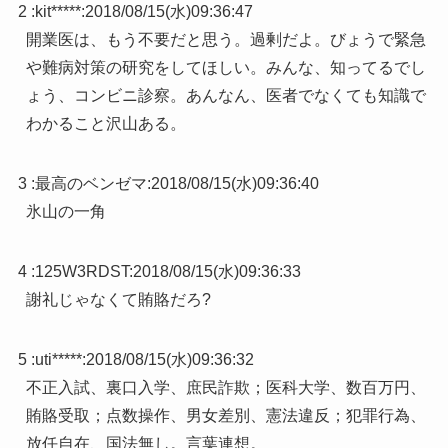
2 :
kit*****
:
2018/08/15(水)09:36:47
開業医は、もう不要だと思う。過剰だよ。びょうで緊急
や難病対策の研究をしてほしい。みんな、知ってるでし
ょう、コンビニ診察。あんなん、医者でなくても知識で
わかること沢山ある。
3 :
最高のベンゼマ
:
2018/08/15(水)09:36:40
氷山の一角
4 :
125W3RDST
:
2018/08/15(水)09:36:33
謝礼じゃなくて賄賂だろ?
5 :
uti*****
:
2018/08/15(水)09:36:32
不正入試、裏口入学、庶民詐欺；医科大学、数百万円、
賄賂受取；点数操作、男女差別、憲法違反；犯罪行為、
放任自在、国法無し。言葉連想。