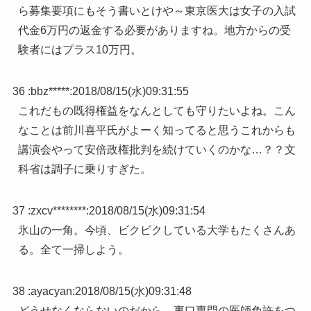
ら募集要項にもそう書いとけや～東京医大は女子の入試
代金6万円の返金する必要がありますね。地方からの受
験者にはプラス10万円。
36 :
bbz*****
:
2018/08/15(水)09:31:55
これだもの既得権益をなんとしても守りたいよね。こん
なことは前川喜平氏がよーく知ってると思うこれからも
講演会やって安倍政権批判を続けていくのかな…？？文
科省は調子に乗りすぎた。
37 :
zxcv********
:
2018/08/15(水)09:31:54
氷山の一角。今頃、ビクビクしている大学もたくさんあ
る。全て一掃しよう。
38 :
ayacyan
:
2018/08/15(水)09:31:48
どうせなくならないのだから、裏口専門の医師免許をつ