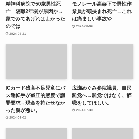
精神科病院で50歳男性死
モノレール高架下で男性作
亡 隔離2年弱が原因か→
業員が頭挟まれ死亡→これ
家でみてあげればよかった
は痛ましい事故や
のでは
2024-08-09
2024-08-21
ICカード残高不足児童にバ
広瀬めぐみ参院議員、自民
ス運転手が威圧的態度で謝
離党へ→離党ではなく、辞
罪要求→現金を持たせなか
職をしてほしい。
った親が悪い。
2024-07-30
2024-08-02