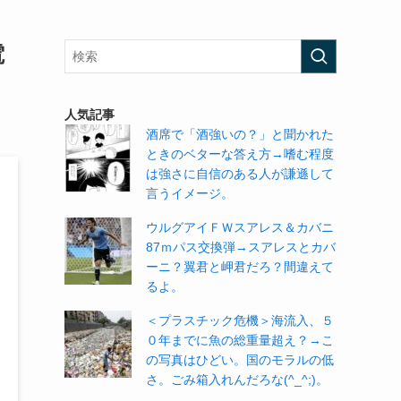
電
人気記事
酒席で「酒強いの？」と聞かれた
ときのベターな答え方→嗜む程度
は強さに自信のある人が謙遜して
言うイメージ。
ウルグアイＦＷスアレス＆カバニ
87ｍパス交換弾→スアレスとカバ
ーニ？翼君と岬君だろ？間違えて
るよ。
＜プラスチック危機＞海流入、５
０年までに魚の総重量超え？→こ
の写真はひどい。国のモラルの低
さ。ごみ箱入れんだろな(^_^;)。