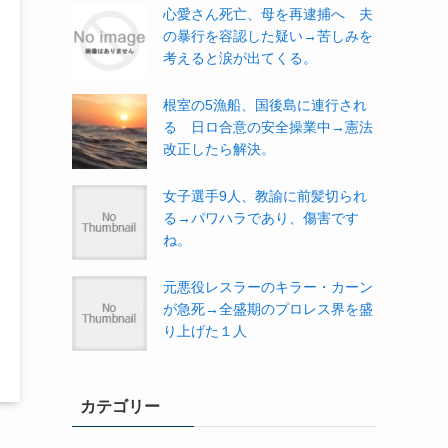
心愛さん死亡、母を再逮捕へ 夫
の暴行を容認した疑い→苦しみを
考えると涙が出てくる。
根室の5漁船、国後島に連行され
る 日ロ合意の安全操業中→憲法
改正したら解決。
女子選手9人、教諭に前髪切られ
る→パワハラであり、傷害です
ね。
元悪役レスラーのキラー・カーン
が急死→全盛期のプロレス界を盛
り上げた１人
カテゴリー