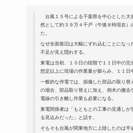
台風１５号による千葉県を中心とした大規
然として約３９万４千戸（午後８時現在）
た。
なぜ全面復旧は大幅にずれ込むことになっ
不足が見え隠れする。
東電は当初、１０日の段階で１１日中の完
想定以上に現場の作業量が膨らみ、１１日
一般的な停電では、損傷した部品の取り替
の場合、部品取り替えに加え、倒木の撤去
電線の引き離し作業も必要になる。
東電関係者は「もともとの工事の見通しが
る見込みだった」と話す。
そもそも台風が関東地方に上陸したのは平