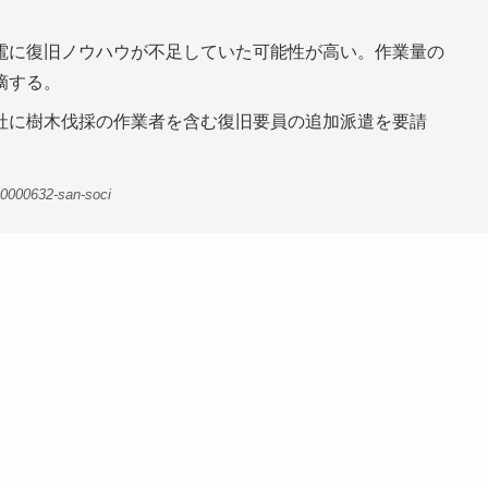
電に復旧ノウハウが不足していた可能性が高い。作業量の
摘する。
社に樹木伐採の作業者を含む復旧要員の追加派遣を要請
00000632-san-soci