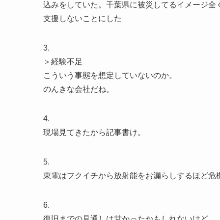
込みをしていた。千葉県に被災してるイメージ全
支援しないことにした
3.
＞経験不足
こういう事態を想定していないのか。
のんきな会社だね。
4.
現場見てきたから記事書け。
5.
東電はフクイチから放射能をお漏らしするほど危
6.
復旧までの見通しは甘かったかもしれないけど、