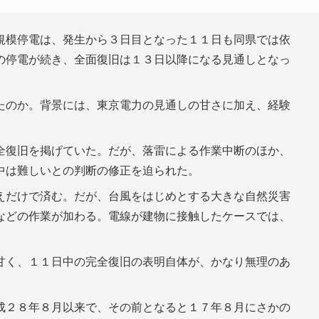
模停電は、発生から３日目となった１１日も同県では依
の停電が続き、全面復旧は１３日以降になる見通しとなっ
たのか。背景には、東京電力の見通しの甘さに加え、経験
全復旧を掲げていた。だが、落雷による作業中断のほか、
中は難しいとの判断の修正を迫られた。
えだけで済む。だが、台風をはじめとする大きな自然災害
などの作業が加わる。電線が建物に接触したケースでは、
甘く、１１日中の完全復旧の表明自体が、かなり無理のあ
成２８年８月以来で、その前となると１７年８月にさかの