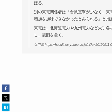
ぼる。
別の東電関係者は「台風直撃が少なく、東
増加を加味できなかったとみられる」と指
東電は、北海道電力や九州電力など大手各
し、復旧を急ぐ。
引用元:https://headlines.yahoo.co.jp/hl?a=20190911-