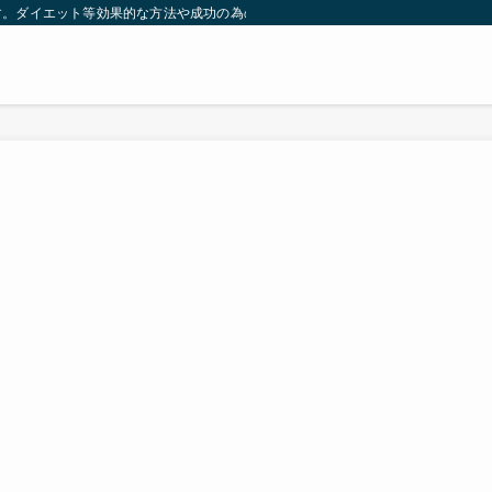
す。ダイエット等効果的な方法や成功の為の秘訣等。太ったり悩んでいる方々が簡