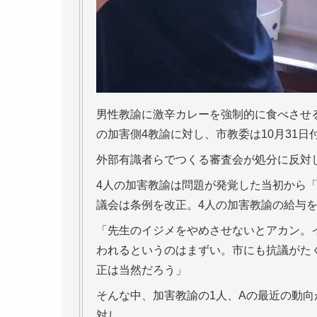
男性教諭に激辛カレーを強制的に食べさせ
の加害側4教諭に対し、市教委は10月31
外部有識者らでつくる審査会が処分に反対
4人の加害教諭は問題が発覚した当初から「
議会は条例を改正。4人の加害教諭の給与
「先生のイジメをやめさせないとアカン。
われるというのはまずい。市にも抗議がた
正は当然だろう」
そんな中、加害教諭の1人、Aの最近の動
対し、