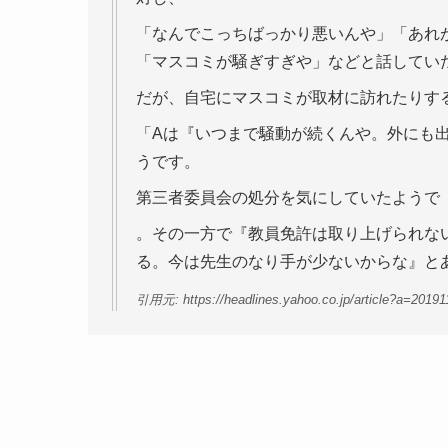
「なんでこっちばっかり悪いんや」「あれ
「マスコミが騒ぎすぎや」などと話してい
だが、自宅にマスコミが取材に訪れたりす
「Aは『いつまで騒動が続くんや。外にも
うです。
第三者委員会の処分を気にしていたようで
。その一方で『教員免許は取り上げられな
る。今は先生のなり手が少ないからな』と
引用元: https://headlines.yahoo.co.jp/article?a=20191