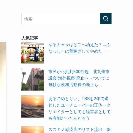
人気記事
ゆるキャラはどこへ消えた？→ふ
なっしーは荒稼ぎしてやめた・・
市民から批判500件超 北九州市
議会“海外視察”廃止へ→ついでに
無駄な政務活動費の廃止も…
あるごめとりい、TBSを2年で退
社したユーチューバーの正体→ク
リエイターとしても経営者として
も有能だったんだろう
ススキノ感染店のリスト流出 保