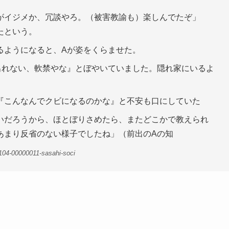
がイジメか、冗談やろ。（被害教諭も）楽しんでたぞ」
たという。
るようになると、Aが姿をくらませた。
出れない、軟禁やな』とぼやいていました。隠れ家にいるよ
『こんなんでクビになるのかな』と不安も口にしていた
いだろうから、ほとぼりさめたら、またどこかで教えられ
あまり反省のない様子でしたね」（前出のAの知
104-00000011-sasahi-soci