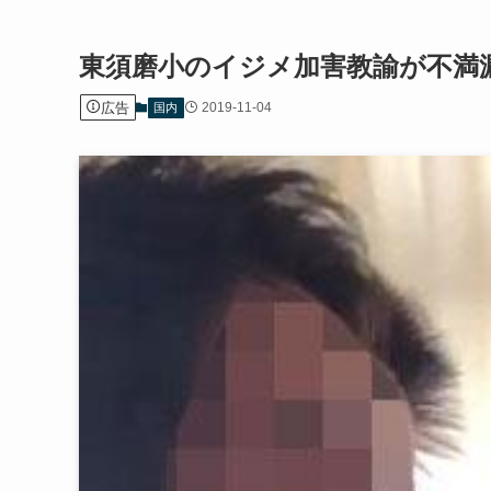
東須磨小のイジメ加害教諭が不満
広告
2019-11-04
国内