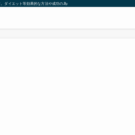
す。ダイエット等効果的な方法や成功の為の秘訣等。太ったり悩んでいる方々が簡