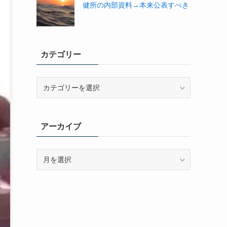
健所の内部資料→本来公表すべき
カテゴリー
カ
テ
ゴ
リ
アーカイブ
ー
ア
ー
カ
イ
ブ