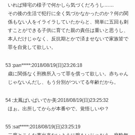
いれば帰宅の様子で何かしら気づくだろうし……
その後の生活で犯行に全く気づかなかったのか？何の関
係もない人をイライラしていたからと、簡単に五回も刺
すことができる子供に育てた親の責任は重いと思うし、
本人だけじゃなく、反抗期とかで済ませないで家族皆で
罪を自覚して欲しい。
53 :
pan*****
:
2018/08/19(日)23:26:18
歳に関係なく刑務所入って罪を償って欲しい。赤ちゃん
じゃないんだし、もう分別がついてる年齢だから。
54 :
太鳳ぱいぱいでか美
:
2018/08/19(日)23:25:32
ほぉ。出所してからが本番やで。覚悟しいや？
55 :
sat*****
:
2018/08/19(日)23:25:19