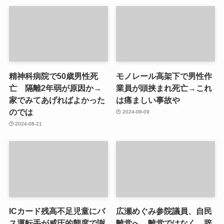
精神科病院で50歳男性死
モノレール高架下で男性作
亡 隔離2年弱が原因か→
業員が頭挟まれ死亡→これ
家でみてあげればよかった
は痛ましい事故や
のでは
2024-08-09
2024-08-21
ICカード残高不足児童にバ
広瀬めぐみ参院議員、自民
ス運転手が威圧的態度で謝
離党へ→離党ではなく、辞