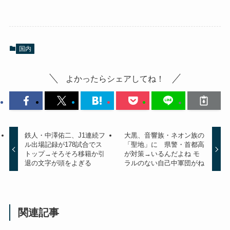
国内
よかったらシェアしてね！
鉄人・中澤佑二、J1連続フ
大黒、音響族・ネオン族の
ル出場記録が178試合でス
「聖地」に 県警・首都高
トップ→そろそろ移籍か引
が対策→いるんだよね モ
退の文字が頭をよぎる
ラルのない自己中軍団がね
関連記事