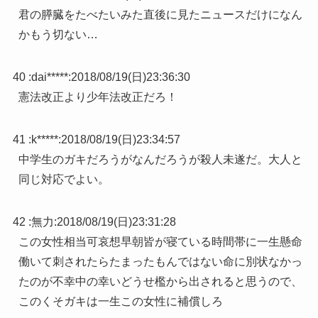
君の膵臓をたべたいみた直後に見たニュースだけになん
かもう切ない…
40 :
dai*****
:
2018/08/19(日)23:36:30
憲法改正より少年法改正だろ！
41 :
k*****
:
2018/08/19(日)23:34:57
中学生のガキだろうがなんだろうが殺人未遂だ。大人と
同じ対応でよい。
42 :
無力
:
2018/08/19(日)23:31:28
この女性相当可哀想早朝皆が寝ている時間帯に一生懸命
働いて刺されたらたまったもんではない命に別状なかっ
たのが不幸中の幸いどうせ檻から出されると思うので、
このくそガキは一生この女性に補償しろ