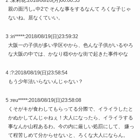
2 :
茉莉花
:
2018/08/20(月)00:00:53
親の面汚し｡中2で そんな事をするなんて ろくな子じゃ
ないね。居なくていい。
3 :
iri*****
:
2018/08/19(日)23:59:32
大阪一の子供が多い学区やから、色んな子供がいるやろ
な大阪の中では、かなり穏やかな街で起きた事件やな
4 :
?
:
2018/08/19(日)23:58:54
もう少年法いらないんじゃない？
5 :
reu*****
:
2018/08/19(日)23:58:08
くそがキが食わしてもらってる分際で、イライラしたと
かぬかしてんじゃねぇ！大人になったら、イライラする
事なんか山程あるわ。今の内に厳しい処罰にして、 嫌っ
て程苦しめて分からせないと、ろくな大人にならん。