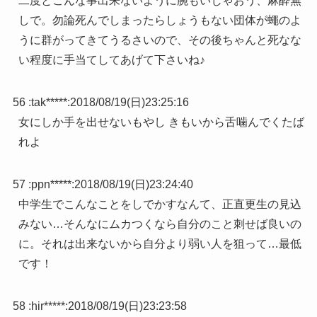
二度とこんな事出来ないように腕もいじゃおう、麻酔無
しで。勿論死んでしまったらしょうもない団体が蠅のよ
うに群がってきてうるさいので、その後ちゃんと死なな
い程度に手当てしてあげて下さいね♪
56 :
tak*****
:
2018/08/19(日)23:25:16
女にしか手を出せないもやし きもいから舌噛んでくたば
れよ
57 :
ppn*****
:
2018/08/19(日)23:24:40
中学生でこんなことをしでかすなんて、正直更生の見込
みない…そんなにムカつくなら自分のこと刺せば良いの
に。それは出来ないから自分より弱い人を狙って…最低
です！
58 :
hir*****
:
2018/08/19(日)23:23:58