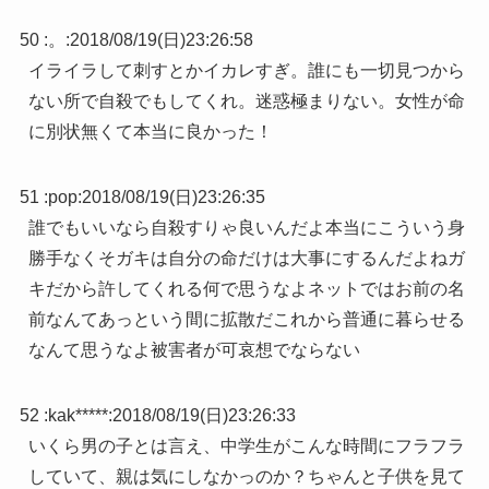
50 :
。
:
2018/08/19(日)23:26:58
イライラして刺すとかイカレすぎ。誰にも一切見つから
ない所で自殺でもしてくれ。迷惑極まりない。女性が命
に別状無くて本当に良かった！
51 :
pop
:
2018/08/19(日)23:26:35
誰でもいいなら自殺すりゃ良いんだよ本当にこういう身
勝手なくそガキは自分の命だけは大事にするんだよねガ
キだから許してくれる何で思うなよネットではお前の名
前なんてあっという間に拡散だこれから普通に暮らせる
なんて思うなよ被害者が可哀想でならない
52 :
kak*****
:
2018/08/19(日)23:26:33
いくら男の子とは言え、中学生がこんな時間にフラフラ
していて、親は気にしなかっのか？ちゃんと子供を見て