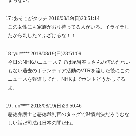
まらない。
17 :
あそこがタッチ
:
2018/08/19(日)23:51:14
この女性にも家族がおり待ってる人がいる。イライラし
たから刺した？ふざけるな！！
18 :
yur*****
:
2018/08/19(日)23:51:09
今日のNHKのニュース７では尾畠春夫さんの何のたわい
もない過去のボランティア活動のVTRを流した後にこの
ニュースを報道してた。NHKまでホントどうかしてる
よ。
19 :
run*****
:
2018/08/19(日)23:50:46
悪徳弁護士と悪徳裁判官のタッグで温情判決だろうむな
しい話だ司法は日本の闇だね。