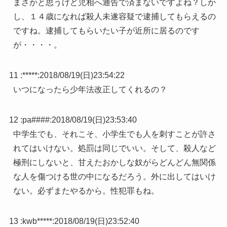
まさかと思うけど児相へ通告で済まないですよね？しか
し、１４歳になれば殺人未遂容疑で逮捕してもらえるの
ですね。逮捕してもらいたい子が近所に居るのです
が・・・・。
11 :
*****
:
2018/08/19(日)23:54:22
いつになったら少年法改正してくれるの？
12 :
pa####
:
2018/08/19(日)23:53:40
中学生でも、それこそ、小学生でも人を刺すことが許さ
れてはいけない。処罰は同じでいい。そして、殺人など
極刑にしないと、甘えたおかしな奴がらどんどん無関係
な人を傷つける世の中になるだろう。外に出してはいけ
ない。必ずまたやるから。性犯罪もね。
13 :
kwb*****
:
2018/08/19(日)23:52:40