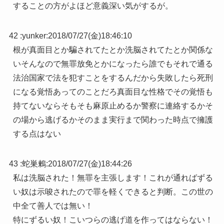
することの方がよほど意義深い気がするが。
42 :
yunker
:
2018/07/27(金)18:46:10
根が真面目とか騙されてたとか洗脳されてたとか関係な
いそんなので無罪放免とかになったら誰でもそれで通る
法治国家で法を犯すことをするんだから失敗したら死刑
になる覚悟あってのことだろ真面目な性格でその覚悟も
持てないならそもそも麻原止めるか警察に連絡するかそ
の場から逃げるかそのまま実行まで関わった時点で擁護
する点はない
43 :
蛇巣鶫
:
2018/07/27(金)18:44:26
私は洗脳された！無罪を主張します！これが通ればずる
い奴は示唆されたので罪を軽くできると判断。この世の
中全て善人では無い！
特にずるい奴！こいつらの逃げ道を作ってはならない！