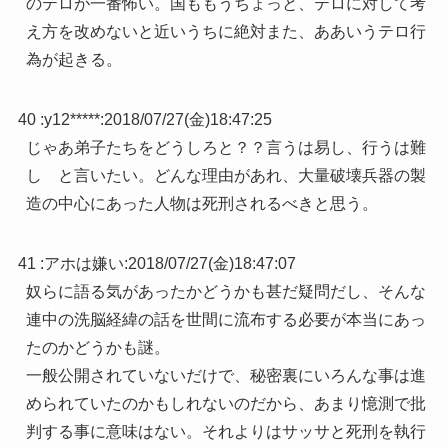
のテロが一番怖い。国ももうちょっと、テロに対して考
え方を改めないと近いうちに絶対また、ああいうテロ行
為が起きる。
40 :
y12*****
:
2018/07/27(金)18:47:25
じゃあ弟子たちをどうしろと？？言うは易し、行うは難
し と言いたい。どんな理由があれ、大量破壊兵器の製
造の中心にあった人物は死刑されるべきと思う。
41 :
アホは嫌い
:
2018/07/27(金)18:47:07
奴らに語る気があったかどうかも甚だ疑問だし、そんな
連中の洗脳経緯の話を世間に流布する必要が本当にあっ
たのかどうかも謎。
一般公開されていないだけで、秘密裏にいろんな事は進
められていたのかもしれないのだから、あまり憶測で批
判する事に意味はない。それよりはサッサと死刑を執行