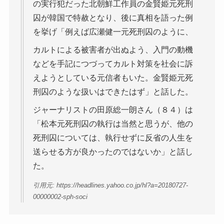
の実行犯だった北朝鮮工作員の金賢姫元死刑
囚が韓国で特赦となり、後に真相を語った例
を挙げ「例えば広瀬健一元死刑囚のように、
カルトによる被害者が出ぬよう、入門の動機
などを手記につづってカルト対策を社会に訴
えようとしている元信者もいた。金賢姫元死
刑囚のような扱いはできたはず」と話した。
ジャーナリストの田原総一朗さん（８４）は
「松本元死刑囚の執行は当然と思うが、他の
死刑囚については、執行せずに反省の人生を
送らせる方が良かったのではないか」と話し
た。
引用元: https://headlines.yahoo.co.jp/hl?a=20180727-
00000002-sph-soci