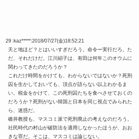
29 :
kaz*****
:
2018/07/27(金)18:52:21
天と地ほど？とはいいすぎだろう。命令ー実行だろ。た
だ、それだけだ。江川紹子は、有田は何年このオウムに
関わってきたのだろうか？
これだけ時間をかけても、わからないではないか？死刑
囚を生かしておいても、頂点が語らない以上わかるま
い。税金をかけて、この死刑囚たちを食べさせておくの
だろうか？死刑がない韓国と日本を同じ視点でみられた
ら、迷惑だ。
碓井教授も、マスコミ派で死刑廃止の考えなのだろう。
社民時代の村山が破防法を適用しなかったほうが、おお
きな罪だ。そこは、マスコミは論じない。