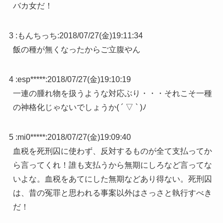
バカ女だ！
3 :
もんちっち
:
2018/07/27(金)19:11:34
飯の種が無くなったからご立腹やん
4 :
esp*****
:
2018/07/27(金)19:10:19
一連の腫れ物を扱うような対応ぶり・・・それこそ一種
の神格化じゃないでしょうか( ´ ▽ ` )ﾉ
5 :
mi0*****
:
2018/07/27(金)19:09:40
血税を死刑囚に使わず、反対するものが全て支払ってか
ら言ってくれ！誰も支払うから無期にしろなど言ってな
いよな。血税をあてにした無期などあり得ない。死刑囚
は、昔の冤罪と思われる事案以外はさっさと執行すべき
だ！