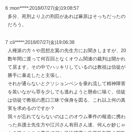
6 :
mon*****
:
2018/07/27(金)19:08:57
多分、死刑より上の刑罰があれば麻原はそっちだったの
だろう。
7 :
cli*****
:
2018/07/27(金)19:06:38
人権派の方々や思想左翼の先生方にお聞きしますが、20
数年間に渡って何百回となくオウム関連の裁判は開かれ
て居ます。その中でハッキリしているのは教祖は信徒が
勝手に暴走したと主張し、
それが通らないとクソションベンを垂れ流して精神障害
を装いながら罪を少しでも逃れようと懸命に喘ぐ。信徒
は信徒で教祖の悪口三昧で保身を図る、これ以上何の真
実を求めるのですか？
我々が忘れてならないのはこのオウム事件の報道に携わ
った弁護士先生方や江川さん有田さん達、何んか妙じゃ