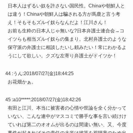
日本人はずるい奴を許さない国民性。Chinaや朝鮮人と
は違う！Chinaや朝鮮人は騙される方が馬鹿と言う考
え！そもそもズルイ奴らなんだよ！江川さん！
お前も生粋の日本人じゃ無いな?日本弁護士連合会→コ
イツらも相当ズルイ奴らの集まり。北村弁護士のような
保守派の弁護士に相談したいし頼みたい！常にわかるよ
うにして欲しい。クズな左寄り弁護士がドイツか！
44 :
うん
:
2018/07/27(金)18:44:25
お花畑かぁ。
45 :
a10*****
:
2018/07/27(金)18:42:26
有田と江川、本当に被害者の心情や世論を全く分かって
いない、こんな連中がマスコミで勝手な事を言い続けけ
ていれば第二のオオムが出るのは間違い無い、又、今度
事件が起きればその責任の大半は彼等を視聴率のため出