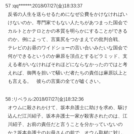
57 :
qq*******
:
2018/07/27(金)18:33:37
反省の人生を送らせるためになぜ公費をかけなければい
けないのか。専門家でもない人たちがあつまった国会で
カルトとかテロとかの本質を明らかにすることができる
のか。例によって、言葉尻をつかまえての批判合戦、
テレビのお昼のワイドショーの言い合いみたいな国会で
何ができるというのか麻原を頂点とするピラミッド、支
える者がいなければそれほどにならなかったのではと考
えれば、御輿を担いで騒いだ者たちの責任は麻原以上と
も言える。 彼らの言葉の全てが嘘くさい。
58 :
リベラル
:
2018/07/27(金)18:32:36
オウムに殺されかけて、坂本弁護士に助けを求め、駆け
込んだ江川紹子。坂本弁護士一家が殺害されたのは、江
川紹子、お前の責任だと言うことを分かっていないの
か？坂本弁護士のお母さんの前で、オウム取材に対し、