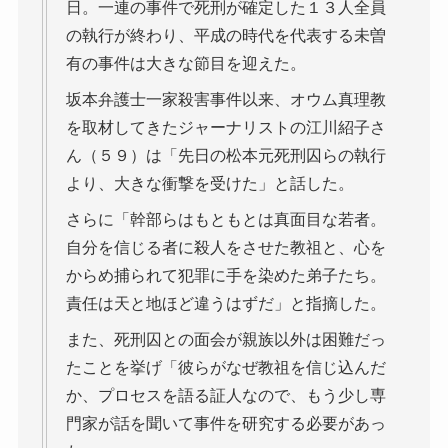
日。一連の事件で死刑が確定した１３人全員
の執行が終わり、平成の時代を代表する未曽
有の事件は大きな節目を迎えた。
坂本弁護士一家殺害事件以来、オウム真理教
を取材してきたジャーナリストの江川紹子さ
ん（５９）は「先日の松本元死刑囚らの執行
より、大きな衝撃を受けた」と話した。
さらに「幹部らはもともとは真面目な若者。
自分を信じる者に殺人をさせた教祖と、心を
からめ捕られて犯罪に手を染めた弟子たち。
責任は天と地ほど違うはずだ」と指摘した。
また、死刑囚との面会が親族以外は困難だっ
たことを挙げ「彼らがなぜ教祖を信じ込んだ
か、プロセスを語る証人なので、もう少し専
門家が話を聞いて事件を研究する必要があっ