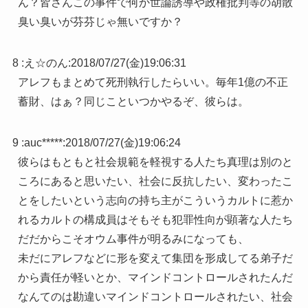
ん？皆さんこの事件で何か世論誘導や政権批判等の胡散
臭い臭いが芬芬じゃ無いですか？
8 :
え☆のん
:
2018/07/27(金)19:06:31
アレフもまとめて死刑執行したらいい。毎年1億の不正
蓄財、はぁ？同じこといつかやるぞ、彼らは。
9 :
auc*****
:
2018/07/27(金)19:06:24
彼らはもともと社会規範を軽視する人たち真理は別のと
ころにあると思いたい、社会に反抗したい、変わったこ
とをしたいという志向の持ち主がこういうカルトに惹か
れるカルトの構成員はそもそも犯罪性向が顕著な人たち
だだからこそオウム事件が明るみになっても、
未だにアレフなどに形を変えて集団を形成してる弟子だ
から責任が軽いとか、マインドコントロールされたんだ
なんてのは勘違いマインドコントロールされたい、社会