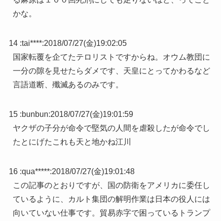
かな。
14 :
tai****
:
2018/07/27(金)19:02:05
国家転覆を企てたテロリストですからね。オウム教団に
一分の隙を見せたらダメです、天皇にとってかわるなど
言語道断、殲滅あるのみです。
15 :
bunbun
:
2018/07/27(金)19:01:59
ヤクザの子分が命令で堅気の人間を虐殺したが命令でし
たとにげたこれも天と地かね江川
16 :
qua*****
:
2018/07/27(金)19:01:48
この記事のとおりですが、国の防衛をアメリカに委任し
ているように、カルト集団の解明作業は日本の役人には
向いていない仕事です。貿易赤字で困っているトランプ