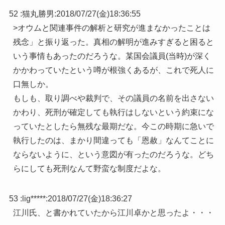
52 :
猫丸勝男
:
2018/07/27(金)18:36:55
>オウムと関連事件の解析と研究が進まなかったことは
残念」と振り返った。真相の解明が進みすぎると困ると
いう事情もあったのだろうな。某国会議員(当時)が深く
かかわっていたという噂が根強くあるが、これで死人に
口無しか。
もしも、取り調べや裁判で、その議員の名前を出さない
かわり、死刑が確定しても執行はしないという約束にな
っていたとしたら無残な最期だな。今この時期に急いで
執行したのは、まかり間違っても「恩赦」なんてことに
ならないように、という意図が有ったのだろうな。どち
らにしても死刑なんて野蛮な制度だよな。
53 :
lig*****
:
2018/07/27(金)18:36:27
江川氏、と書かれていたから江川卓かと思ったよ・・・