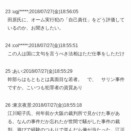
23 :
ugj*****
:
2018/07/27(金)18:56:05
田原氏に、オーム実行犯の「自己責任」をどう評価して
いるのか、お聞きしたい。
24 :
col*****
:
2018/07/27(金)18:55:51
この人は国に文句を言うべき法相はただ仕事をしただけ
25 :
あい
:
2018/07/27(金)18:55:29
幹部らはもともとは真面目な若者。 で、 サリン事件
ですか。こいつも犯罪者の資質あり
26 :
東京夜景
:
2018/07/27(金)18:55:18
江川昭子氏、何年前か大阪の裁判所で見かけた事があ
る。なんの事件だか忘れたが世間で騒がした事件の裁
判。遊びで経験のつもりで並んだら俺が当たった。江川