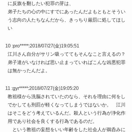
に反旗を翻したい犯罪の芽は、
弟子たちの心の中にすでにあったんだよもともとそうい
う志向の人たちなんだから、きっちり厳罰に処してほし
い
10 :
pro*****
:
2018/07/27(金)19:05:51
江川さん自分がサリン吸っててもそんなこと言えるの？
弟子達がいなければ思い止まっていればこんな凶悪犯罪
は無かったんだよ。
11 :
gyr*****
:
2018/07/27(金)19:05:20
教祖様から洗脳されていたのなら、それを理由に何をし
でかしても刑罰が軽くなってしまうではないか。 江川
はそこをどう考えているんだ。殺人という行為が浄化作
用であり社会を良くする行為であるのだ。
という教祖の妄想をいい年齢をした社会人が鵜呑みに