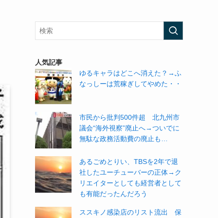
人気記事
ゆるキャラはどこへ消えた？→ふ
なっしーは荒稼ぎしてやめた・・
市民から批判500件超 北九州市
議会“海外視察”廃止へ→ついでに
無駄な政務活動費の廃止も…
あるごめとりい、TBSを2年で退
社したユーチューバーの正体→ク
リエイターとしても経営者として
も有能だったんだろう
ススキノ感染店のリスト流出 保