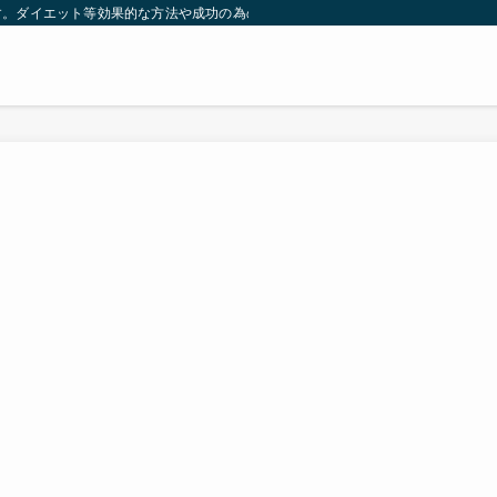
す。ダイエット等効果的な方法や成功の為の秘訣等。太ったり悩んでいる方々が簡