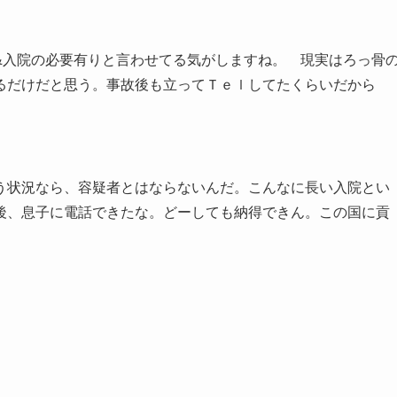
&入院の必要有りと言わせてる気がしますね。 現実はろっ骨
るだけだと思う。事故後も立ってＴｅｌしてたくらいだから
。
う状況なら、容疑者とはならないんだ。こんなに長い入院とい
後、息子に電話できたな。どーしても納得できん。この国に貢