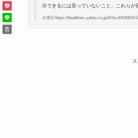
示できるには至っていないこと、これらが
引用元:https://headlines.yahoo.co.jp/hl?a=20190510-
ス