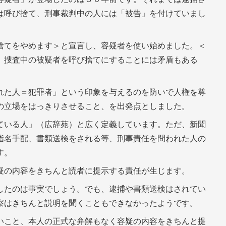
は呼び捨て、刑事裁判中の人には「被告」を付けていまし
捨てをやめます＞と宣言し、容疑者を使い始めました。＜
、捜査中の被疑者を呼び捨てにすることには矛盾もある
れた人＝犯罪者」という印象を与えるのを防いで人権を尊
の立場をはっきりさせること、を出発点としました。
ている人」（広辞苑）と広く定義しています。ただ、新聞
指名手配、書類送検をされる等、刑事責任を問われた人の
す。
疑の内容をきちんと読者に提示する責任が生じます。
したのは事実でしょう。でも、逮捕や書類送検はされてい
察はきちんと説明を聞くこともできなかったようです。
いこと、本人の正式な弁解もなく容疑の内容をきちんと提