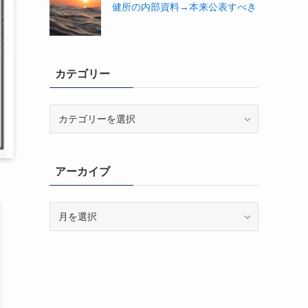
健所の内部資料→本来公表すべき
カテゴリー
カ
テ
ゴ
リ
アーカイブ
ー
ア
ー
カ
イ
ブ