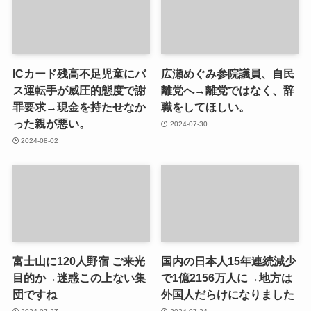
ICカード残高不足児童にバ
広瀬めぐみ参院議員、自民
ス運転手が威圧的態度で謝
離党へ→離党ではなく、辞
罪要求→現金を持たせなか
職をしてほしい。
った親が悪い。
2024-07-30
2024-08-02
富士山に120人野宿 ご来光
国内の日本人15年連続減少
目的か→迷惑この上ない集
で1億2156万人に→地方は
団ですね
外国人だらけになりました