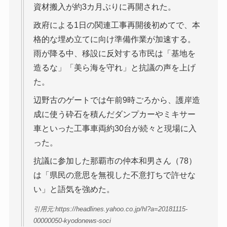
資材搬入が約3カ月ぶりに再開された。
政府による1日の関連工事再開後初めてで、本
格的な埋め立てに向け準備作業が加速する。
雨が降る中、移設に反対する市民は「基地を
造るな」「美ら海を守れ」と抗議の声を上げ
た。
辺野古のゲートでは午前9時ごろから、護岸造
成に使う砕石を積んだダンプカーやミキサー
車といった工事車両約30台が続々と現場に入
った。
抗議に参加した那覇市の仲本和男さん（78）
は「県民の意思を無視した不意打ちで許せな
い」と語気を強めた。
引用元:https://headlines.yahoo.co.jp/hl?a=20181115-
00000050-kyodonews-soci