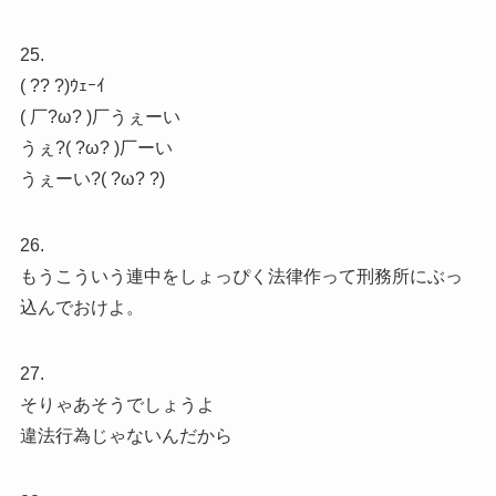
25.
( ?? ?)ｳｪｰｲ
( 厂?ω? )厂うぇーい
うぇ?( ?ω? )厂ーい
うぇーい?( ?ω? ?)
26.
もうこういう連中をしょっぴく法律作って刑務所にぶっ
込んでおけよ。
27.
そりゃあそうでしょうよ
違法行為じゃないんだから