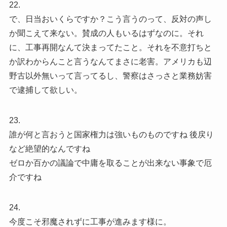
22.
で、日当おいくらですか？こう言うのって、反対の声し
か聞こえて来ない。賛成の人もいるはずなのに。それ
に、工事再開なんて決まってたこと。それを不意打ちと
か訳わからんこと言うなんてまさに老害。アメリカも辺
野古以外無いって言ってるし、警察はさっさと業務妨害
で逮捕して欲しい。
23.
誰が何と言おうと国家権力は強いものものですね 後戻り
など絶望的なんですね
ゼロか百かの議論で中庸を取ることが出来ない事象で厄
介ですね
24.
今度こそ邪魔されずに工事が進みます様に。