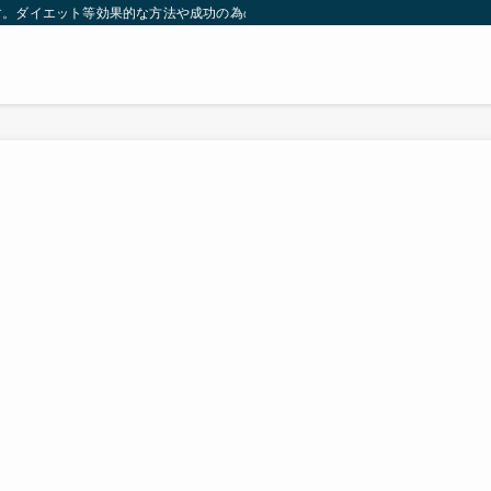
す。ダイエット等効果的な方法や成功の為の秘訣等。太ったり悩んでいる方々が簡