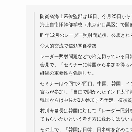
防衛省海上幕僚監部は19日、今月25日か
海上自衛隊幹部学校（東京都目黒区）で開
昨年12月のレーダー照射問題後、公表され
◇人的交流で信頼関係構築
レーダー照射問題などで冷え切っている日
会見で、「セミナーに韓国から参加を得ら
継続の重要性を強調した。
セミナーは今回で22回目。中国、韓国、イ
官らが参加し「自由で開かれたインド太平
韓国からは中佐が1人参加する予定。横須
村川海幕長は韓国に対して「レーダー照射
てもらいたいという考え方に変わりはない
その上で、「韓国は日韓、日米韓を含めこ