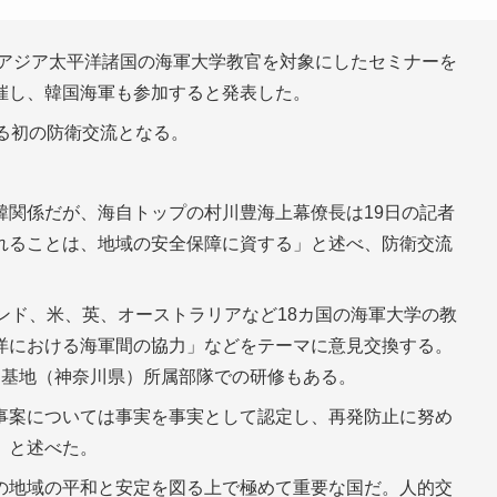
らアジア太平洋諸国の海軍大学教官を対象にしたセミナーを
催し、韓国海軍も参加すると発表した。
る初の防衛交流となる。
韓関係だが、海自トップの村川豊海上幕僚長は19日の記者
れることは、地域の安全保障に資する」と述べ、防衛交流
ンド、米、英、オーストラリアなど18カ国の海軍大学の教
洋における海軍間の協力」などをテーマに意見交換する。
賀基地（神奈川県）所属部隊での研修もある。
事案については事実を事実として認定し、再発防止に努め
」と述べた。
の地域の平和と安定を図る上で極めて重要な国だ。人的交