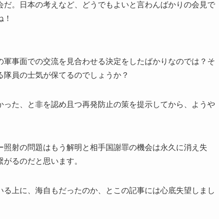
会だ。日本の考えなど、どうでもよいと言わんばかりの会見で
ね！
の軍事面での交流を見合わせる決定をしたばかりなのでは？そ
る隊員の士気が保てるのでしょうか？
かった、と非を認め且つ再発防止の策を提示してから、ようや
ー照射の問題はもう解明と相手国謝罪の機会は永久に消え失
繋がるのだと思います。
いる上に、海自もだったのか、とこの記事には心底失望しまし