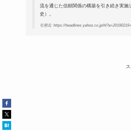
流を通じた信頼関係の構築を引き続き実施
史）。
引用元: https://headlines.yahoo.co.jp/hl?a=20190219-0
ス