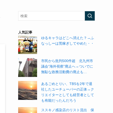
人気記事
ゆるキャラはどこへ消えた？→ふ
なっしーは荒稼ぎしてやめた・・
市民から批判500件超 北九州市
議会“海外視察”廃止へ→ついでに
無駄な政務活動費の廃止も…
あるごめとりい、TBSを2年で退
社したユーチューバーの正体→ク
リエイターとしても経営者として
も有能だったんだろう
ススキノ感染店のリスト流出 保