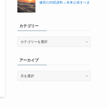
健所の内部資料→本来公表すべき
カテゴリー
カ
テ
ゴ
リ
アーカイブ
ー
ア
ー
カ
イ
ブ