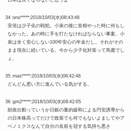
34 :
sno*****
:
2018/10/03(水)08:43:48
安倍は少子化の戦犯。小泉の後に首相やった時に何もし
なかった。あの時に手を打たなければならない事案。小
泉は全く安心しない100年安心の年金だし。それがその
まま現在に続いている。今から少子化対策って馬鹿でし
ょ。
35 :
mas*****
:
2018/10/03(水)08:42:48
どんどん悪い方に進んでいる気がする。
36 :
gm2*****
:
2018/10/03(水)08:42:05
財政出動っていうか日銀の量的緩和による円安誘導から
の日本株高ってだけで政策でも何でもないよましてやア
ベノミクスなんて自分の名前を冠する気持ち悪さ