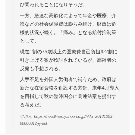
び問われることになりそうだ。
一方、急速な高齢化によって年金や医療、介
護などの社会保障費は膨らみ続け、財政は危
機的状況が続く。「痛み」となる給付抑制策
として、
現在1割の75歳以上の医療費自己負担を2割に
引き上げる案が検討されているが、高齢者の
反発も予想される。
人手不足を外国人労働者で補うため、政府は
新たな在留資格を創設する方針。来年4月導入
を目指して秋の臨時国会に関連法案を提出す
る考えだ。
引用元: https://headlines.yahoo.co.jp/hl?a=20181003-
00000012-jij-pol