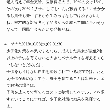
老人増えて年金支給、医療費増大で、10％の次は15％、
その次は20％？少子にしても生んだ後育てるのに金かか
るし責任も発生するから生みっぱなしでは済まないし
ね。根本的な対策考えず弱者から金取って間に合わそう
なんて、国民年金みたいな発想だね。
4 :
jin*****
:
2018/10/03(水)09:01:30
少子化対策を本気でするなら、成人した男女が最低2名
以上の子供を育てないと大きなペナルティを与えるくら
いしないとだめだよ、
子供をもうけない自由を謳歌されている現在では。たと
え子供が産めなくても、養子を育てることは出来る。金
で解決の場合は、
子供を成人まで育てるコストに割増したペナルティを課
すということにすれば、少子化対策は効果を発揮する
よ。