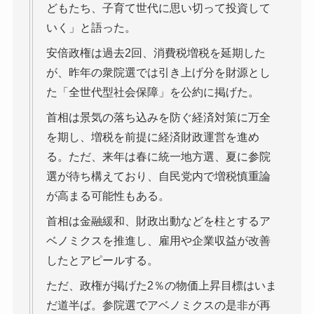
どもたち、子育て世代に思い切って投資して
いく」と語った。
安倍政権は過去2回、消費税増税を延期した
が、昨年の衆院選では引き上げ分を財源とし
た「全世代型社会保障」を公約に掲げた。
首相は景気の落ち込みを防ぐ経済対策に万全
を期し、増税を前提に経済財政運営を進め
る。ただ、来年は春に統一地方選、夏に参院
選が待ち構えており、自民党内で増税慎重論
が高まる可能性もある。
首相は金融緩和、財政出動などを柱とするア
ベノミクスを推進し、雇用や企業収益が改善
したとアピールする。
ただ、政権が掲げた2％の物価上昇目標はいま
だ道半ば。参院選でアベノミクスの是非が再