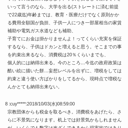
いって言うのなら、大学を出る(ストレートに済む前提
で22歳迄)年齢までは、教育・医療だけでなく原則かか
る費用全額国が負担、子供一人につき一部屋相当の家賃
補助や電気ガス水道なども補助、
子育てにお金は掛かりませんよ！ってくらい充実を保証
するなら、子供はドカンと増えると思う。そこまでの事
を約束出来るなら、消費税は20％くらいまでも、
個人的には納得出来る。今のところ…今迄の政府政策は
酷い絵に描いた餅…妄想レベルを出ずに、増税をしては
約束と違う使い方ばかりをしてるから、現時点で増税な
んかとても納得出来ない。
8 :
cuy*****
:
2018/10/03(水)08:59:00
宗教団体からも税金を取るべき。消費税をあげたら、さ
らに不景気になります。机上では好景気かもしれません
が、いくらでも数字は改ざんできるから現実的ではあり