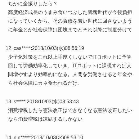
ちかに全振りしたら？
高度経済成長のうまみ食いつぶした団塊世代が今後負担
になっていくから、その負債を若い世代に回さないよう
に年金とか社会保障は団塊までとそれ以降に制度分けて
12 :
cas*****
:
2018/10/03(水)08:56:19
少子化対策をこれ以上手厚くしないでITロボットに予算
回して労働効率化していき、ITロボットに課税すれば人
間増やすより効率的になる。人間を労働させると年金や
ら社会保障にカネ食われるだけ。
13 :
s*****
:
2018/10/03(水)08:53:43
消費増税したら憲法改正はできなくなる憲法改正したい
なら消費増税は凍結するしかない
14 :
nin*****
:
2018/10/03(水)08:53:10