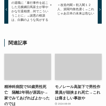
の退職に「暴行事件を起こ
＜改造内閣＞初入閣１２
した元横綱日馬富士が華や
人、派閥均衡色濃く→これ
かな引退相撲…何でこうい
じゃあ日本の未来は危ない
うことに」→諸悪の根源
は、白鵬のような気がする
関連記事
精神科病院で50歳男性死
モノレール高架下で男性作
亡 隔離2年弱が原因か→
業員が頭挟まれ死亡→これ
家でみてあげればよかった
は痛ましい事故や
のでは
2024-08-09