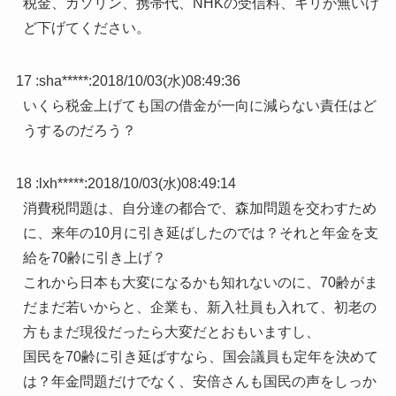
税金、ガソリン、携帯代、NHKの受信料、キリが無いけ
ど下げてください。
17 :
sha*****
:
2018/10/03(水)08:49:36
いくら税金上げても国の借金が一向に減らない責任はど
うするのだろう？
18 :
lxh*****
:
2018/10/03(水)08:49:14
消費税問題は、自分達の都合で、森加問題を交わすため
に、来年の10月に引き延ばしたのでは？それと年金を支
給を70齢に引き上げ？
これから日本も大変になるかも知れないのに、70齢がま
だまだ若いからと、企業も、新入社員も入れて、初老の
方もまだ現役だったら大変だとおもいますし、
国民を70齢に引き延ばすなら、国会議員も定年を決めて
は？年金問題だけでなく、安倍さんも国民の声をしっか