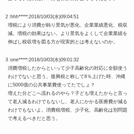
2 :
hhh*****
:
2018/10/03(水)09:04:51
増税により消費が鈍り景気が悪化、企業業績悪化、税収
減。増税の効果はない。より景気をよくして企業業績を
伸ばし税収増を図る方が現実的とは考えないのか。
3 :
one*****
:
2018/10/03(水)09:01:32
消費増税したからといって少子高齢化の対応に全額使う
わけでないと思う。復興税と称して8％上げた時、沖縄
に5000億の公共事業費使ってたでしょ？
増えた分どこへ流れるのやら？子ども増えたからと言っ
て老人減るわけでもないし、老人にかかる医療費が減る
わけでもないよ。消費税増税、少子化、高齢化は別問題
で考えるべきだと思う。