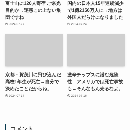
富士山に120人野宿 ご来光
国内の日本人15年連続減少
目的か→迷惑この上ない集
で1億2156万人に→地方は
団ですね
外国人だらけになりました
2024-07-27
2024-07-24
京都・賀茂川に飛び込んだ
激辛チップスに潜む危険
高校1年生が死亡→自分で
性 アメリカでは死亡事故
決めたことだからね。
も→そんなもん売るなよ。
2024-07-17
2024-07-16
コメント