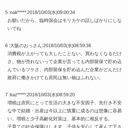
5 :
nak*****
:
2018/10/03(水)09:00:34
お願いだから、臨時国会はモリカケの話しばかりにしな
いでね
6 :
大阪のおっさん
:
2018/10/03(水)08:59:36
消費税が上がっても大したことない。買わなくなるだけ
さ。物が売れないって企業が言っても内部留保で貯め込
んでいるツケさ。内部留保を貯め込んだ企業がどんだけ
政府に働きかけても庶民は無い袖はふれない。
7 :
kaz*****
:
2018/10/03(水)08:59:20
増税は庶民にとって生活の大きな不安因子、先行き不安
な中で結婚・出産は今以上に慎重に成るのは想像に容易
い。増税と少子高齢化対策は、基本的に相反する。
子育ての社会保障はします、子供を安心して産んで下さ