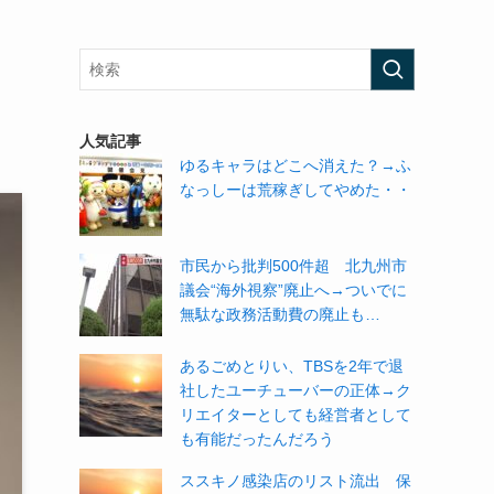
し
人気記事
ゆるキャラはどこへ消えた？→ふ
なっしーは荒稼ぎしてやめた・・
市民から批判500件超 北九州市
議会“海外視察”廃止へ→ついでに
無駄な政務活動費の廃止も…
あるごめとりい、TBSを2年で退
社したユーチューバーの正体→ク
リエイターとしても経営者として
も有能だったんだろう
ススキノ感染店のリスト流出 保