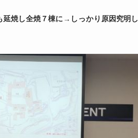
も延焼し全焼７棟に→しっかり原因究明