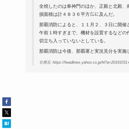
全焼したのは奉神門のほか、正殿と北殿、
損面積は計４８３６平方㍍に及んだ。
那覇消防によると、１１月２、３日に開催
午前１時すぎまで、機材を設置するなどの
切立ち入っていないとしている。
那覇消防は今後、那覇署と実況見分を実施
引用元: https://headlines.yahoo.co.jp/hl?a=20191031-