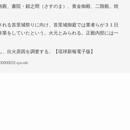
南殿、書院・鎖之間（さすのま）、黄金御殿、二階殿。焼
される首里城祭りに向け、首里城御庭では業者らが３１日
作業をしていたという。火元とみられる。正殿内部には一
し、出火原因を調査する。【琉球新報電子版】
00000031-ryu-oki