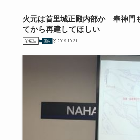
火元は首里城正殿内部か 奉神門
てから再建してほしい
広告
2019-10-31
国内