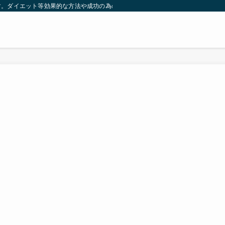
す。ダイエット等効果的な方法や成功の為の秘訣等。太ったり悩んでいる方々が簡