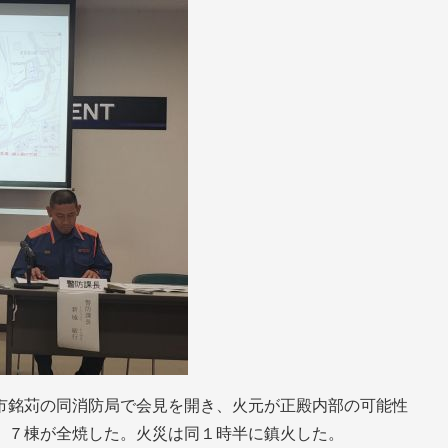
市銘苅の同消防局で会見を開き、火元が正殿内部の可能性
、７棟が全焼した。火災は同１時半に鎮火した。