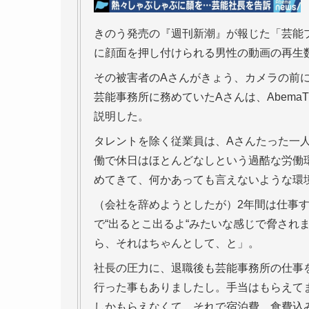
きのう発売の『週刊新潮』が報じた「芸能
に顔面を押し付けられる男性の動画の再生数
その被害者のAさんがきょう、カメラの前に姿
芸能事務所に務めていたAさんは、AbemaT
説明した。
タレントを除く従業員は、Aさんたった一人
働で休日はほとんどなしという過酷な労働
めてきて、何かあっても言えないような環
（会社を辞めようとしたが）2年間は仕事
で“出るとこ出るよ“みたいな感じで脅され
ら、それはちゃんとして、と」。
社長の圧力に、退職後も芸能事務所の仕事
行った事もありましたし。手当はもらえて
しかもらえなくて、それで宿泊費、食費込