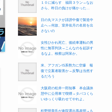
１０に減らす 福田３ラン→なお
さら、昨日の負けが痛かった…
日の丸マスクが誹謗中傷で製造中
止へ→何故、室井佑月の名前を出
さないの
女性ひかれ死亡、後続車運転の男
性に無罪判決→こんなのを起訴す
るなよ。検察は阿呆か。
米、アフガンIS系勢力に空爆 報
復で立案者殺害か→反撃は当然す
るだろう
大阪府の松井一郎知事 本会議休
憩中に公用車で喫煙→タバコくら
いゆっくり吸わせてやれよ。
松野明美氏が参院選出馬表明→も