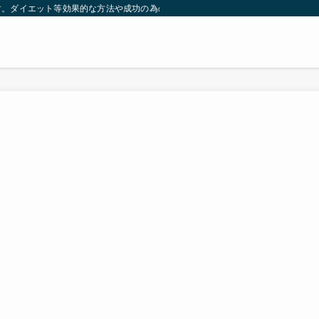
す。ダイエット等効果的な方法や成功の為の秘訣等。太ったり悩んでいる方々が簡