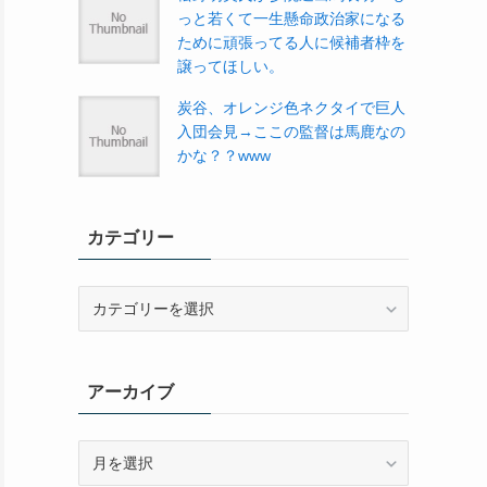
っと若くて一生懸命政治家になる
ために頑張ってる人に候補者枠を
譲ってほしい。
炭谷、オレンジ色ネクタイで巨人
入団会見→ここの監督は馬鹿なの
かな？？www
カテゴリー
カ
テ
ゴ
リ
アーカイブ
ー
ア
ー