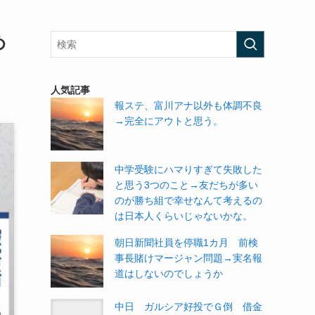
め
人気記事
報ステ、富川アナ以外も体調不良
→完全にアウトと思う。
中学受験にハマりすぎて失敗した
と思う3つのこと→友だちが多い
のが勝ち組で幸せなんて考えるの
は日本人くらいじゃないかな。
朝日新聞社員を停職1カ月 前検
事長賭けマージャン問題→実名報
道はしないのでしょうか
中日 ガルシア好投でＧ倒 借金