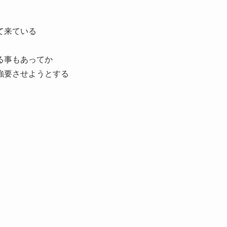
て来ている
る事もあってか
強要させようとする