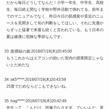
だから毎日どうしてなんだ！小学一年生、中学生、高校
生、毎日絶え間なく学校や野外活動で倒れてる。前年ま
でのマニュアルでなく、昨日今日の肌感覚や直近のニュ
ースを見聞きして旬の判断をしてほしい。それに先週か
らずっと猛暑で来週も続くと言われている。もう日本の
夏は健康に危険な季節なんです。
33 :
新撰組の旗
:
2018/07/19(木)20:45:00
もうこれからはエアコンの効いた室内の授業限定じゃな
いとだめだな
34 :
sk5*****
:
2018/07/19(木)20:43:59
25度でだめならどこもできないね。
35 :
hag*****
:
2018/07/19(木)20:42:49
先生って こんだけ 想像力なさすぎ でいいんだ。草