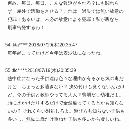
何故、毎日、毎日、こんな報道がされる？にも関わら
ず、屋外で活動をさせる？これは、過失では無い故意の
犯罪！あるいは、未必の故意による犯罪！私が親なら、
刑事告発するわ！
54 :
kta*****
:
2018/07/19(木)20:35:47
毎年起こってたけど今年は表沙汰になったね。
55 :
fic*****
:
2018/07/19(木)20:35:39
熱中症になった子供達は色々な理由が有るから気の毒だ
けど、ちょっと多過ぎない？ 決め付けも良くないんだけ
ど、今の子供と教師やってる大人？貧弱だし幼稚だよ。
頭に水かけたりするだけで全然違ってくるとかも知らな
いの？ それくらい対処しろよ。遊び方も知らない子供も
多いし、無駄に歳だけ重ねた子供も多いから虚しいね。