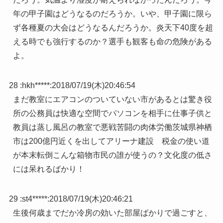
年の甲子園はどうなるのだろうか。いや、甲子園に限ら
ず各種夏の大会はどうなるんだろうか。炎天下40度を超
える時でも強行するのか？選手も観客も命の危険がある
よ。
28 :
hkh*****
:
2018/07/19(木)20:46:54
まだ教室にエアコンのついていない市があるとは驚き役
所の公務員は快適な空間でパソコンを相手に仕事子供と
教員は蒸し風呂の教室で悪戦苦闘の肉体労働茨城県神栖
市は200億円近くを出してアリーナ建設 税金の使い道
が本末転倒こんな箱物市民の誰が使うの？文化度の低さ
には呆れるばかり！
29 :
st4*****
:
2018/07/19(木)20:46:21
生後何歳までだか冷房の効いた部屋ばかりで過ごすと、