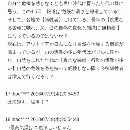
自分で危機を感じなくとも良い時代に育った年代の様に
思う。この4,5日、報道は”危険な暑さと報道している”、
そして、各地で【犠牲者】も出ている。長年の【度重な
る警報に馴れ、又、己の自然の変化と知識に”無頓着”】
になっているのではないか？
現在は、アウトドアが盛んになり自然を体験する機運が
高まっているが、山の遭難の多い年代はバブルに浮か
れ、自然を忘れた年代の【異常な装備・行動の遭難が多
い】自然の危険を身を持って経験しない限り今後犠牲者
は増えて行くだろう？
17 :
boe*****
:
2018/07/19(木)20:54:50
北海道も、猛暑！？
18 :
had*****
:
2018/07/19(木)20:54:48
>最高気温は25度涼しいじゃん