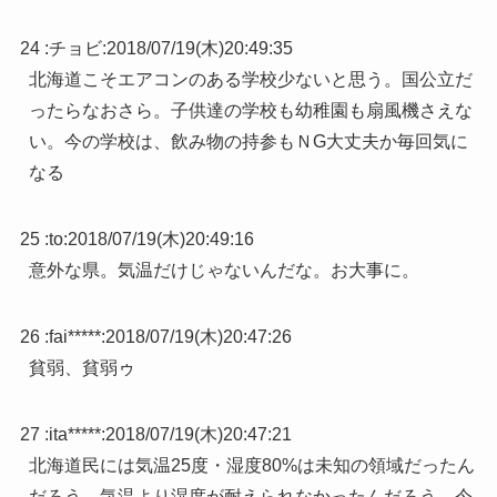
24 :
チョビ
:
2018/07/19(木)20:49:35
北海道こそエアコンのある学校少ないと思う。国公立だ
ったらなおさら。子供達の学校も幼稚園も扇風機さえな
い。今の学校は、飲み物の持参もＮG大丈夫か毎回気に
なる
25 :
to
:
2018/07/19(木)20:49:16
意外な県。気温だけじゃないんだな。お大事に。
26 :
fai*****
:
2018/07/19(木)20:47:26
貧弱、貧弱ゥ
27 :
ita*****
:
2018/07/19(木)20:47:21
北海道民には気温25度・湿度80%は未知の領域だったん
だろう。気温より湿度が耐えられなかったんだろう。今