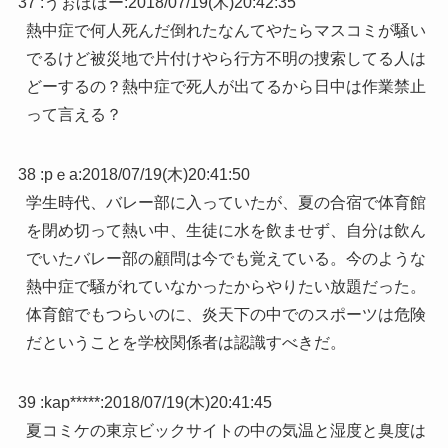
37 :
うぉほほー
:
2018/07/19(木)20:42:35
熱中症で何人死んだ倒れたなんてやたらマスコミが騒い
でるけど被災地で片付けやら行方不明の捜索してる人は
どーするの？熱中症で死人が出てるから日中は作業禁止
って言える？
38 :
pｅa
:
2018/07/19(木)20:41:50
学生時代、バレー部に入っていたが、夏の合宿で体育館
を閉め切って熱い中、生徒に水を飲ませず、自分は飲ん
でいたバレー部の顧問は今でも覚えている。今のような
熱中症で騒がれていなかったからやりたい放題だった。
体育館でもつらいのに、炎天下の中でのスポーツは危険
だということを学校関係者は認識すべきだ。
39 :
kap*****
:
2018/07/19(木)20:41:45
夏コミケの東京ビックサイトの中の気温と湿度と臭度は