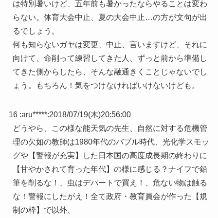
は特別暑いけど、五年前も暑かったならやることは変わ
らない。体育大会中止、夏の大会中止…の方が文句が出
るでしょう。
何も知らないガヤは変更、中止、言いますけど、それに
向けて、命削って練習してきた人、ずっと前から準備し
てきた側からしたら、そんな融通きくことじゃないでし
ょう。もちろん！気をつけなければいけないけども。
16 :
aru*****
:
2018/07/19(木)20:56:00
どうやら、この様な能天気の先生、自然に対する危機管
理の欠如の教師は1980年代のバブル時代、光化学スモッ
グや【警報が充実】した日本国の高度成長期の終わりに
【甘やかされて育った年代】の様に感じる？ナイフで鉛
筆を削るな！、虫はデパートで買え！、危ない物は触る
な！警報にしたがえ！全て政府・教育員会が作った【規
制の枠】で以外、