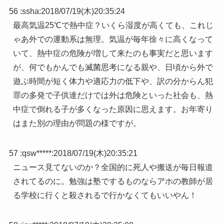
56 :
ssha
:
2018/07/19(木)20:35:24
最高気温25℃で熱中症？いくら湿度が高くても、これじ
ゃあ外での運動系は無理。気温が毎年徐々に高くなって
いて、熱中症の危険が増して来たのも事実だと思います
が、何でもかんでも滅菌思考になる親や、日頃から外で
遊ぶ時間が短く体力や適応力の低下や、訳の分からん犯
罪の多発で子供達だけでは外は危険といった社会も、熱
中症で倒れる子が多くなった原因に思えます。お年寄り
はまた別の理由が問題の様ですが。
57 :
qsw*****
:
2018/07/19(木)20:35:21
ニュース見てないのか？全国的に死人や搬送が毎日報道
されてるのに。勉強は塾でするものならアホの教師が居
る学校に行くと殺されるで行かなくてもいいやん！