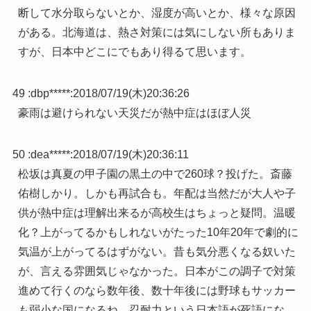
断して水分取らないとか、湿度が高いとか、様々な原因
がある。北海道は、熱さ対策には気にしない所もありま
すが、日本中どこにでもあり得るて思います。
49 :
dbp*****
:
2018/07/19(木)20:36:26
豪雨は避けられない天災だが熱中症はほぼ人災
50 :
dea*****
:
2018/07/19(木)20:36:11
松坂は真夏の甲子園の黒土の中で260球？投げた。斎藤
佑樹しかり。しかも再試合も。年配は当然だが大人や子
供が熱中症は理解出来るが高校生はちょっと疑問。温暖
化？上がってるかもしれないがたった10年20年で劇的に
気温が上がってるはずがない。昔も気分悪くなる奴いた
が、言える雰囲気じゃなかった。日本がこの調子で対策
進めて行くのなら数年後、数十年後には野球もサッカー
も弱小な国になるね。忍耐力という日本語が死語にな