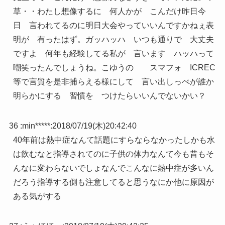
草・・わたし想像するに 何人かが こんだけ昨日今
日 言われてるのに明日大会やっていいんですかねぇ表
明が 有ったはず。ガッハッハ いつも通りで 大丈夫
ですよ 何年も経験してる私が 言います ハッハって
嘲笑ったんでしょうね。こゆうの スマフォ ICREC
等で言質を是非捕らえる様にして 言い出しっぺが誰か
明らかにする 習慣を つけたらいいんでないかい？
36 :
min*****
:
2018/07/19(木)20:42:40
40年前は熱中症なんて話題にすらならなかったしかも水
は飲むなと指導されてのに子供の体力なんて今も昔もそ
んなに変わらないでしょなんでこんなに熱中症が多いん
だろう指導する側も注意してると思うなにか他に原因が
ある気がする