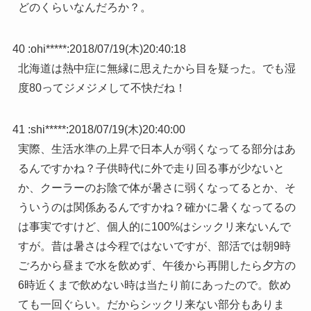
どのくらいなんだろか？。
40 :
ohi*****
:
2018/07/19(木)20:40:18
北海道は熱中症に無縁に思えたから目を疑った。でも湿
度80ってジメジメして不快だね！
41 :
shi*****
:
2018/07/19(木)20:40:00
実際、生活水準の上昇で日本人が弱くなってる部分はあ
るんですかね？子供時代に外で走り回る事が少ないと
か、クーラーのお陰で体が暑さに弱くなってるとか、そ
ういうのは関係あるんですかね？確かに暑くなってるの
は事実ですけど、個人的に100%はシックリ来ないんで
すが。昔は暑さは今程ではないですが、部活では朝9時
ごろから昼まで水を飲めず、午後から再開したら夕方の
6時近くまで飲めない時は当たり前にあったので。飲め
ても一回ぐらい。だからシックリ来ない部分もありま