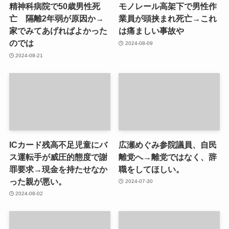
精神科病院で50歳男性死
モノレール高架下で男性作
亡 隔離2年弱が原因か→
業員が頭挟まれ死亡→これ
家でみてあげればよかった
は痛ましい事故や
のでは
2024-08-09
2024-08-21
ICカード残高不足児童にバ
広瀬めぐみ参院議員、自民
ス運転手が威圧的態度で謝
離党へ→離党ではなく、辞
罪要求→現金を持たせなか
職をしてほしい。
った親が悪い。
2024-07-30
2024-08-02