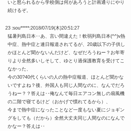
いと怒られるから学校側は何があろうと計画通りにやり
続けるぞ。
23 :
sou*****
:
2018/07/19(木)20:51:27
猛暑列島日本‥あ、言い間違えた！軟弱列島日本(^^)v熱
中症、熱中症と連日報道されてるが、20歳以下の子供し
かほとんど聞かないんだけど、なぜだろうねー？お年寄
りより全然多いしそして、ゆとり過保護教育を受けてこ
なかった、
今の30?40代くらいの人の熱中症報道、ほとんど聞かな
いですよね？後、外国人も同じ人間なのに、なんでだろ
うねー？？答えは‥俺なんて毎日エアコン無しの扇風機
の二階で寝てるけど（おかげで慣れてるから）、
今まで熱中症になったことなど一度もない夏にジョギン
グをしても（だから）全然大丈夫同じ人間なのになんで
かなー？答えは‥