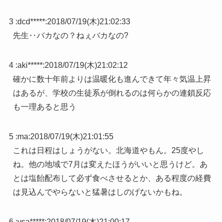
3 :
dcd*****
:
2018/07/19(木)21:02:33
先生‥バカなの？ねぇバカなの?
4 :
aki*****
:
2018/07/19(木)21:02:12
確かに数十年前よりは温暖化も進んできて年々気温上昇
はあるが、学校の生徒系が倒れるのは何らかの連鎖反応
も一理あると思う
5 :
ma
:
2018/07/19(木)21:01:55
これは日程はしょうがない。北海道やもん。25度やし
ね。他の地域で7月は変えたほうがいいと思うけど。あ
とは塩飴配布して必ず食べさせるとか、ある程度の経費
は見込んでやらないと猛暑はしのげないかもね。
6 :
ysa*****
:
2018/07/19(木)21:00:17