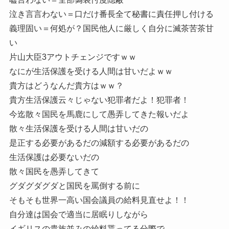
泣き言言わない＝口だけ番長全て秘書に責任押し付ける
義理固い＝何処が？国民他人に厳しく自分に滅茶苦茶甘
い
片山大臣3アウトチェンジですｗｗ
なにが生活保護を受ける人間は甘いだよｗｗ
貴方はどうなんだ貴方はｗｗ？
貴方生活保護云々じゃない犯罪者だよ！犯罪者！
今迄散々国民を馬鹿にして愚弄してきた報いだよ
散々生活保護を受ける人間は甘いだの
是正する必要があるだの減額する必要があるだの
生活保護は必要ないだの
散々国民を愚弄してきて
グダグダグダと国民を罵倒する前に
そもそも世界一高い国会議員の給料見直せよ！！
自分達は国会で適当に居眠りしながら
イギリスの貴族並みの給料貰ってる分際で