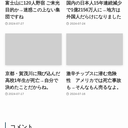
富士山に120人野宿 ご来光
国内の日本人15年連続減少
目的か→迷惑この上ない集
で1億2156万人に→地方は
団ですね
外国人だらけになりました
2024-07-27
2024-07-24
京都・賀茂川に飛び込んだ
激辛チップスに潜む危険
高校1年生が死亡→自分で
性 アメリカでは死亡事故
決めたことだからね。
も→そんなもん売るなよ。
2024-07-17
2024-07-16
コメント