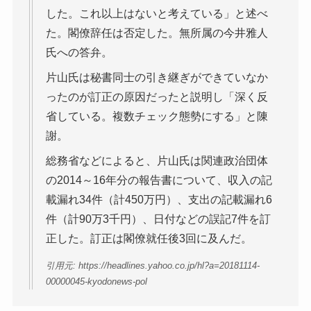
した。これ以上はないと考えている」と述べ
た。閣僚辞任は否定した。無所属の今井雅人
氏への答弁。
片山氏は秘書同士の引き継ぎができていなか
ったのが訂正の原因だったと説明し「深く反
省している。複数チェック態勢にする」と陳
謝。
総務省などによると、片山氏は関連政治団体
の2014～16年分の報告書について、収入の記
載漏れ34件（計450万円）、支出の記載漏れ6
件（計90万3千円）、日付などの誤記7件を訂
正した。訂正は閣僚就任後3回に及んだ。
引用元: https://headlines.yahoo.co.jp/hl?a=20181114-
00000045-kyodonews-pol