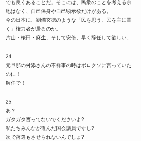
でも良くあることだ。そこには、民衆のことを考える余
地はなく、自己保身や自己顕示欲だけがある。
今の日本に、劉備玄徳のような「民を思う、民を主に置
く」権力者が居るのか。
片山・桜田・麻生、そして安倍、早く辞任して欲しい。
24.
元旦那の舛添さんの不祥事の時はボロクソに言っていた
のに！
解任で！
25.
あ？
ガタガタ言ってないでくださいよ?
私たちみんなが選んだ国会議員ですし?
次で落選もさせられないんでしょ?