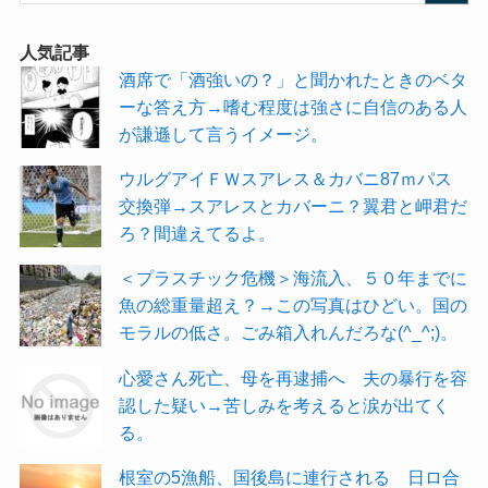
人気記事
酒席で「酒強いの？」と聞かれたときのベタ
ーな答え方→嗜む程度は強さに自信のある人
が謙遜して言うイメージ。
ウルグアイＦＷスアレス＆カバニ87ｍパス
交換弾→スアレスとカバーニ？翼君と岬君だ
ろ？間違えてるよ。
＜プラスチック危機＞海流入、５０年までに
魚の総重量超え？→この写真はひどい。国の
モラルの低さ。ごみ箱入れんだろな(^_^;)。
心愛さん死亡、母を再逮捕へ 夫の暴行を容
認した疑い→苦しみを考えると涙が出てく
る。
根室の5漁船、国後島に連行される 日ロ合