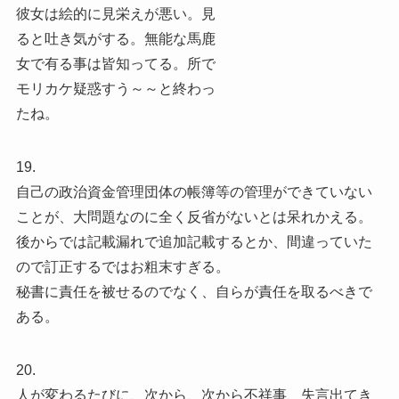
彼女は絵的に見栄えが悪い。見
ると吐き気がする。無能な馬鹿
女で有る事は皆知ってる。所で
モリカケ疑惑すう～～と終わっ
たね。
19.
自己の政治資金管理団体の帳簿等の管理ができていない
ことが、大問題なのに全く反省がないとは呆れかえる。
後からでは記載漏れで追加記載するとか、間違っていた
ので訂正するではお粗末すぎる。
秘書に責任を被せるのでなく、自らが責任を取るべきで
ある。
20.
人が変わるたびに、次から、次から不祥事、失言出てき