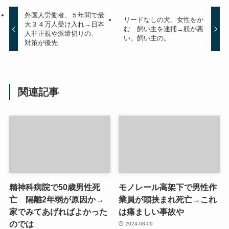
外国人労働者、５年間で最
リードなしの犬、女性をか
大３４万人受け入れ→日本
む 飼い主を逮捕→躾が悪
人非正規や派遣切りの、
い。飼い主の。
対策が優先
関連記事
精神科病院で50歳男性死
モノレール高架下で男性作
亡 隔離2年弱が原因か→
業員が頭挟まれ死亡→これ
家でみてあげればよかった
は痛ましい事故や
のでは
2024-08-09