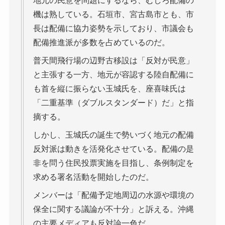
地元の民意を問題にするなら、むしろ配備の
機は熟している。石垣市、宮古島市とも、市
長は配備に協力姿勢を示しており、市議会も
配備推進派が多数を占めているのだ。
普天間飛行場の辺野古移設は「反対が民意」
と主張する一方、地元が容認する陸自配備に
も首を縦に振らない玉城氏を、座喜味氏は
「二重基準（ダブルスタンダード）だ」と指
摘する。
しかし、玉城氏の誕生で勢いづく地元の配備
反対派は動きを活発化させている。配備の是
非を問う住民投票実施を目指し、条例制定を
求める署名活動を開始したのだ。
メンバーは「配備予定地周辺の水源や環境の
保全に関する議論が不十分」と訴える。沖縄
の主要メディアも反対論一色だ。