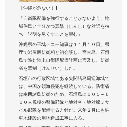
【沖縄が危ない！】
「自衛隊配備を強行することがないよう、地
域住民と十分かつ真摯（しんし）な対話を持
ち、説明を尽くすことを望む」
沖縄県の玉城デニー知事は１１月１０日、県
庁で岩屋毅防衛相と初会談し、宮古島、石垣
島で進む陸上自衛隊配備計画に言及し、防衛
省を牽制（けんせい）した。
石垣市の行政区域である尖閣諸島周辺海域で
は、中国が領海侵犯を継続している。防衛省
は南西諸島防衛のため、石垣島に５００～６
００人規模の警備部隊と地対空・地対艦ミサ
イル部隊を配備する方針だ。来年２月にも駐
屯地建設の用地造成工事に入る。