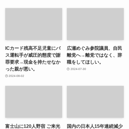
ICカード残高不足児童にバ
広瀬めぐみ参院議員、自民
ス運転手が威圧的態度で謝
離党へ→離党ではなく、辞
罪要求→現金を持たせなか
職をしてほしい。
った親が悪い。
2024-07-30
2024-08-02
富士山に120人野宿 ご来光
国内の日本人15年連続減少