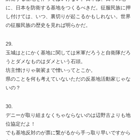
に、日本を防衛する基地をつくるべきだ。征服民族に押
し付けては、いつ、裏切りが起こるかもしれない。世界
の征服民族の歴史を見れば明らかだ。
29.
玉城はとにかく基地に関しては米軍だろうと自衛隊だろ
うとダメなものはダメという石頭。
坊主憎けりゃ袈裟まで憎いってとこか。
県のことを何も考えていないただの反基地活動家じゃな
いの？
30.
デニーが取り組まなくちゃならないのは辺野古よりも地
位協定だよ！
でも基地反対のが票に繋がるから手っ取り早いですから