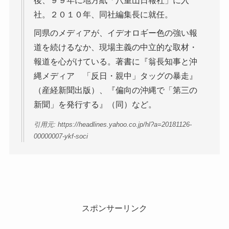
後、９９年に地方紙「八重山日報社」に入
社。２０１０年、同社編集長に就任。
同県のメディアが、イデオロギー色の強い報
道を続けるなか、現場主義の中立的な取材・
報道を心がけている。著書に『翁長知事と沖
縄メディア 「反日・親中」タッグの暴走』
（産経新聞出版）、『偏向の沖縄で「第三の
新聞」を発行する』（同）など。
引用元: https://headlines.yahoo.co.jp/hl?a=20181126-
00000007-ykf-soci
スポンサーリンク