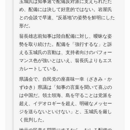
玉城氏は知事選で配備反対派に支えられたた
め、配備には決して好意的ではない。岩屋氏
との会談で早速、“反基地”の姿勢を鮮明にした
形だ。
翁長雄志前知事は陸自配備に対し、曖昧な姿
勢を取り続けた。配備を「強行するな」と訴
える玉城氏の言動は、支持者向けのパフォー
マンス色が強いとはいえ、翁長氏よりもエス
カレートしている。
県議会で、自民党の座喜味一幸（ざきみ・か
ずゆき）県議は「知事の言葉を聞いて喜ぶの
は中国だ。領土領海、島を守ることは党派を
超え、イデオロギーを超え、明確なメッセー
ジを送らないといけない」と、玉城氏を厳し
く批判した。