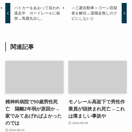
パトカーをあおって追われ
＜三菱自動車＞ゴーン容疑
逃走中 ガードレールに衝
者を解任→退職金無しのク
突→馬鹿丸出し。
ビにしないと
関連記事
精神科病院で50歳男性死
モノレール高架下で男性作
亡 隔離2年弱が原因か→
業員が頭挟まれ死亡→これ
家でみてあげればよかった
は痛ましい事故や
のでは
2024-08-09
2024-08-21