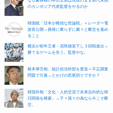
のカンボジア代表監督をやるのか
韓国紙「日本が稚拙な世論戦」＝レーダー電
波音公開→挑発に乗らずに粛々と断交を進め
ること
横浜が前年王者・花咲徳栄下し３回戦進出→
勝てるゲームを失う。監督やな。
根本厚労相、統計担当幹部を更迭＝不正調査
問題で引責→とかげの尻尾切りですか？
韓国外相「文化・人的交流で未来志向的な韓
日関係を模索」→子々孫々の為なら今こそ断
交。