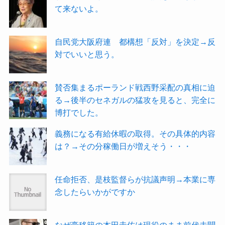
て来ないよ。
自民党大阪府連 都構想「反対」を決定→反
対でいいと思う。
賛否集まるポーランド戦西野采配の真相に迫
る→後半のセネガルの猛攻を見ると、完全に
博打でした。
義務になる有給休暇の取得。その具体的内容
は？→その分稼働日が増えそう・・・
任命拒否、是枝監督らが抗議声明→本業に専
念したらいかがですか
なぜ豪移籍の本田圭佑は現役のまま前代未聞