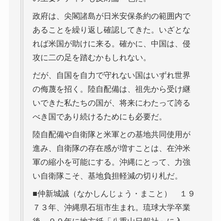
政府は、尖閣諸島が日米安保条約の範囲内で
あることを繰り返し確認してきた。いざとな
れば米国が助けに来る。確かに、中国は、侵
攻に二の足を踏むかもしれない。
だが、自国を自力で守れない国はいずれ世界
の侮蔑を招く。陸自配備は、祖先から受け継
いできた私たちの国が、将来にわたって誇る
べき国であり続けるためにも必要だ。
陸自配備や自衛隊と米軍との基地共同使用が
進み、自衛隊の存在感が増すことは、在沖米
軍の縮小を可能にする。沖縄にとって、力強
い自衛隊こそ、基地負担軽減の切り札だ。
■仲新城誠（なかしんじょう・まこと） １９
７３年、沖縄県石垣市生まれ。琉球大学卒業