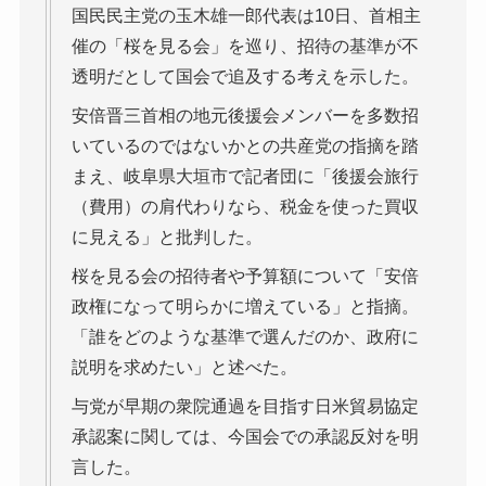
国民民主党の玉木雄一郎代表は10日、首相主
催の「桜を見る会」を巡り、招待の基準が不
透明だとして国会で追及する考えを示した。
安倍晋三首相の地元後援会メンバーを多数招
いているのではないかとの共産党の指摘を踏
まえ、岐阜県大垣市で記者団に「後援会旅行
（費用）の肩代わりなら、税金を使った買収
に見える」と批判した。
桜を見る会の招待者や予算額について「安倍
政権になって明らかに増えている」と指摘。
「誰をどのような基準で選んだのか、政府に
説明を求めたい」と述べた。
与党が早期の衆院通過を目指す日米貿易協定
承認案に関しては、今国会での承認反対を明
言した。