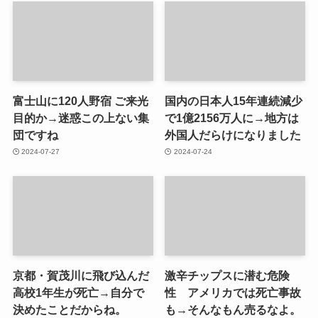
富士山に120人野宿 ご来光
国内の日本人15年連続減少
目的か→迷惑この上ない集
で1億2156万人に→地方は
団ですね
外国人だらけになりました
2024-07-27
2024-07-24
京都・賀茂川に飛び込んだ
激辛チップスに潜む危険
高校1年生が死亡→自分で
性 アメリカでは死亡事故
決めたことだからね。
も→そんなもん売るなよ。