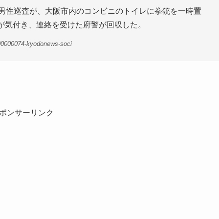
の男性巡査が、大阪市内のコンビニのトイレに拳銃を一時置
員が気付き、連絡を受けた府警が回収した。
00000074-kyodonews-soci
ポンサーリンク