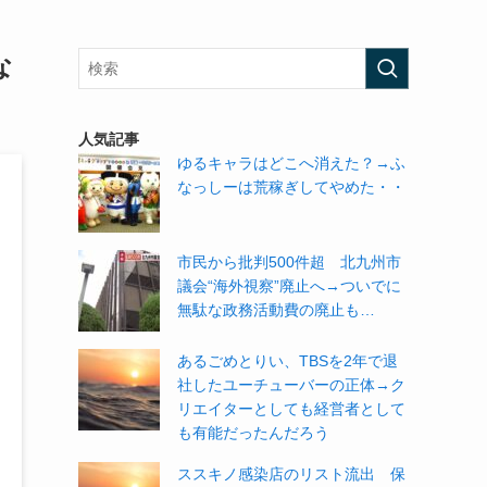
な
人気記事
ゆるキャラはどこへ消えた？→ふ
なっしーは荒稼ぎしてやめた・・
市民から批判500件超 北九州市
議会“海外視察”廃止へ→ついでに
無駄な政務活動費の廃止も…
あるごめとりい、TBSを2年で退
社したユーチューバーの正体→ク
リエイターとしても経営者として
も有能だったんだろう
ススキノ感染店のリスト流出 保