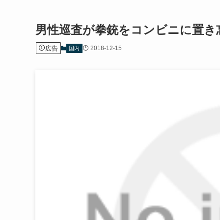
男性巡査が拳銃をコンビニに置き
広告
2018-12-15
国内