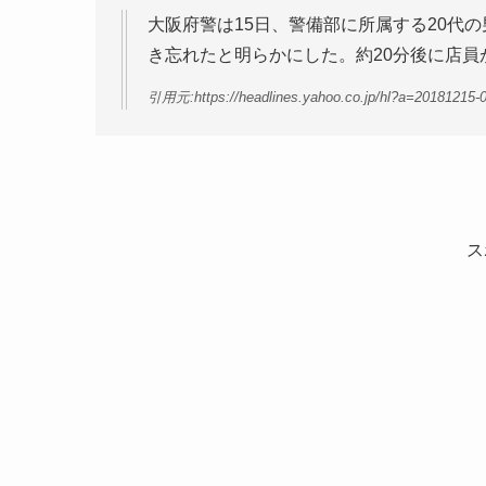
大阪府警は15日、警備部に所属する20代
き忘れたと明らかにした。約20分後に店
引用元:https://headlines.yahoo.co.jp/hl?a=20181215-
ス