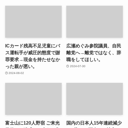
ICカード残高不足児童にバ
広瀬めぐみ参院議員、自民
ス運転手が威圧的態度で謝
離党へ→離党ではなく、辞
罪要求→現金を持たせなか
職をしてほしい。
った親が悪い。
2024-07-30
2024-08-02
富士山に120人野宿 ご来光
国内の日本人15年連続減少