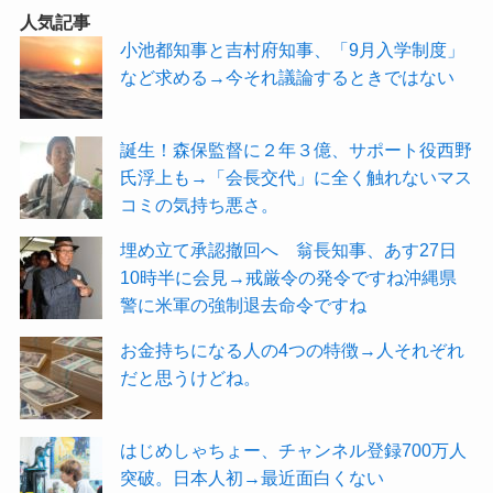
人気記事
小池都知事と吉村府知事、「9月入学制度」
など求める→今それ議論するときではない
誕生！森保監督に２年３億、サポート役西野
氏浮上も→「会長交代」に全く触れないマス
コミの気持ち悪さ。
埋め立て承認撤回へ 翁長知事、あす27日
10時半に会見→戒厳令の発令ですね沖縄県
警に米軍の強制退去命令ですね
お金持ちになる人の4つの特徴→人それぞれ
だと思うけどね。
はじめしゃちょー、チャンネル登録700万人
突破。日本人初→最近面白くない