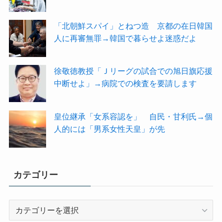
「北朝鮮スパイ」とねつ造 京都の在日韓国
人に再審無罪→韓国で暮らせよ迷惑だよ
徐敬徳教授「Ｊリーグの試合での旭日旗応援
中断せよ」→病院での検査を要請します
皇位継承「女系容認を」 自民・甘利氏→個
人的には「男系女性天皇」が先
カテゴリー
カ
テ