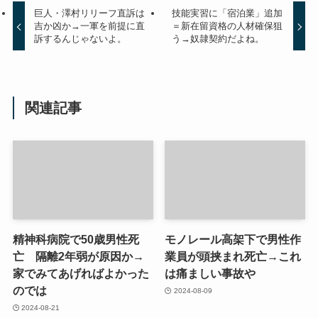
巨人・澤村リリーフ直訴は
技能実習に「宿泊業」追加
吉か凶か→一軍を前提に直
＝新在留資格の人材確保狙
訴するんじゃないよ。
う→奴隷契約だよね。
関連記事
精神科病院で50歳男性死
モノレール高架下で男性作
亡 隔離2年弱が原因か→
業員が頭挟まれ死亡→これ
家でみてあげればよかった
は痛ましい事故や
のでは
2024-08-09
2024-08-21