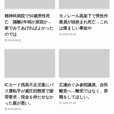
精神科病院で50歳男性死
モノレール高架下で男性作
亡 隔離2年弱が原因か→
業員が頭挟まれ死亡→これ
家でみてあげればよかった
は痛ましい事故や
のでは
2024-08-09
2024-08-21
ICカード残高不足児童にバ
広瀬めぐみ参院議員、自民
ス運転手が威圧的態度で謝
離党へ→離党ではなく、辞
罪要求→現金を持たせなか
職をしてほしい。
った親が悪い。
2024-07-30
2024-08-02