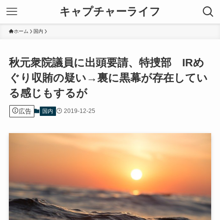
キャプチャーライフ
ホーム
国内
秋元衆院議員に出頭要請、特捜部 IRめ
ぐり収賄の疑い→裏に黒幕が存在してい
る感じもするが
広告
2019-12-25
国内