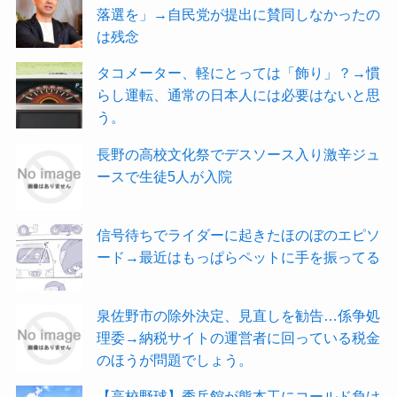
落選を」→自民党が提出に賛同しなかったの
は残念
タコメーター、軽にとっては「飾り」？→慣
らし運転、通常の日本人には必要はないと思
う。
長野の高校文化祭でデスソース入り激辛ジュ
ースで生徒5人が入院
信号待ちでライダーに起きたほのぼのエピソ
ード→最近はもっぱらペットに手を振ってる
泉佐野市の除外決定、見直しを勧告…係争処
理委→納税サイトの運営者に回っている税金
のほうが問題でしょう。
【高校野球】秀岳館が熊本工にコールド負け