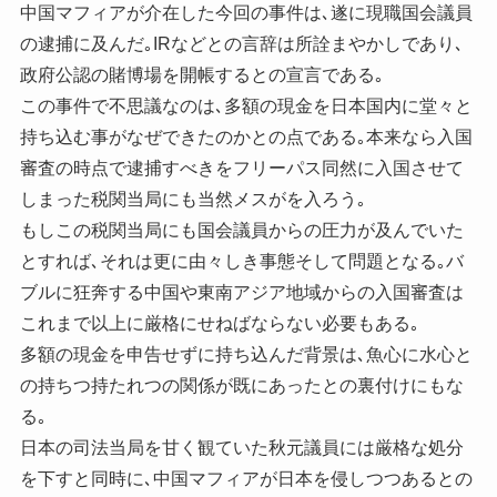
中国マフィアが介在した今回の事件は､遂に現職国会議員
の逮捕に及んだ｡IRなどとの言辞は所詮まやかしであり､
政府公認の賭博場を開帳するとの宣言である｡
この事件で不思議なのは､多額の現金を日本国内に堂々と
持ち込む事がなぜできたのかとの点である｡本来なら入国
審査の時点で逮捕すべきをフリーパス同然に入国させて
しまった税関当局にも当然メスがを入ろう｡
もしこの税関当局にも国会議員からの圧力が及んでいた
とすれば､それは更に由々しき事態そして問題となる｡バ
ブルに狂奔する中国や東南アジア地域からの入国審査は
これまで以上に厳格にせねばならない必要もある｡
多額の現金を申告せずに持ち込んだ背景は､魚心に水心と
の持ちつ持たれつの関係が既にあったとの裏付けにもな
る｡
日本の司法当局を甘く観ていた秋元議員には厳格な処分
を下すと同時に､中国マフィアが日本を侵しつつあるとの