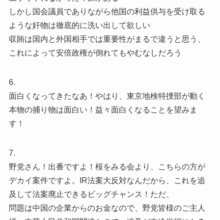
しかし国会議員でありながら他国の利益供与を受け取る
ような奸物は徹底的に洗い出して欲しい
収賄は国内と外国相手では重要性がまるで違うと思う、
これによって安倍政権が倒れてもやむなしだろう
6.
面白くなってきたなあ！やはり、東京地検特捜部が動く
本物の捕り物は面白い！益々面白くなることを望みま
す！
7.
野党さん！出番ですよ！桜をみる会より、こちらの方が
デカイ案件ですよ。IR法案大反対なんだから、これを追
及して法案廃止できるビッグチャンス！ただ、
問題は中国の企業からのお金なので、野党皆様のご主人