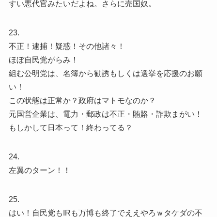
すい悪代官みたいだよね。さらに売国奴。
23.
不正！逮捕！疑惑！その他諸々！
ほぼ自民党がらみ！
組む公明党は、名簿から勧誘もしくは選挙を応援のお願
い！
この状態は正常か？政府はマトモなのか？
元国営企業は、電力・郵政は不正・賄賂・詐欺まがい！
もしかして日本って！終わってる？
24.
左翼のターン！！
25.
はい！自民党もIRも万博も終了でええやろｗタケダの不