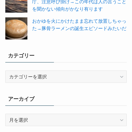
庁、注意呼び掛け→この年代は人の言うこと
を聞かない傾向がかなり有ります
おかゆを火にかけたまま忘れて放置しちゃっ
た→豚骨ラーメンの誕生エピソードみたいだ
カテゴリー
カ
テ
ゴ
リ
アーカイブ
ー
ア
ー
カ