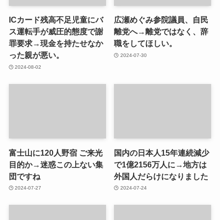
ICカード残高不足児童にバ
広瀬めぐみ参院議員、自民
ス運転手が威圧的態度で謝
離党へ→離党ではなく、辞
罪要求→現金を持たせなか
職をしてほしい。
った親が悪い。
2024-07-30
2024-08-02
富士山に120人野宿 ご来光
国内の日本人15年連続減少
目的か→迷惑この上ない集
で1億2156万人に→地方は
団ですね
外国人だらけになりました
2024-07-27
2024-07-24