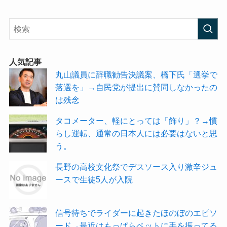
人気記事
丸山議員に辞職勧告決議案、橋下氏「選挙で
落選を」→自民党が提出に賛同しなかったの
は残念
タコメーター、軽にとっては「飾り」？→慣
らし運転、通常の日本人には必要はないと思
う。
長野の高校文化祭でデスソース入り激辛ジュ
ースで生徒5人が入院
信号待ちでライダーに起きたほのぼのエピソ
ード→最近はもっぱらペットに手を振ってる