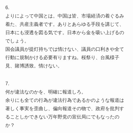
6.
よりによって中国とは。中国は皆、市場経済の着ぐるみ
着た、共産主義者です。ありとあらゆる手段を講じて、
日本にも浸透を図る気です。日本から金を吸い上げるの
でしょう。
国会議員が提灯持ちでは情けない、議員の口利きや全て
行動に規制かける必要有りますね。桜祭り、台風様子
見、賭博誘致。情けない。
7.
何が違法なのかを、明確に報道しろ。
余りにも全ての行為が違法行為であるかのような報道は
著しく事実を歪曲し、偏向報道その物で、政府を批判す
ることしかできない万年野党の宣伝局にでもなったの
か？