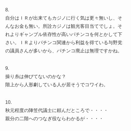
8.
自分はＩＲが出来てもカジノに行く気は更々無いし、そ
んなお金も無い。所詮カジノは観光客目当てでしょ。そ
れよりギャンブル依存性が高いパチンコを何とかして下
さい。ＩＲよりパチンコ関連から利益を得ている与野党
の議員さんが多いから、パチンコ廃止は無理ですかね。
9.
操り糸は伸びてないのかな？
階上から人形劇している人が居そうでコワイわ。
10.
秋元程度の陣笠代議士に頼んだところで・・・・
親分の二階へのつなぎ役ならわかるが・・・・