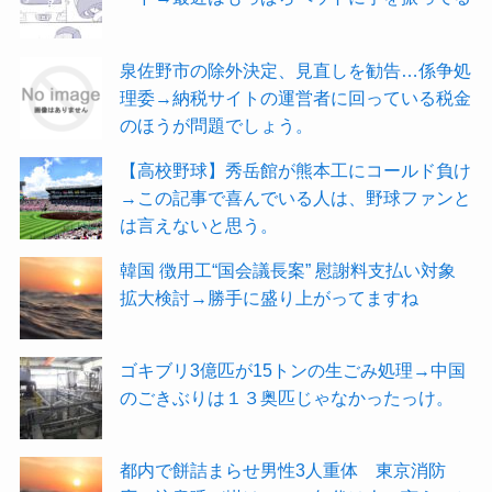
泉佐野市の除外決定、見直しを勧告…係争処
理委→納税サイトの運営者に回っている税金
のほうが問題でしょう。
【高校野球】秀岳館が熊本工にコールド負け
→この記事で喜んでいる人は、野球ファンと
は言えないと思う。
韓国 徴用工“国会議長案” 慰謝料支払い対象
拡大検討→勝手に盛り上がってますね
ゴキブリ3億匹が15トンの生ごみ処理→中国
のごきぶりは１３奥匹じゃなかったっけ。
都内で餅詰まらせ男性3人重体 東京消防