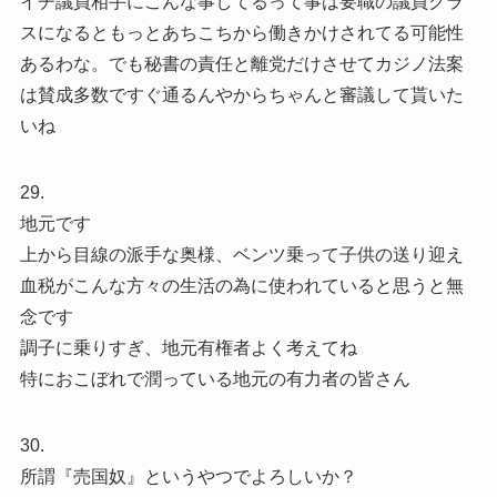
イチ議員相手にこんな事してるって事は要職の議員クラ
スになるともっとあちこちから働きかけされてる可能性
あるわな。でも秘書の責任と離党だけさせてカジノ法案
は賛成多数ですぐ通るんやからちゃんと審議して貰いた
いね
29.
地元です
上から目線の派手な奥様、ベンツ乗って子供の送り迎え
血税がこんな方々の生活の為に使われていると思うと無
念です
調子に乗りすぎ、地元有権者よく考えてね
特におこぼれで潤っている地元の有力者の皆さん
30.
所謂『売国奴』というやつでよろしいか？