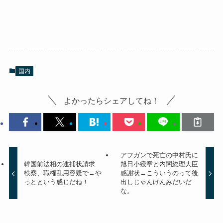
国内
よかったらシェアしてね！
アフガンで死亡の中村氏に
韓国前法相の逮捕状請求
旭日小綬章と内閣総理大臣
検察、職権乱用容疑で→や
感謝状→こういうのって後
っとという感じだね！
出しじゃんけんみだいだ
な。