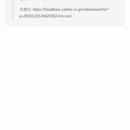
引用元: https://headlines.yahoo.co.jp/videonews/fnn?
a=20191223-00429352-fnn-soci