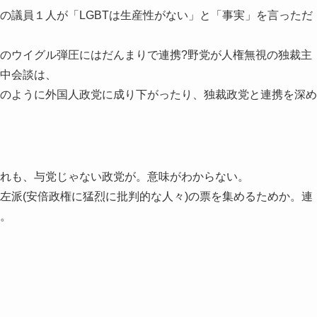
の議員１人が「LGBTは生産性がない」と「事実」を言っただ
のウイグル弾圧にはだんまりで連携?野党が人権無視の独裁主
中会談は、
のように外国人政党に成り下がったり、独裁政党と連携を深め
れも、与党じゃない政党が。意味がわからない。
左派(安倍政権に猛烈に批判的な人々)の票を集めるためか。連
。