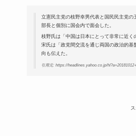
立憲民主党の枝野幸男代表と国民民主党の
部長と個別に国会内で面会した。
枝野氏は「中国は日本にとって非常に近く
宋氏は「政党間交流を通じ両国の政治的基
向も伝えた。
引用元: https://headlines.yahoo.co.jp/hl?a=20181012-
ス