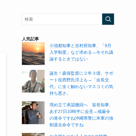
っ
人気記事
小池都知事と吉村府知事、「9月
入学制度」など求める→今それ議
論するときではない
誕生！森保監督に２年３億、サポ
ート役西野氏浮上も→「会長交
代」に全く触れないマスコミの気
持ち悪さ。
埋め立て承認撤回へ 翁長知事、
あす27日10時半に会見→戒厳令
の発令ですね沖縄県警に米軍の強
制退去命令ですね