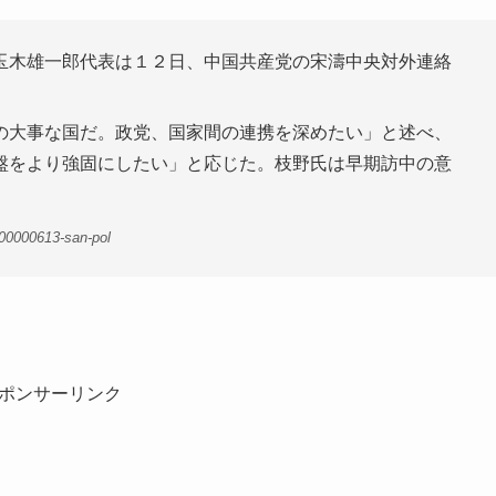
玉木雄一郎代表は１２日、中国共産党の宋濤中央対外連絡
の大事な国だ。政党、国家間の連携を深めたい」と述べ、
盤をより強固にしたい」と応じた。枝野氏は早期訪中の意
00000613-san-pol
ポンサーリンク