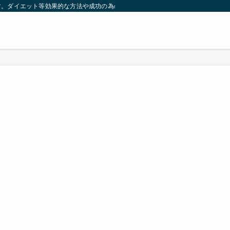
す。ダイエット等効果的な方法や成功の為の秘訣等。太ったり悩んでいる方々が簡