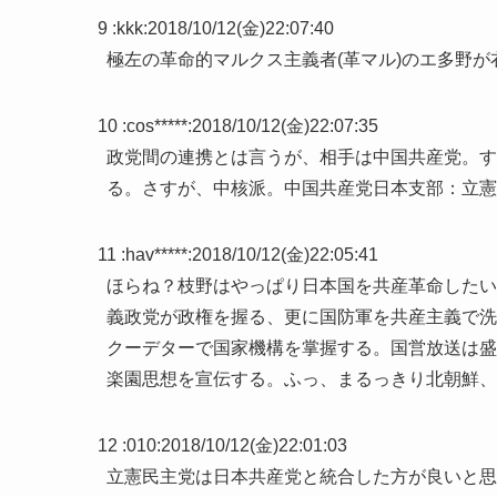
9 :
kkk
:
2018/10/12(金)22:07:40
極左の革命的マルクス主義者(革マル)のエ多野
10 :
cos*****
:
2018/10/12(金)22:07:35
政党間の連携とは言うが、相手は中国共産党。す
る。さすが、中核派。中国共産党日本支部：立憲
11 :
hav*****
:
2018/10/12(金)22:05:41
ほらね？枝野はやっぱり日本国を共産革命したい
義政党が政権を握る、更に国防軍を共産主義で洗
クーデターで国家機構を掌握する。国営放送は盛
楽園思想を宣伝する。ふっ、まるっきり北朝鮮、
12 :
010
:
2018/10/12(金)22:01:03
立憲民主党は日本共産党と統合した方が良いと思