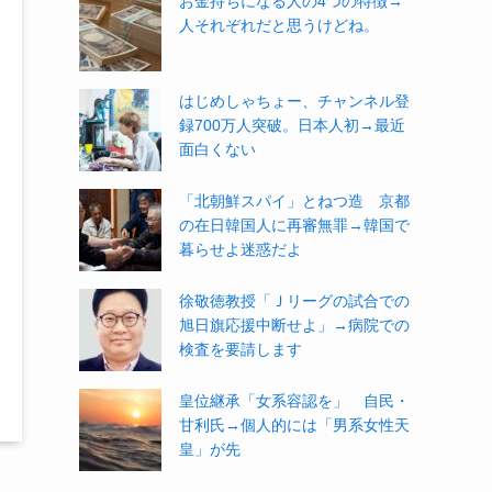
お金持ちになる人の4つの特徴→
人それぞれだと思うけどね。
はじめしゃちょー、チャンネル登
録700万人突破。日本人初→最近
面白くない
「北朝鮮スパイ」とねつ造 京都
の在日韓国人に再審無罪→韓国で
暮らせよ迷惑だよ
徐敬徳教授「Ｊリーグの試合での
旭日旗応援中断せよ」→病院での
検査を要請します
皇位継承「女系容認を」 自民・
甘利氏→個人的には「男系女性天
皇」が先