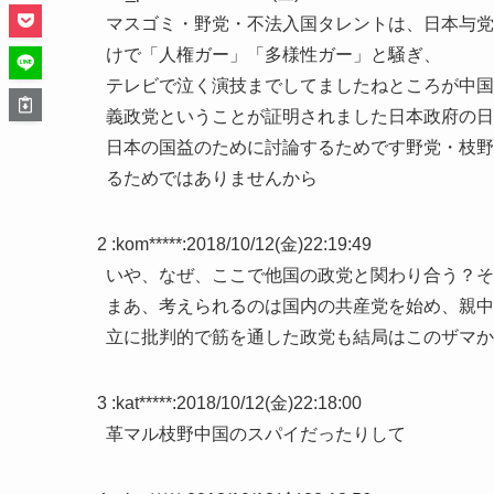
マスゴミ・野党・不法入国タレントは、日本与党
けで「人権ガー」「多様性ガー」と騒ぎ、
テレビで泣く演技までしてましたねところが中国
義政党ということが証明されました日本政府の日
日本の国益のために討論するためです野党・枝野
るためではありませんから
2 :
kom*****
:
2018/10/12(金)22:19:49
いや、なぜ、ここで他国の政党と関わり合う？そ
まあ、考えられるのは国内の共産党を始め、親中
立に批判的で筋を通した政党も結局はこのザマか
3 :
kat*****
:
2018/10/12(金)22:18:00
革マル枝野中国のスパイだったりして