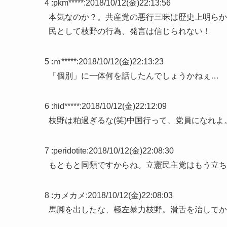
4 :
pkm*****
:
2018/10/12(金)22:13:56
本気なのか？。共産党の悪行三昧は歴史上明らか
民として枝野の行為、発言は信じられない！
5 :
ｍ*****
:
2018/10/12(金)22:13:23
「個別」に一体何を話したんでしょうかねぇ…
6 :
hid*****
:
2018/10/12(金)22:12:09
枝野は粕過ぎるな(笑)中国行って、党員になれよ
7 :
peridotite
:
2018/10/12(金)22:08:30
もともと同類ですからね。立憲民主党はもう立ち
8 :
カメカメ
:
2018/10/12(金)22:08:03
馬脚を出したな、極左暴力枝野。滑舌を治してか