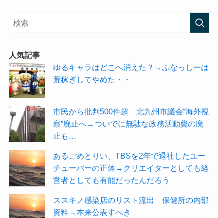
人気記事
ゆるキャラはどこへ消えた？→ふなっしーは
荒稼ぎしてやめた・・
市民から批判500件超 北九州市議会“海外視
察”廃止へ→ついでに無駄な政務活動費の廃
止も…
あるごめとりい、TBSを2年で退社したユー
チューバーの正体→クリエイターとしても経
営者としても有能だったんだろう
ススキノ感染店のリスト流出 保健所の内部
資料→本来公表すべき