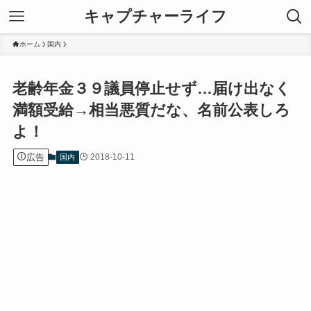
キャプチャーライフ
ホーム
国内
老齢年金３９議員停止せず…届け出なく
満額受給→相当悪質だな、名前公表しろ
よ！
広告
2018-10-11
国内