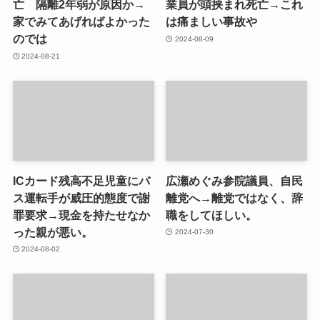
亡 隔離2年弱が原因か→
業員が頭挟まれ死亡→これ
家でみてあげればよかった
は痛ましい事故や
のでは
2024-08-09
2024-08-21
ICカード残高不足児童にバ
広瀬めぐみ参院議員、自民
ス運転手が威圧的態度で謝
離党へ→離党ではなく、辞
罪要求→現金を持たせなか
職をしてほしい。
った親が悪い。
2024-07-30
2024-08-02