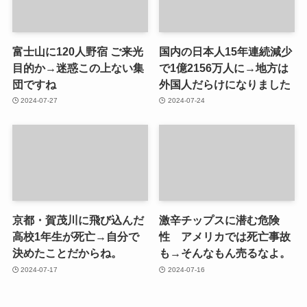
富士山に120人野宿 ご来光
国内の日本人15年連続減少
目的か→迷惑この上ない集
で1億2156万人に→地方は
団ですね
外国人だらけになりました
2024-07-27
2024-07-24
京都・賀茂川に飛び込んだ
激辛チップスに潜む危険
高校1年生が死亡→自分で
性 アメリカでは死亡事故
決めたことだからね。
も→そんなもん売るなよ。
2024-07-17
2024-07-16