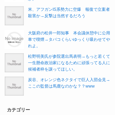
米、アフガンIS系勢力に空爆 報復で立案者
殺害か→反撃は当然するだろう
大阪府の松井一郎知事 本会議休憩中に公用
車で喫煙→タバコくらいゆっくり吸わせてや
れよ。
松野明美氏が参院選出馬表明→もっと若くて
一生懸命政治家になるために頑張ってる人に
候補者枠を譲ってほしい。
炭谷、オレンジ色ネクタイで巨人入団会見→
ここの監督は馬鹿なのかな？？www
カテゴリー