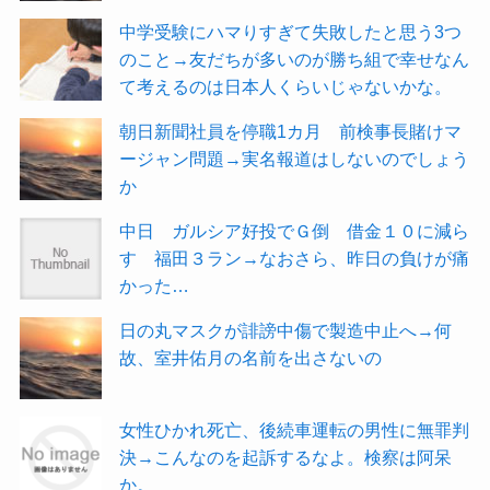
中学受験にハマりすぎて失敗したと思う3つ
のこと→友だちが多いのが勝ち組で幸せなん
て考えるのは日本人くらいじゃないかな。
朝日新聞社員を停職1カ月 前検事長賭けマ
ージャン問題→実名報道はしないのでしょう
か
中日 ガルシア好投でＧ倒 借金１０に減ら
す 福田３ラン→なおさら、昨日の負けが痛
かった…
日の丸マスクが誹謗中傷で製造中止へ→何
故、室井佑月の名前を出さないの
女性ひかれ死亡、後続車運転の男性に無罪判
決→こんなのを起訴するなよ。検察は阿呆
か。