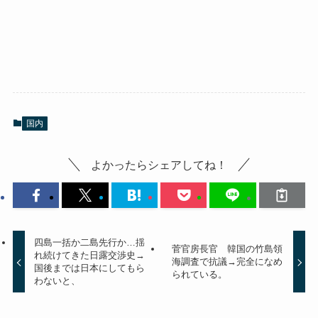
国内
よかったらシェアしてね！
四島一括か二島先行か…揺
菅官房長官 韓国の竹島領
れ続けてきた日露交渉史→
海調査で抗議→完全になめ
国後までは日本にしてもら
られている。
わないと、