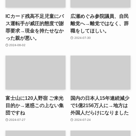
ICカード残高不足児童にバ
広瀬めぐみ参院議員、自民
ス運転手が威圧的態度で謝
離党へ→離党ではなく、辞
罪要求→現金を持たせなか
職をしてほしい。
った親が悪い。
2024-07-30
2024-08-02
富士山に120人野宿 ご来光
国内の日本人15年連続減少
目的か→迷惑この上ない集
で1億2156万人に→地方は
団ですね
外国人だらけになりました
2024-07-27
2024-07-24