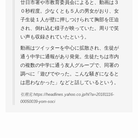
廿日市署や市教育委員会によると、動画は３
０秒程度。少なくとも５人の男女がおり、女
子生徒１人が壁に押しつけられて胸部を圧迫
され、倒れ込む様子が映っていた。周りで笑
い声も収録されていたという。
動画はツイッターを中心に拡散され、生徒が
通う中学に通報があり発覚。生徒たちは市内
の複数の中学に通う友人グループで、同署の
調べに「遊びでやった。こんな騒ぎになると
は思わなかった」などと話しているという。
引用元:https://headlines.yahoo.co.jp/hl?a=20181116-
00050039-yom-soci