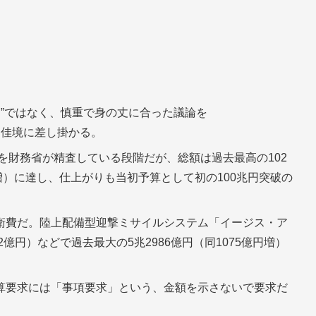
ケ”ではなく、慎重で身の丈に合った議論を
ら佳境に差し掛かる。
求を財務省が精査している段階だが、総額は過去最高の102
億円増）に達し、仕上がりも当初予算として初の100兆円突破の
衛費だ。陸上配備型迎撃ミサイルシステム「イージス・ア
億円）などで過去最大の5兆2986億円（同1075億円増）
算要求には「事項要求」という、金額を示さないで要求だ