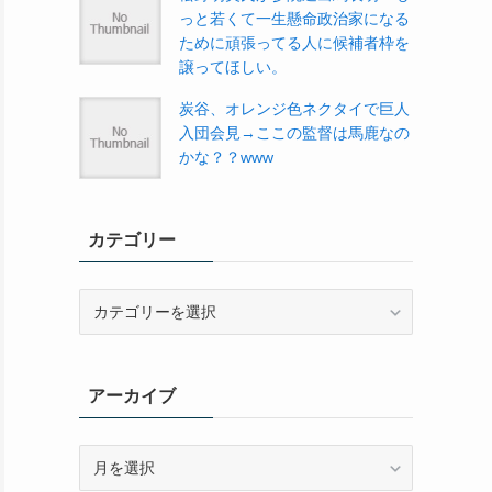
っと若くて一生懸命政治家になる
ために頑張ってる人に候補者枠を
譲ってほしい。
炭谷、オレンジ色ネクタイで巨人
入団会見→ここの監督は馬鹿なの
かな？？www
カテゴリー
カ
テ
ゴ
リ
アーカイブ
ー
ア
ー