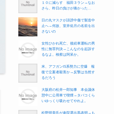
１０に減らす 福田３ラン→なお
さら、昨日の負けが痛かった…
日の丸マスクが誹謗中傷で製造中
止へ→何故、室井佑月の名前を出
さないの
女性ひかれ死亡、後続車運転の男
性に無罪判決→こんなのを起訴す
るなよ。検察は阿呆か。
米、アフガンIS系勢力に空爆 報
復で立案者殺害か→反撃は当然す
るだろう
大阪府の松井一郎知事 本会議休
憩中に公用車で喫煙→タバコくら
いゆっくり吸わせてやれよ。
松野明美氏が参院選出馬表明→も