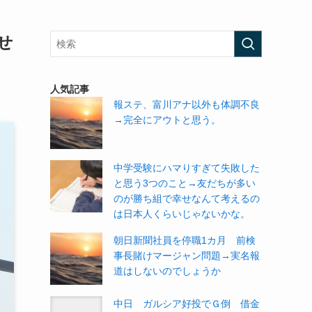
せ
人気記事
報ステ、富川アナ以外も体調不良
→完全にアウトと思う。
中学受験にハマりすぎて失敗した
と思う3つのこと→友だちが多い
のが勝ち組で幸せなんて考えるの
は日本人くらいじゃないかな。
朝日新聞社員を停職1カ月 前検
事長賭けマージャン問題→実名報
道はしないのでしょうか
中日 ガルシア好投でＧ倒 借金