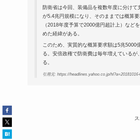
防衛省は今回、装備品を複数年度に分けて
が5.4兆円規模になり、そのままでは概算
（2018年度予算で2000億円超計上）な
めた経緯がある。
このため、実質的な概算要求額は5兆5000
る。安倍政権で防衛費は毎年増えているが、
る。
引用元: https://headlines.yahoo.co.jp/hl?a=20181016-
ス