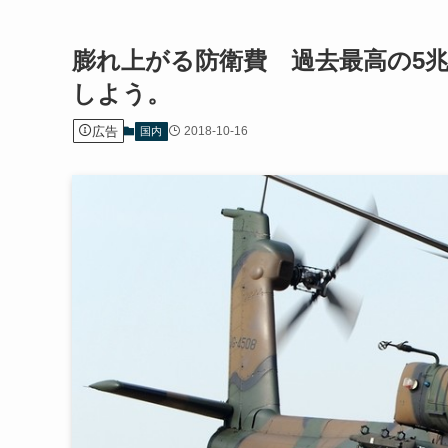
膨れ上がる防衛費 過去最高の5兆
しよう。
広告
2018-10-16
国内