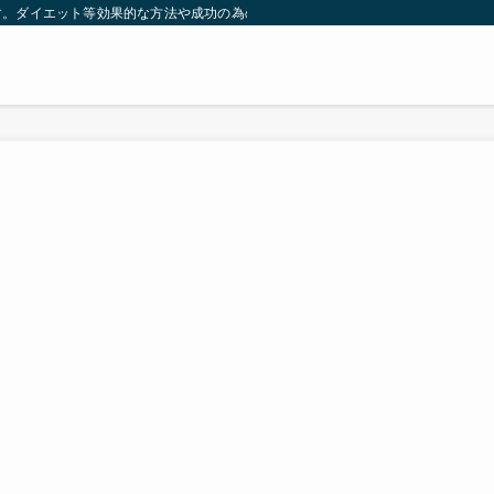
す。ダイエット等効果的な方法や成功の為の秘訣等。太ったり悩んでいる方々が簡