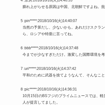
4 :
景房
:
2018/10/16(火)14:40:33
膨れ上がらせる原因は中国、北朝鮮ですよね。批
5 :
pin*****
:
2018/10/16(火)14:40:07
当然の予算だし、少ないかも。あれだけスクラン
ら、ロシアや特亜に言ってね。
6 :
bbb*****
:
2018/10/16(火)14:37:48
今までが少なすぎただけ。激変した国際環境を考
7 :
uri*****
:
2018/10/16(火)14:37:42
平和のために武器を捨てようなんて、そんなこと
8 :
pic*****
:
2018/10/16(火)14:36:31
10月15日のBSフジのプライムニュースでは、
人が提言してました。