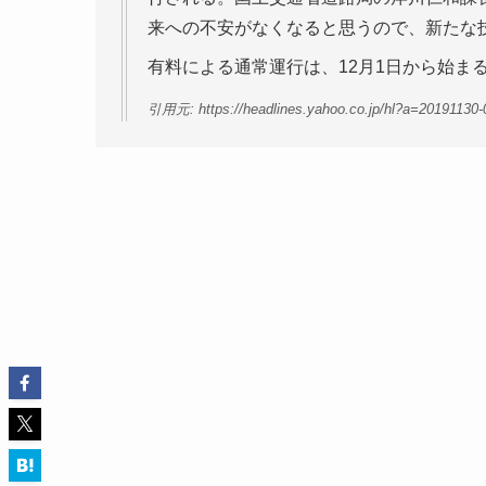
来への不安がなくなると思うので、新たな
有料による通常運行は、12月1日から始ま
引用元: https://headlines.yahoo.co.jp/hl?a=20191130-