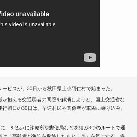
ービスが、30日から秋田県上小阿仁村で始まった。
域が抱える交通弱者の問題を解消しようと、国土交通省な
運行初日の30日は、早速村民や関係者が車両に乗り込み、
あに」を拠点に診療所や郵便局などを結ぶ3つのルートで運
長は「高齢者が免許を返納したあと「足」を気にする。将