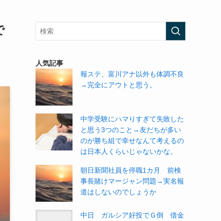
で
人気記事
報ステ、富川アナ以外も体調不良
→完全にアウトと思う。
中学受験にハマりすぎて失敗した
と思う3つのこと→友だちが多い
のが勝ち組で幸せなんて考えるの
は日本人くらいじゃないかな。
朝日新聞社員を停職1カ月 前検
事長賭けマージャン問題→実名報
道はしないのでしょうか
中日 ガルシア好投でＧ倒 借金