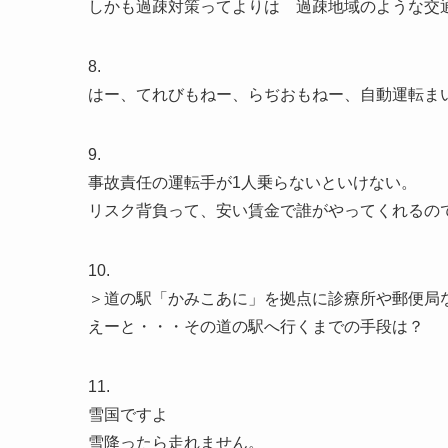
しかも過疎対策ってよりは 過疎地域のような交
8.
はー、てれびもねー、らぢおもねー、自動運転ま
9.
事故責任の運転手が1人乗らないといけない。
リスク背負って、安い賃金で誰がやってくれるの
10.
＞道の駅「かみこあに」を拠点に診療所や郵便局
えーと・・・その道の駅へ行くまでの手段は？
11.
雪国ですよ
雪降ったら走れません。