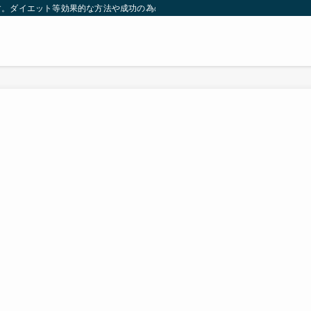
す。ダイエット等効果的な方法や成功の為の秘訣等。太ったり悩んでいる方々が簡