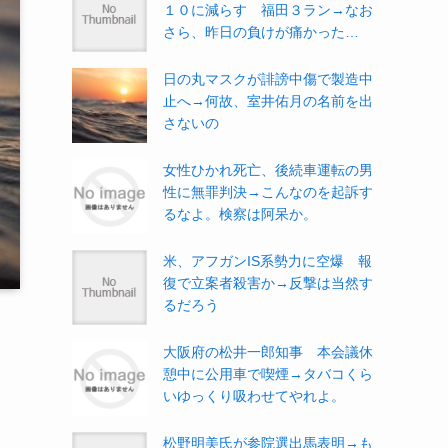
１０に減らす 福田３ラン→なお
さら、昨日の負けが痛かった…
日の丸マスクが誹謗中傷で製造中
止へ→何故、室井佑月の名前を出
さないの
女性ひかれ死亡、後続車運転の男
性に無罪判決→こんなのを起訴す
るなよ。検察は阿呆か。
米、アフガンIS系勢力に空爆 報
復で立案者殺害か→反撃は当然す
るだろう
大阪府の松井一郎知事 本会議休
憩中に公用車で喫煙→タバコくら
いゆっくり吸わせてやれよ。
松野明美氏が参院選出馬表明→も