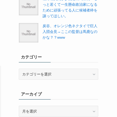
っと若くて一生懸命政治家になる
ために頑張ってる人に候補者枠を
譲ってほしい。
炭谷、オレンジ色ネクタイで巨人
入団会見→ここの監督は馬鹿なの
かな？？www
カテゴリー
カ
テ
ゴ
リ
アーカイブ
ー
ア
ー