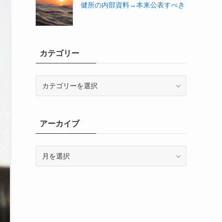
健所の内部資料→本来公表すべき
カテゴリー
カ
テ
ゴ
リ
アーカイブ
ー
ア
ー
カ
イ
ブ