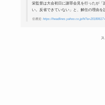
栄監督は大会初日に謝罪会見を行ったが「
い。反省できていない」と、解任の理由を
引用元:
https://headlines.yahoo.co.jp/hl?a=20180617
ス