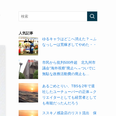
人気記事
ゆるキャラはどこへ消えた？→ふ
なっしーは荒稼ぎしてやめた・・
市民から批判500件超 北九州市
議会“海外視察”廃止へ→ついでに
無駄な政務活動費の廃止も…
あるごめとりい、TBSを2年で退
社したユーチューバーの正体→ク
リエイターとしても経営者として
も有能だったんだろう
ススキノ感染店のリスト流出 保