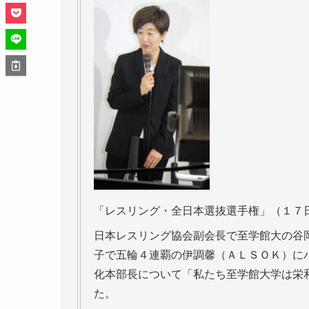
「レスリング・全日本選抜選手権」（１７
日本レスリング協会副会長で至学館大の谷
子で五輪４連覇の伊調馨（ＡＬＳＯＫ）に
化本部長について「私たち至学館大学は栄
た。