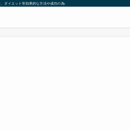
す。ダイエット等効果的な方法や成功の為の秘訣等。太ったり悩んでいる方々が簡