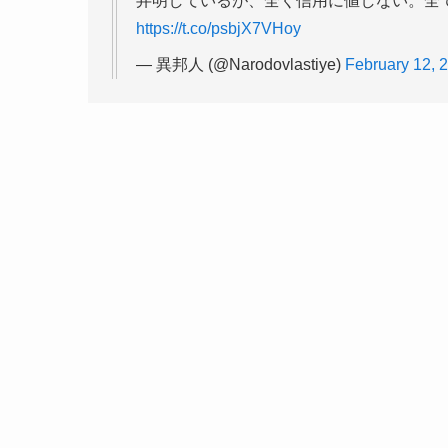
弁明しているが、全く信用に値しない。全
https://t.co/psbjX7VHoy
— 異邦人 (@Narodovlastiye)
February 12, 