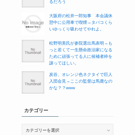
るだろう
大阪府の松井一郎知事 本会議休
憩中に公用車で喫煙→タバコくら
いゆっくり吸わせてやれよ。
松野明美氏が参院選出馬表明→も
っと若くて一生懸命政治家になる
ために頑張ってる人に候補者枠を
譲ってほしい。
炭谷、オレンジ色ネクタイで巨人
入団会見→ここの監督は馬鹿なの
かな？？www
カテゴリー
カ
テ