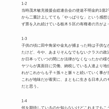
1-2
当時茂木敏充後援会総連合会の使途不明金約1億
から二重計上してても「やっぱりな」という感想
ず票を入れ続けている栃木５区の有権者の方がよ
1-3
子供の頃に田中角栄や金丸が捕まった時は子供な
たけど、今や、あまりそんなでもないクラスの政
か日本っていつの間にか法律がなくなったかの様
ヤツらが真面目に労働、納税している人達より地
れがこれからも子々孫々と脈々と続いていく事が
これが地味だが着実に、まともに生きる日本人の
だと思う。
1-4
何を期待しているのか知らないけどこれまでもこ