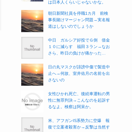
は日本人くらいじゃないかな。
朝日新聞社員を停職1カ月 前検
事長賭けマージャン問題→実名報
道はしないのでしょうか
中日 ガルシア好投でＧ倒 借金
１０に減らす 福田３ラン→なお
さら、昨日の負けが痛かった…
日の丸マスクが誹謗中傷で製造中
止へ→何故、室井佑月の名前を出
さないの
女性ひかれ死亡、後続車運転の男
性に無罪判決→こんなのを起訴す
るなよ。検察は阿呆か。
米、アフガンIS系勢力に空爆 報
復で立案者殺害か→反撃は当然す