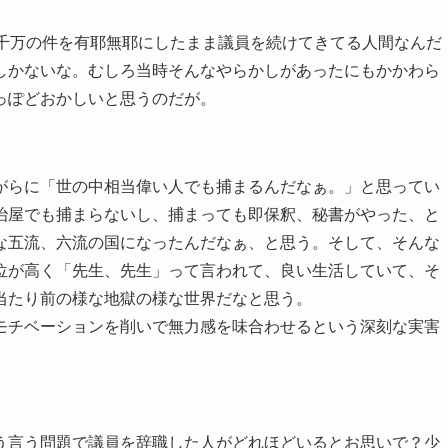
2千万の件を有耶無耶にしたまま議員を続けてきてる人間なんだ
しかないな。むしろ当時そんなやらかしがあったにもかかわら
っぽどおかしいと思うのだが。
がらに「世の中相当偉い人でも捕まるんだなぁ。」と思ってい
治屋でも捕まらないし、捕まっても即保釈、秘書がやった、と
な五流、六流の国になったんだなぁ、と思う。そして、そんな
位が高く「先生、先生」って言われて、良い生活していて、そ
当たり前の様な地獄の様な世界だなと思う。
モチベーションを削いで無力感を味合わせるという深刻な実害
う言う問題で議員を辞職した人がどれほどいるとお思いで？少