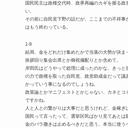
国民民主は政権交代時、政界再編のカギを握る政
い。
その前に自民党下野の話だが、ここまでの不祥事
はもう終わっている。
1-9
結局、金をどれだけ集めたかで当落の大勢が決ま
挨拶回り集会出席とか御祝儀配りとか含めて。
岸田氏はどうやって総理に成ったのかな。きっと旧
の力で政権を取った自民党、政党助成金だって議
かっていう事になるのでしょうね。
政策論とかマニフェストとかじゃない、カネとコネ
ですかね。
人と人との繋がりは大事だと思うけれど、金稼ぎ
国民って言ったって、選挙区民ばかり見てあとは
金のバラ撒きは止めるべきだと思う。本当に使う