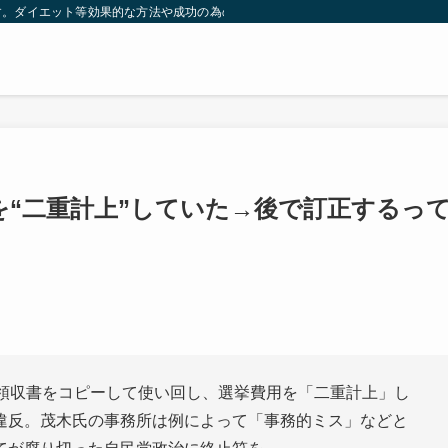
す。ダイエット等効果的な方法や成功の為の秘訣等。太ったり悩んでいる方々が簡
を“二重計上”していた→後で訂正するっ
の領収書をコピーして使い回し、選挙費用を「二重計上」し
違反。茂木氏の事務所は例によって「事務的ミス」などと