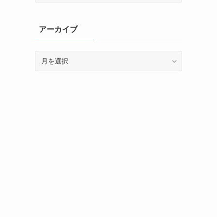
ゴ
リ
アーカイブ
ー
ア
ー
カ
イ
ブ