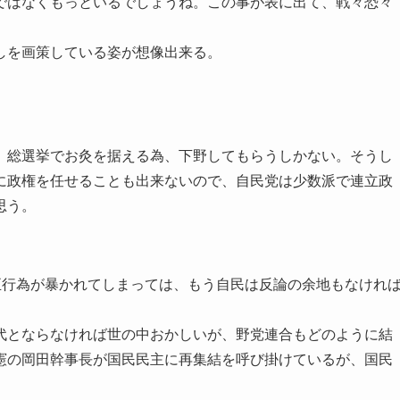
ではなくもっといるでしょうね。この事が表に出て、戦々恐々
しを画策している姿が想像出来る。
、総選挙でお灸を据える為、下野してもらうしかない。そうし
に政権を任せることも出来ないので、自民党は少数派で連立政
思う。
正行為が暴かれてしまっては、もう自民は反論の余地もなけれ
代とならなければ世の中おかしいが、野党連合もどのように結
憲の岡田幹事長が国民民主に再集結を呼び掛けているが、国民