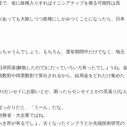
党で、仮に政権入りすればイニシアティブを握る可能性は高
があっても大敗しつつ政権にしがみつくことになったら、日本
っちゃうんでしょう。もちろん、選挙期間中だけでなく、地元
岸田派(解散したので)にだっていろいろ有ったでしょうね。
員数割や得票数割で算出されるから、結局金をどれだけ集めた
(センセイにお願いとか、困ったらセンセイとかの見返り)な
ばっかりだと、「うーん」だな。
財務省・大企業ではね。
べき所が有るでしょ。古くなったインフラとか先端技術研究の